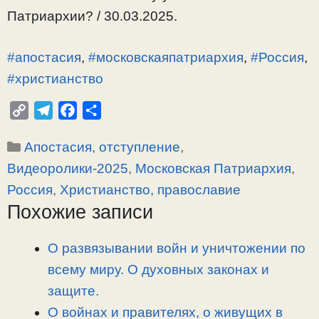
Патриархии? / 30.03.2025.
#апостасия
,
#московскаяпатриархия
,
#Россия
,
#христианство
C
T
F
О
o
e
a
т
Рубрики
Апостасия, отступление
,
p
l
c
п
y
e
e
р
Видеоролики-2025
,
Московская Патриархия
,
L
g
b
а
Россия
,
Христианство, православие
i
r
o
в
Похожие записи
n
a
o
и
k
m
k
т
О развязывании войн и уничтожении по
ь
всему миру. О духовных законах и
защите.
О войнах и правителях, о живущих в