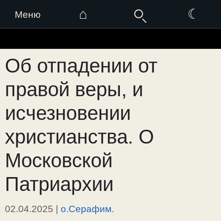
⌂
☾
Меню
Перейти
к
Об отпадении от
содержимому
правой веры, и
исчезновении
христианства. О
Московской
Патриархии
02.04.2025
|
о.Серафим.