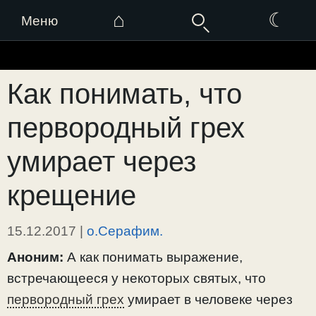
⌂
☾
Меню
Перейти
к
Как понимать, что
содержимому
первородный грех
умирает через
крещение
15.12.2017
|
о.Серафим.
Аноним:
А как понимать выражение,
встречающееся у некоторых святых, что
первородный грех
умирает в человеке через