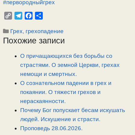
#первородныйгрех
C
T
F
О
o
e
a
т
Рубрики
Грех, грехопадение
p
l
c
п
Похожие записи
y
e
e
р
L
g
b
а
i
r
o
в
О причащающихся без борьбы со
n
a
o
и
страстями. О земной Церкви, грехах
k
m
k
т
немощи и смертных.
ь
О сознательном падении в грех и
покаянии. О тяжести грехов и
нераскаянности.
Почему Бог попускает бесам искушать
людей. Искушение и страсти.
Проповедь 28.06.2026.