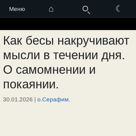
⌂
☾
Меню
Перейти
к
Как бесы накручивают
содержимому
мысли в течении дня.
О самомнении и
покаянии.
30.01.2026
|
о.Серафим.