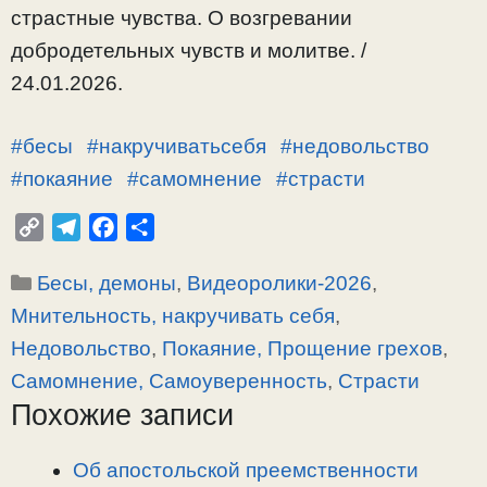
страстные чувства. О возгревании
добродетельных чувств и молитве. /
24.01.2026.
#бесы
#накручиватьсебя
#недовольство
#покаяние
#самомнение
#страсти
C
T
F
О
o
e
a
т
Рубрики
Бесы, демоны
,
Видеоролики-2026
,
p
l
c
п
y
e
e
р
Мнительность, накручивать себя
,
L
g
b
а
Недовольство
,
Покаяние, Прощение грехов
,
i
r
o
в
Самомнение, Самоуверенность
,
Страсти
n
a
o
и
Похожие записи
k
m
k
т
ь
Об апостольской преемственности