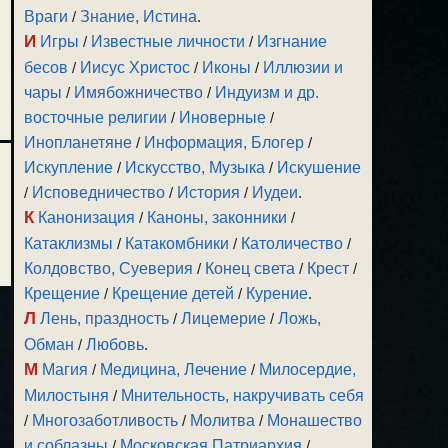
Враги
/
Знание, Истина
.
И
Игры
/
Известные личности
/
Изгнание
бесов
/
Иисус Христос
/
Иконы
/
Иллюзии и
чары
/
Имябожничество
/
Индуизм и др.
восточные религии
/
Иноверные
/
Инопланетяне
/
Информация, Блогер
/
Искупление
/
Искусство, Музыка
/
Искушение
/
Исповедничество
/
История
/
Иудеи
.
К
Канонизация
/
Каноны, законники
/
Катаклизмы
/
Катакомбники
/
Католичество
/
Колдовство, Суеверия
/
Конец света
/
Крест
/
Крещение
/
Крещение детей
/
Курение
.
Л
Лень, праздность
/
Лицемерие
/
Ложь,
Обман
/
Любовь
.
М
Магия
/
Медицина, Лечение
/
Милосердие,
Милостыня
/
Мнительность, накручивать себя
/
Многозаботливость
/
Молитва
/
Монашество
и соблазны
/
Московская Патриархия
/