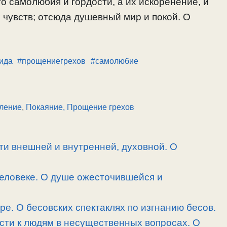
о самолюбия и гордости, а их искоренение, и
чувств; отсюда душевный мир и покой. О
ида
#прощениегрехов
#самолюбие
ление
,
Покаяние, Прощение грехов
и внешней и внутренней, духовной. О
человеке. О душе ожесточившейся и
ре. О бесовских спектаклях по изгнанию бесов.
сти к людям в несущественных вопросах. О