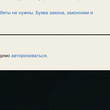
беты не нужны. Буква закона, законники и
одимо
авторизоваться
.