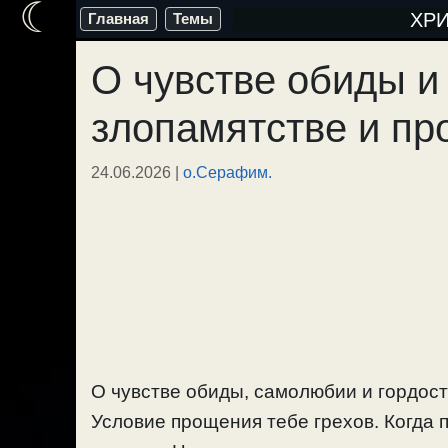
☾
Перейти
ХР
Главная
Темы
к
О чувстве обиды и 
содержимому
злопамятстве и пр
24.06.2026
|
о.Серафим.
О чувстве обиды, самолюбии и гордост
Условие прощения тебе грехов. Когда 