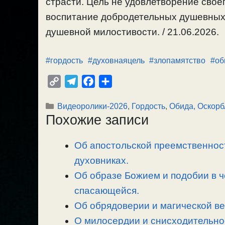
страсти. Цель не удовлетворение своег
воспитание добродетельных душевных 
душевной милостивости. / 21.06.2026.
#гордость
#духовнаяцель
#злопамятство
#об
C
T
F
О
o
e
a
т
Рубрики
Видеоролики-2026
,
Гордость
,
Обида, Оскорб
p
l
c
п
Похожие записи
y
e
e
р
L
g
b
а
Об апостольской преемственност
i
r
o
в
n
духовниках.
a
o
и
k
m
k
т
Об образе Божием и подобии в 
ь
спасающейся.
Об обрядоверии и магической ве
О милосердии и снисходительно