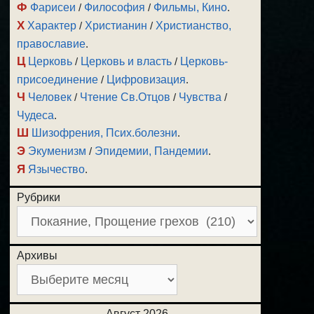
Ф
Фарисеи
/
Философия
/
Фильмы, Кино
.
Х
Характер
/
Христианин
/
Христианство,
православие
.
Ц
Церковь
/
Церковь и власть
/
Церковь-
присоединение
/
Цифровизация
.
Ч
Человек
/
Чтение Св.Отцов
/
Чувства
/
Чудеса
.
Ш
Шизофрения, Псих.болезни
.
Э
Экуменизм
/
Эпидемии, Пандемии
.
Я
Язычество
.
Рубрики
Архивы
Август 2026