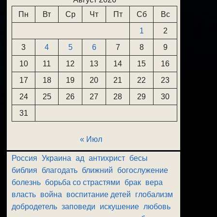
Пн
Вт
Ср
Чт
Пт
Сб
Вс
1
2
3
4
5
6
7
8
9
10
11
12
13
14
15
16
17
18
19
20
21
22
23
24
25
26
27
28
29
30
31
« Июл
Россия
Украина
ад
антихрист
бесы
библия
благодать
ближний
богослужение
болезнь
борьба со страстями
брак
вера
власть
война
воспитание детей
глобализм
добродетель
заповеди
искушение
любовь