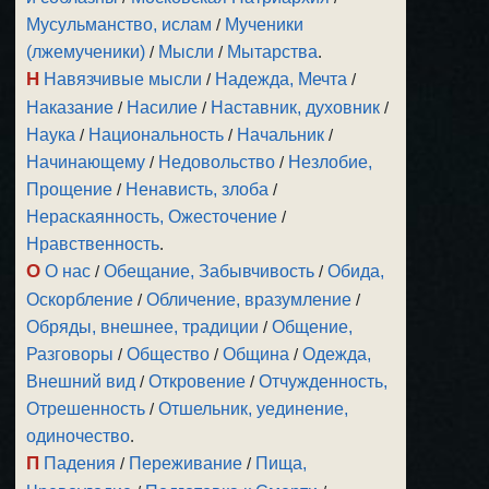
Мусульманство, ислам
/
Мученики
(лжемученики)
/
Мысли
/
Мытарства
.
Н
Навязчивые мысли
/
Надежда, Мечта
/
Наказание
/
Насилие
/
Наставник, духовник
/
Наука
/
Национальность
/
Начальник
/
Начинающему
/
Недовольство
/
Незлобие,
Прощение
/
Ненависть, злоба
/
Нераскаянность, Ожесточение
/
Нравственность
.
О
О нас
/
Обещание, Забывчивость
/
Обида,
Оскорбление
/
Обличение, вразумление
/
Обряды, внешнее, традиции
/
Общение,
Разговоры
/
Общество
/
Община
/
Одежда,
Внешний вид
/
Откровение
/
Отчужденность,
Отрешенность
/
Отшельник, уединение,
одиночество
.
П
Падения
/
Переживание
/
Пища,