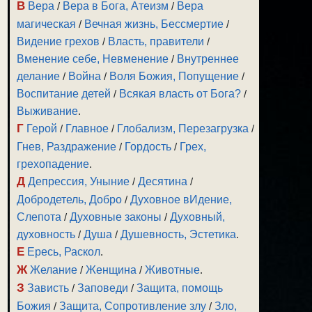
В
Вера
/
Вера в Бога, Атеизм
/
Вера
магическая
/
Вечная жизнь, Бессмертие
/
Видение грехов
/
Власть, правители
/
Вменение себе, Невменение
/
Внутреннее
делание
/
Война
/
Воля Божия, Попущение
/
Воспитание детей
/
Всякая власть от Бога?
/
Выживание
.
Г
Герой
/
Главное
/
Глобализм, Перезагрузка
/
Гнев, Раздражение
/
Гордость
/
Грех,
грехопадение
.
Д
Депрессия, Уныние
/
Десятина
/
Добродетель, Добро
/
Духовное вИдение,
Слепота
/
Духовные законы
/
Духовный,
духовность
/
Душа
/
Душевность, Эстетика
.
Е
Ересь, Раскол
.
Ж
Желание
/
Женщина
/
Животные
.
З
Зависть
/
Заповеди
/
Защита, помощь
Божия
/
Защита, Сопротивление злу
/
Зло,