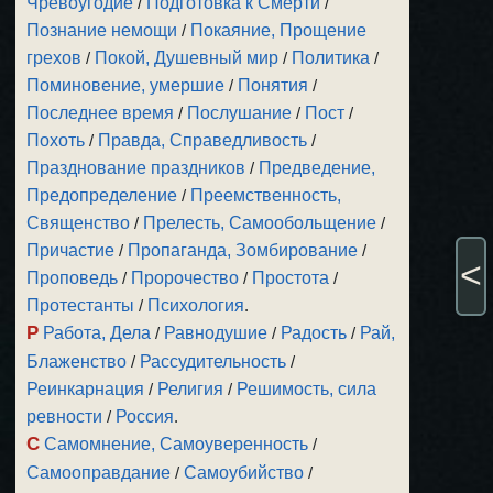
Чревоугодие
/
Подготовка к Смерти
/
Познание немощи
/
Покаяние, Прощение
грехов
/
Покой, Душевный мир
/
Политика
/
Поминовение, умершие
/
Понятия
/
Последнее время
/
Послушание
/
Пост
/
Похоть
/
Правда, Справедливость
/
Празднование праздников
/
Предведение,
Предопределение
/
Преемственность,
Священство
/
Прелесть, Самообольщение
/
Причастие
/
Пропаганда, Зомбирование
/
<
Проповедь
/
Пророчество
/
Простота
/
Протестанты
/
Психология
.
Р
Работа, Дела
/
Равнодушие
/
Радость
/
Рай,
Блаженство
/
Рассудительность
/
Реинкарнация
/
Религия
/
Решимость, сила
ревности
/
Россия
.
С
Самомнение, Самоуверенность
/
Самооправдание
/
Самоубийство
/