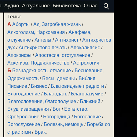
о
Аудио
Актуальное
Библиотека
О нас
Темы:
А
Аборты
/
Ад, Загробная жизнь
/
Алкоголизм, Наркомания
/
Анафема,
отлучение
/
Ангелы
/
Антихрист
/
Антихристов
дух
/
Антихристова печать
/
Апокалипсис
/
Апокрифы
/
Апостасия, отступление
/
Аскетизм, Подвижничество
/
Астрология
.
Б
Безнадежность, отчаяние
/
Беснование,
Одержимость
/
Бесы, демоны
/
Библия,
Писание
/
Бизнес
/
Благовидные предлоги
/
Благодарение
/
Благодать
/
Благоразумие
/
Благословение, благополучие
/
Ближний
/
Блуд, извращения
/
Бог
/
Богатство,
Сребролюбие
/
Богородица
/
Богословие
/
Богослужение
/
Болезнь, немощь
/
Борьба со
страстями
/
Брак
.