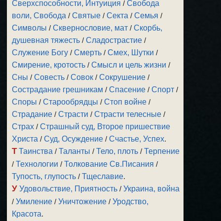
Сверхспособности, Интуиция
/
Свобода
воли, Свобода
/
Святые
/
Секта
/
Семья
/
Символы
/
Сквернословие, мат
/
Скорбь,
душевная тяжесть
/
Сладострастие
/
Служение Богу
/
Смерть
/
Смех, Шутки
/
Смирение, кротость
/
Смысл и цель жизни
/
Сны
/
Совесть
/
Совок
/
Сокрушение
/
Сострадание грешникам
/
Спасение
/
Спорт
/
Споры
/
Старообрядцы
/
Стоп войне
/
Страдание
/
Страсти
/
Страсти телесные
/
Страх
/
Страшный суд, Второе пришествие
Христа
/
Суд, Осуждение
/
Счастье, Успех
.
Т
Таинства
/
Таланты
/
Тело, плоть
/
Терпение
/
Технологии
/
Толкование Св.Писания
/
Тупость, глупость
/
Тщеславие
.
У
Удовольствие, Приятность
/
Украина, война
/
Умиление
/
Уничтожение
/
Уродство,
Красота
.