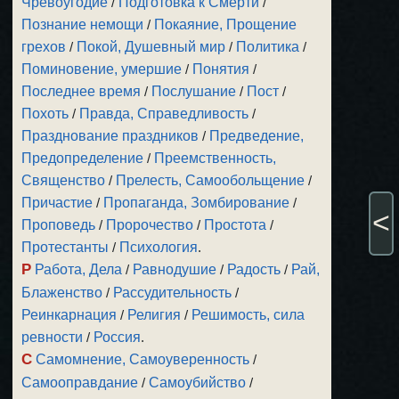
Чревоугодие
/
Подготовка к Смерти
/
Познание немощи
/
Покаяние, Прощение
грехов
/
Покой, Душевный мир
/
Политика
/
Поминовение, умершие
/
Понятия
/
Последнее время
/
Послушание
/
Пост
/
Похоть
/
Правда, Справедливость
/
Празднование праздников
/
Предведение,
Предопределение
/
Преемственность,
Священство
/
Прелесть, Самообольщение
/
Причастие
/
Пропаганда, Зомбирование
/
<
Проповедь
/
Пророчество
/
Простота
/
Протестанты
/
Психология
.
Р
Работа, Дела
/
Равнодушие
/
Радость
/
Рай,
Блаженство
/
Рассудительность
/
Реинкарнация
/
Религия
/
Решимость, сила
ревности
/
Россия
.
С
Самомнение, Самоуверенность
/
Самооправдание
/
Самоубийство
/