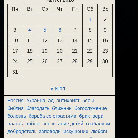
Пн
Вт
Ср
Чт
Пт
Сб
Вс
1
2
3
4
5
6
7
8
9
10
11
12
13
14
15
16
17
18
19
20
21
22
23
24
25
26
27
28
29
30
31
« Июл
Россия
Украина
ад
антихрист
бесы
библия
благодать
ближний
богослужение
болезнь
борьба со страстями
брак
вера
власть
война
воспитание детей
глобализм
добродетель
заповеди
искушение
любовь