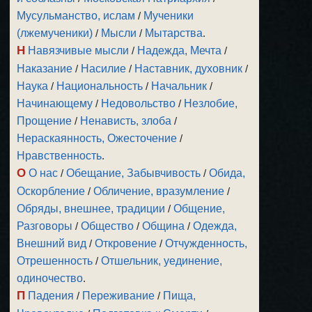
Мусульманство, ислам
/
Мученики
(лжемученики)
/
Мысли
/
Мытарства
.
Н
Навязчивые мысли
/
Надежда, Мечта
/
Наказание
/
Насилие
/
Наставник, духовник
/
Наука
/
Национальность
/
Начальник
/
Начинающему
/
Недовольство
/
Незлобие,
Прощение
/
Ненависть, злоба
/
Нераскаянность, Ожесточение
/
Нравственность
.
О
О нас
/
Обещание, Забывчивость
/
Обида,
Оскорбление
/
Обличение, вразумление
/
Обряды, внешнее, традиции
/
Общение,
Разговоры
/
Общество
/
Община
/
Одежда,
Внешний вид
/
Откровение
/
Отчужденность,
Отрешенность
/
Отшельник, уединение,
одиночество
.
П
Падения
/
Переживание
/
Пища,