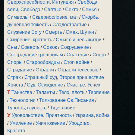
Сверхспособности, Интуиция
/
Свобода
воли, Свобода
/
Святые
/
Секта
/
Семья
/
Символы
/
Сквернословие, мат
/
Скорбь,
душевная тяжесть
/
Сладострастие
/
Служение Богу
/
Смерть
/
Смех, Шутки
/
Смирение, кротость
/
Смысл и цель жизни
/
Сны
/
Совесть
/
Совок
/
Сокрушение
/
Сострадание грешникам
/
Спасение
/
Спорт
/
Споры
/
Старообрядцы
/
Стоп войне
/
Страдание
/
Страсти
/
Страсти телесные
/
Страх
/
Страшный суд, Второе пришествие
Христа
/
Суд, Осуждение
/
Счастье, Успех
.
Т
Таинства
/
Таланты
/
Тело, плоть
/
Терпение
/
Технологии
/
Толкование Св.Писания
/
Тупость, глупость
/
Тщеславие
.
У
Удовольствие, Приятность
/
Украина, война
/
Умиление
/
Уничтожение
/
Уродство,
Красота
.