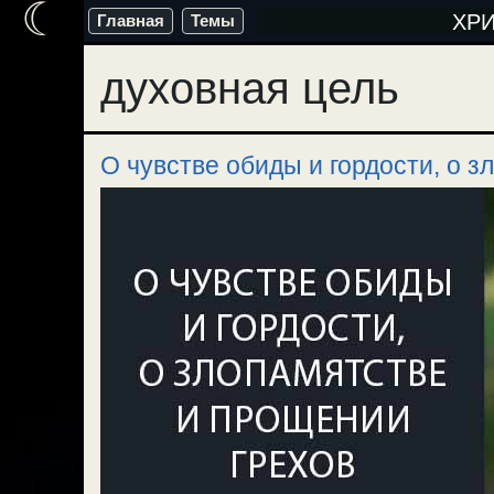
☾
Перейти
ХР
Главная
Темы
к
духовная цель
содержимому
О чувстве обиды и гордости, о з