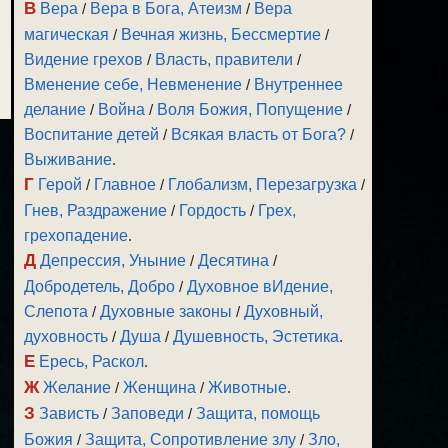
В
Вера
/
Вера в Бога, Атеизм
/
Вера
магическая
/
Вечная жизнь, Бессмертие
/
Видение грехов
/
Власть, правители
/
Вменение себе, Невменение
/
Внутреннее
делание
/
Война
/
Воля Божия, Попущение
/
Воспитание детей
/
Всякая власть от Бога?
/
Выживание
.
Г
Герой
/
Главное
/
Глобализм, Перезагрузка
/
Гнев, Раздражение
/
Гордость
/
Грех,
грехопадение
.
Д
Депрессия, Уныние
/
Десятина
/
Добродетель, Добро
/
Духовное вИдение,
Слепота
/
Духовные законы
/
Духовный,
духовность
/
Душа
/
Душевность, Эстетика
.
Е
Ересь, Раскол
.
Ж
Желание
/
Женщина
/
Животные
.
З
Зависть
/
Заповеди
/
Защита, помощь
Божия
/
Защита, Сопротивление злу
/
Зло,