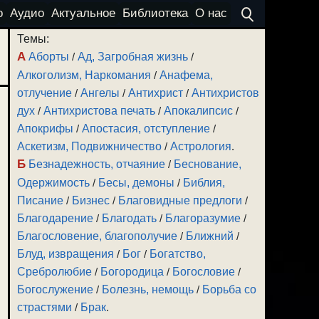
о
Аудио
Актуальное
Библиотека
О нас
Темы:
А
Аборты
/
Ад, Загробная жизнь
/
Алкоголизм, Наркомания
/
Анафема,
отлучение
/
Ангелы
/
Антихрист
/
Антихристов
дух
/
Антихристова печать
/
Апокалипсис
/
Апокрифы
/
Апостасия, отступление
/
Аскетизм, Подвижничество
/
Астрология
.
Б
Безнадежность, отчаяние
/
Беснование,
Одержимость
/
Бесы, демоны
/
Библия,
Писание
/
Бизнес
/
Благовидные предлоги
/
Благодарение
/
Благодать
/
Благоразумие
/
Благословение, благополучие
/
Ближний
/
Блуд, извращения
/
Бог
/
Богатство,
Сребролюбие
/
Богородица
/
Богословие
/
Богослужение
/
Болезнь, немощь
/
Борьба со
страстями
/
Брак
.