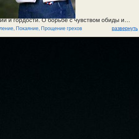
ии и гордости. О борьбе с чувством обиды и
ление
,
Покаяние, Прощение грехов
развернуть
грехов. Когда под предлогом справедливости
влетворение своего самолюбия и гордости, а их
льных душевных чувств; отсюда душевный мир и
06.2026.