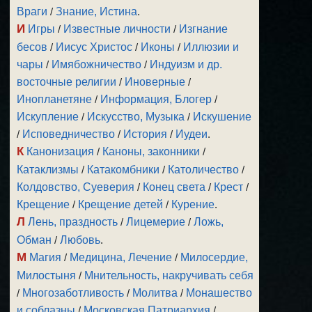
Враги
/
Знание, Истина
.
И
Игры
/
Известные личности
/
Изгнание
бесов
/
Иисус Христос
/
Иконы
/
Иллюзии и
чары
/
Имябожничество
/
Индуизм и др.
восточные религии
/
Иноверные
/
Инопланетяне
/
Информация, Блогер
/
Искупление
/
Искусство, Музыка
/
Искушение
/
Исповедничество
/
История
/
Иудеи
.
К
Канонизация
/
Каноны, законники
/
Катаклизмы
/
Катакомбники
/
Католичество
/
Колдовство, Суеверия
/
Конец света
/
Крест
/
Крещение
/
Крещение детей
/
Курение
.
Л
Лень, праздность
/
Лицемерие
/
Ложь,
Обман
/
Любовь
.
М
Магия
/
Медицина, Лечение
/
Милосердие,
Милостыня
/
Мнительность, накручивать себя
/
Многозаботливость
/
Молитва
/
Монашество
и соблазны
/
Московская Патриархия
/