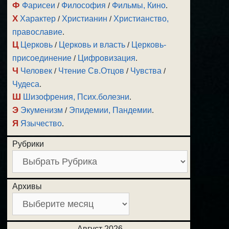
Ф
Фарисеи
/
Философия
/
Фильмы, Кино
.
Х
Характер
/
Христианин
/
Христианство,
православие
.
Ц
Церковь
/
Церковь и власть
/
Церковь-
присоединение
/
Цифровизация
.
Ч
Человек
/
Чтение Св.Отцов
/
Чувства
/
Чудеса
.
Ш
Шизофрения, Псих.болезни
.
Э
Экуменизм
/
Эпидемии, Пандемии
.
Я
Язычество
.
Рубрики
Архивы
Август 2026