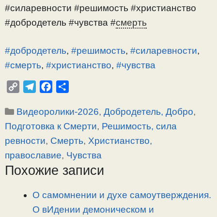
#силаревности #решимость #христианство
#добродетель #чувства #
смерть
#добродетель
,
#решимость
,
#силаревности
,
#смерть
,
#христианство
,
#чувства
C
T
F
О
o
e
a
т
Рубрики
Видеоролики-2026
,
Добродетель, Добро
,
p
l
c
п
y
e
e
р
Подготовка к Смерти
,
Решимость, сила
L
g
b
а
ревности
,
Смерть
,
Христианство,
i
r
o
в
православие
,
Чувства
n
a
o
и
Похожие записи
k
m
k
т
ь
О самомнении и духе самоутверждения.
О вИдении демоническом и