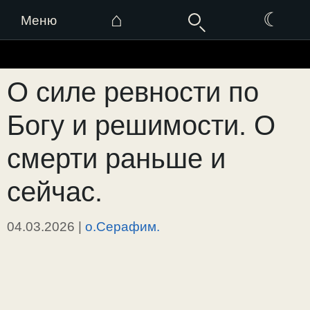
⌂
☾
Меню
Перейти
к
О силе ревности по
содержимому
Богу и решимости. О
смерти раньше и
сейчас.
04.03.2026
|
о.Серафим.