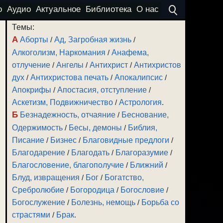
о
Аудио
Актуальное
Библиотека
О нас
Темы:
А
Аборты
/
Ад, Загробная жизнь
/
Алкоголизм, Наркомания
/
Анафема,
отлучение
/
Ангелы
/
Антихрист
/
Антихристов
дух
/
Антихристова печать
/
Апокалипсис
/
Апокрифы
/
Апостасия, отступление
/
Аскетизм, Подвижничество
/
Астрология
.
Б
Безнадежность, отчаяние
/
Беснование,
Одержимость
/
Бесы, демоны
/
Библия,
Писание
/
Бизнес
/
Благовидные предлоги
/
Благодарение
/
Благодать
/
Благоразумие
/
Благословение, благополучие
/
Ближний
/
Блуд, извращения
/
Бог
/
Богатство,
Сребролюбие
/
Богородица
/
Богословие
/
Богослужение
/
Болезнь, немощь
/
Борьба со
страстями
/
Брак
.