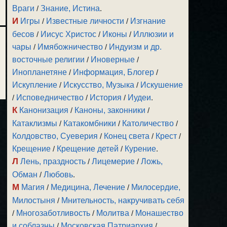
Враги
/
Знание, Истина
.
И
Игры
/
Известные личности
/
Изгнание
бесов
/
Иисус Христос
/
Иконы
/
Иллюзии и
чары
/
Имябожничество
/
Индуизм и др.
восточные религии
/
Иноверные
/
Инопланетяне
/
Информация, Блогер
/
Искупление
/
Искусство, Музыка
/
Искушение
/
Исповедничество
/
История
/
Иудеи
.
К
Канонизация
/
Каноны, законники
/
Катаклизмы
/
Катакомбники
/
Католичество
/
Колдовство, Суеверия
/
Конец света
/
Крест
/
Крещение
/
Крещение детей
/
Курение
.
Л
Лень, праздность
/
Лицемерие
/
Ложь,
Обман
/
Любовь
.
М
Магия
/
Медицина, Лечение
/
Милосердие,
Милостыня
/
Мнительность, накручивать себя
/
Многозаботливость
/
Молитва
/
Монашество
и соблазны
/
Московская Патриархия
/