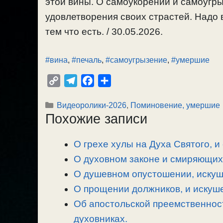
этой вины. О самоукорении и самоугр
удовлетворения своих страстей. Надо 
тем что есть. / 30.05.2026.
#вина
,
#печаль
,
#самоугрызение
,
#умершие
C
T
F
О
o
e
a
т
Рубрики
Видеоролики-2026
,
Поминовение, умершие
p
l
c
п
Похожие записи
y
e
e
р
L
g
b
а
О грехе хулы на Духа Святого, и
i
r
o
в
n
О духовном законе и смиряющих 
a
o
и
k
m
k
т
О душевном опустошении, искуше
ь
О прощении должников, и искуше
Об апостольской преемственност
духовниках.