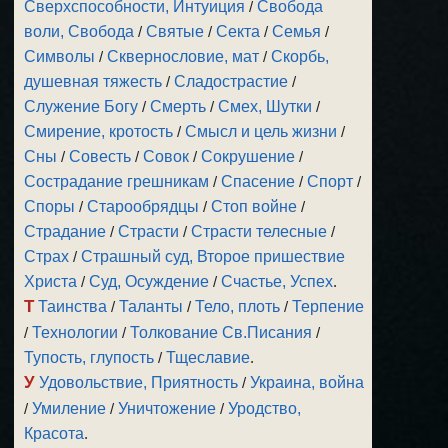
Сверхспособности, Интуиция
/
Свобода
воли, Свобода
/
Святые
/
Секта
/
Семья
/
Символы
/
Сквернословие, мат
/
Скорбь,
душевная тяжесть
/
Сладострастие
/
Служение Богу
/
Смерть
/
Смех, Шутки
/
Смирение, кротость
/
Смысл и цель жизни
/
Сны
/
Совесть
/
Совок
/
Сокрушение
/
Сострадание грешникам
/
Спасение
/
Спорт
/
Споры
/
Старообрядцы
/
Стоп войне
/
Страдание
/
Страсти
/
Страсти телесные
/
Страх
/
Страшный суд, Второе пришествие
Христа
/
Суд, Осуждение
/
Счастье, Успех
.
Т
Таинства
/
Таланты
/
Тело, плоть
/
Терпение
/
Технологии
/
Толкование Св.Писания
/
Тупость, глупость
/
Тщеславие
.
У
Удовольствие, Приятность
/
Украина, война
/
Умиление
/
Уничтожение
/
Уродство,
Красота
.