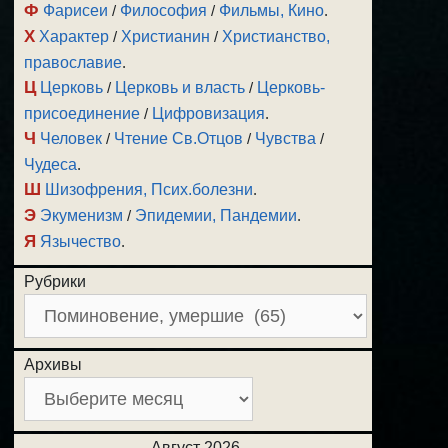
Ф
Фарисеи
/
Философия
/
Фильмы, Кино
.
Х
Характер
/
Христианин
/
Христианство,
православие
.
Ц
Церковь
/
Церковь и власть
/
Церковь-
присоединение
/
Цифровизация
.
Ч
Человек
/
Чтение Св.Отцов
/
Чувства
/
Чудеса
.
Ш
Шизофрения, Псих.болезни
.
Э
Экуменизм
/
Эпидемии, Пандемии
.
Я
Язычество
.
Рубрики
Архивы
Август 2026