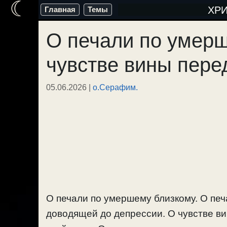
☾
Перейти
ХР
Главная
Темы
к
О печали по умерш
содержимому
чувстве вины пере
05.06.2026
|
о.Серафим.
О печали по умершему близкому. О печ
доводящей до депрессии. О чувстве в