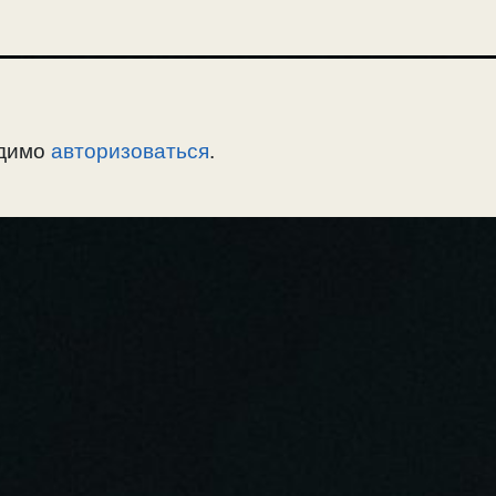
одимо
авторизоваться
.