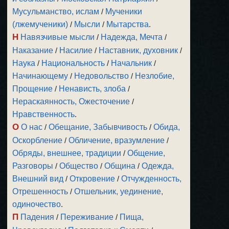
Мусульманство, ислам
/
Мученики
(лжемученики)
/
Мысли
/
Мытарства
.
Н
Навязчивые мысли
/
Надежда, Мечта
/
Наказание
/
Насилие
/
Наставник, духовник
/
Наука
/
Национальность
/
Начальник
/
Начинающему
/
Недовольство
/
Незлобие,
Прощение
/
Ненависть, злоба
/
Нераскаянность, Ожесточение
/
Нравственность
.
О
О нас
/
Обещание, Забывчивость
/
Обида,
Оскорбление
/
Обличение, вразумление
/
Обряды, внешнее, традиции
/
Общение,
Разговоры
/
Общество
/
Община
/
Одежда,
Внешний вид
/
Откровение
/
Отчужденность,
Отрешенность
/
Отшельник, уединение,
одиночество
.
П
Падения
/
Переживание
/
Пища,