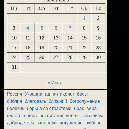
Пн
Вт
Ср
Чт
Пт
Сб
Вс
1
2
3
4
5
6
7
8
9
10
11
12
13
14
15
16
17
18
19
20
21
22
23
24
25
26
27
28
29
30
31
« Июл
Россия
Украина
ад
антихрист
бесы
библия
благодать
ближний
богослужение
болезнь
борьба со страстями
брак
вера
власть
война
воспитание детей
глобализм
добродетель
заповеди
искушение
любовь