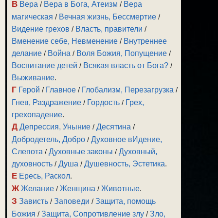
В
Вера
/
Вера в Бога, Атеизм
/
Вера
магическая
/
Вечная жизнь, Бессмертие
/
Видение грехов
/
Власть, правители
/
Вменение себе, Невменение
/
Внутреннее
делание
/
Война
/
Воля Божия, Попущение
/
Воспитание детей
/
Всякая власть от Бога?
/
Выживание
.
Г
Герой
/
Главное
/
Глобализм, Перезагрузка
/
Гнев, Раздражение
/
Гордость
/
Грех,
грехопадение
.
Д
Депрессия, Уныние
/
Десятина
/
Добродетель, Добро
/
Духовное вИдение,
Слепота
/
Духовные законы
/
Духовный,
духовность
/
Душа
/
Душевность, Эстетика
.
Е
Ересь, Раскол
.
Ж
Желание
/
Женщина
/
Животные
.
З
Зависть
/
Заповеди
/
Защита, помощь
Божия
/
Защита, Сопротивление злу
/
Зло,