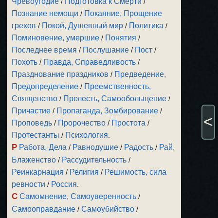
Чревоугодие
/
Подготовка к Смерти
/
Познание немощи
/
Покаяние, Прощение
грехов
/
Покой, Душевный мир
/
Политика
/
Поминовение, умершие
/
Понятия
/
Последнее время
/
Послушание
/
Пост
/
Похоть
/
Правда, Справедливость
/
Празднование праздников
/
Предведение,
Предопределение
/
Преемственность,
Священство
/
Прелесть, Самообольщение
/
Причастие
/
Пропаганда, Зомбирование
/
<
Проповедь
/
Пророчество
/
Простота
/
Протестанты
/
Психология
.
Р
Работа, Дела
/
Равнодушие
/
Радость
/
Рай,
Блаженство
/
Рассудительность
/
Реинкарнация
/
Религия
/
Решимость, сила
ревности
/
Россия
.
С
Самомнение, Самоуверенность
/
Самооправдание
/
Самоубийство
/