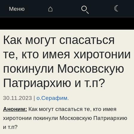
⌂
☾
Меню
Перейти
к
Как могут спасаться
содержимому
те, кто имея хиротонии
покинули Московскую
Патриархию и т.п?
30.11.2023
|
о.Серафим.
Аноним:
Как могут спасаться те, кто имея
хиротонии покинули Московскую Патриархию
и т.п?