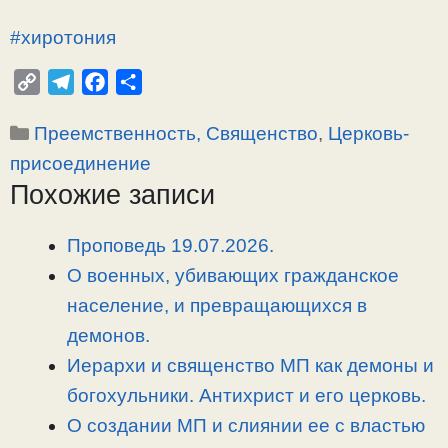
#хиротония
C
T
F
О
o
e
a
т
Рубрики
Преемственность, Священство
,
Церковь-
p
l
c
п
y
e
e
р
присоединение
L
g
b
а
Похожие записи
i
r
o
в
n
a
o
и
Проповедь 19.07.2026.
k
m
k
т
О военных, убивающих гражданское
ь
население, и превращающихся в
демонов.
Иерархи и священство МП как демоны и
богохульники. Антихрист и его церковь.
О создании МП и слиянии ее с властью