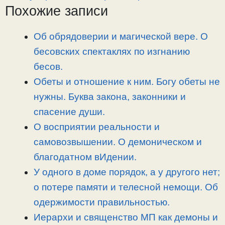
L
g
b
а
Похожие записи
i
r
o
в
n
a
o
и
Об обрядоверии и магической вере. О
k
m
k
т
бесовских спектаклях по изгнанию
ь
бесов.
Обеты и отношение к ним. Богу обеты не
нужны. Буква закона, законники и
спасение души.
О восприятии реальности и
самовозвышении. О демоническом и
благодатном вИдении.
У одного в доме порядок, а у другого нет;
о потере памяти и телесной немощи. Об
одержимости правильностью.
Иерархи и священство МП как демоны и