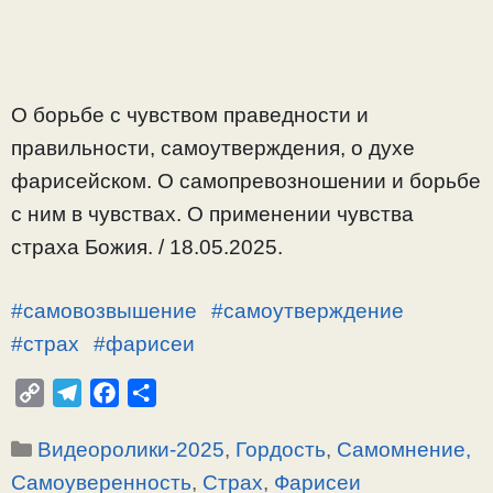
О борьбе с чувством праведности и
правильности, самоутверждения, о духе
фарисейском. О самопревозношении и борьбе
с ним в чувствах. О применении чувства
страха Божия. / 18.05.2025.
#самовозвышение
#самоутверждение
#страх
#фарисеи
C
T
F
О
o
e
a
т
Рубрики
Видеоролики-2025
,
Гордость
,
Самомнение,
p
l
c
п
y
e
e
р
Самоуверенность
,
Страх
,
Фарисеи