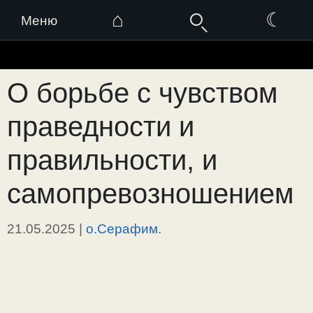
⌂
☾
Меню
Перейти
к
О борьбе с чувством
содержимому
праведности и
правильности, и
самопревозношением
21.05.2025
|
о.Серафим.