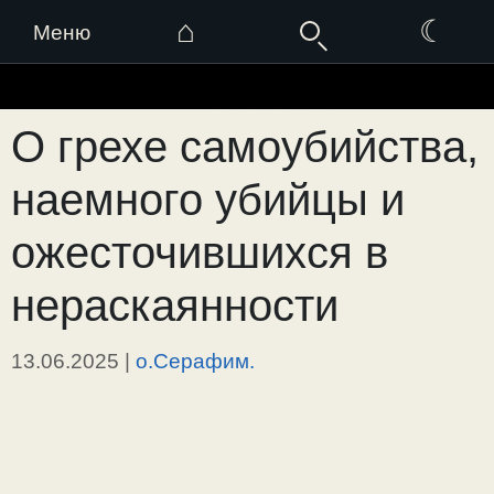
⌂
☾
Меню
Перейти
к
О грехе самоубийства,
содержимому
наемного убийцы и
ожесточившихся в
нераскаянности
13.06.2025
|
о.Серафим.