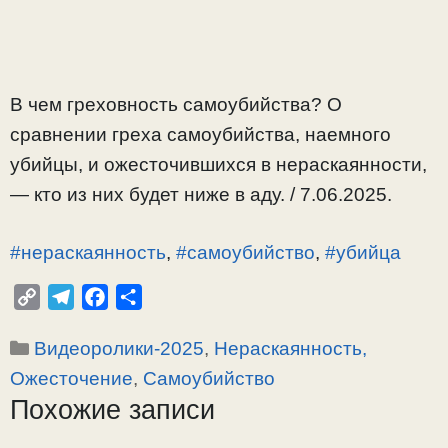
В чем греховность самоубийства? О
сравнении греха самоубийства, наемного
убийцы, и ожесточившихся в нераскаянности,
— кто из них будет ниже в аду. / 7.06.2025.
#нераскаянность
,
#самоубийство
,
#убийца
C
T
F
О
o
e
a
т
Рубрики
Видеоролики-2025
,
Нераскаянность,
p
l
c
п
y
e
e
р
Ожесточение
,
Самоубийство
L
g
b
а
Похожие записи
i
r
o
в