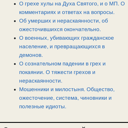
n
a
o
и
О грехе хулы на Духа Святого, и о МП. О
k
m
k
т
комментариях и ответах на вопросы.
ь
Об умерших и нераскаянности, об
ожесточившихся окончательно.
О военных, убивающих гражданское
население, и превращающихся в
демонов.
О сознательном падении в грех и
покаянии. О тяжести грехов и
нераскаянности.
Мошенники и милостыня. Общество,
ожесточение, система, чиновники и
полезные идиоты.