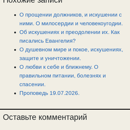
Похожие записи
i
r
o
в
n
a
o
и
О прощении должников, и искушении с
k
m
k
т
ними. О милосердии и человекоугодии.
ь
Об искушениях и преодолении их. Как
писались Евангелия?
О душевном мире и покое, искушениях,
защите и уничтожении.
О любви к себе и ближнему. О
правильном питании, болезнях и
спасении.
Проповедь 19.07.2026.
Оставьте комментарий