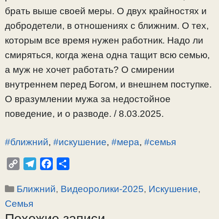
брать выше своей меры. О двух крайностях и
добродетели, в отношениях с ближним. О тех,
которым все время нужен работник. Надо ли
смиряться, когда жена одна тащит всю семью,
а муж не хочет работать? О смирении
внутреннем перед Богом, и внешнем поступке.
О вразумлении мужа за недостойное
поведение, и о разводе. / 8.03.2025.
#ближний
,
#искушение
,
#мера
,
#семья
C
T
F
О
o
e
a
т
Рубрики
Ближний
,
Видеоролики-2025
,
Искушение
,
p
l
c
п
y
e
e
р
Семья
L
g
b
а