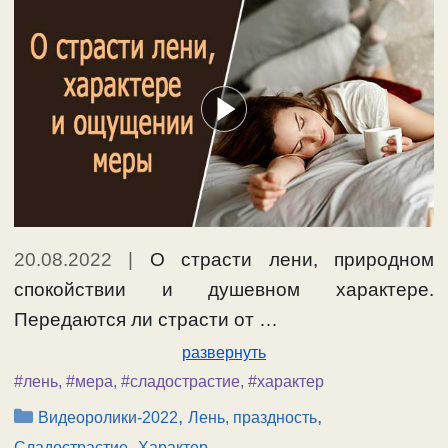
20.08.2022
|
О страсти лени, природном
спокойствии и душевном характере.
Передаются ли страсти от …
развернуть
#лень
,
#мера
,
#сладострастие
,
#характер
Рубрики
,
,
Видеоролики-2022
Лень, праздность
,
Сладострастие
Характер