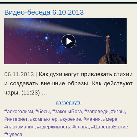
Видео-беседа 6.10.2013
06.11.2013
|
Как духи могут привлекать стихии
и создавать внешние образы. Как действуют
чары. (11:23) …
развернуть
#алкоголизм
,
#бесы
,
#законыБога
,
#заповеди
,
#игры
,
#интернет
,
#компьютер
,
#курение
,
#мания
,
#мера
,
#наркомания
,
#одержимость
,
#слава
,
#ЦарствоБожие
,
#чудеса