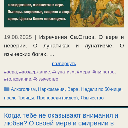
19.08.2025
|
Изречения Св.Отцов. О вере и
неверии. О лунатиках и лунатизме. О
языческих богах. …
развернуть
#вера
,
#воздержание
,
#лунатизм
,
#мера
,
#пьянство
,
#толкование
,
#язычество
Рубрики
,
,
Алкоголизм, Наркомания
Вера
Недели по 50-нице,
,
,
после Троицы
Проповеди (видео)
Язычество
Когда тебе не оказывают внимания и
любви? О своей мере и смирении в