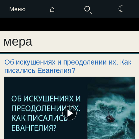
⌂
☾
Меню
Перейти
к
мера
содержимому
Об искушениях и преодолении их. Как
писались Евангелия?