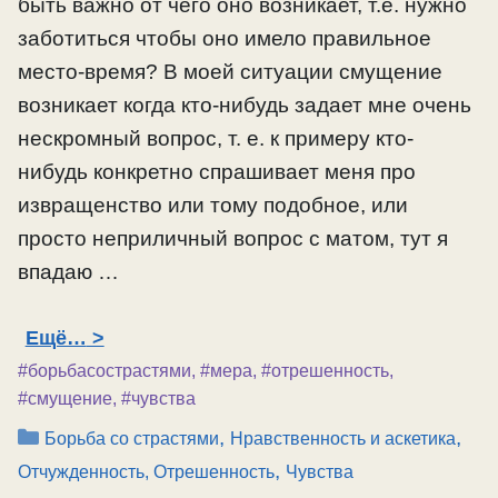
быть важно от чего оно возникает, т.е. нужно
заботиться чтобы оно имело правильное
место-время? В моей ситуации смущение
возникает когда кто-нибудь задает мне очень
нескромный вопрос, т. е. к примеру кто-
нибудь конкретно спрашивает меня про
извращенство или тому подобное, или
просто неприличный вопрос с матом, тут я
впадаю …
Ещё…
#борьбасострастями
,
#мера
,
#отрешенность
,
#смущение
,
#чувства
Рубрики
,
,
Борьба со страстями
Нравственность и аскетика
,
Отчужденность, Отрешенность
Чувства