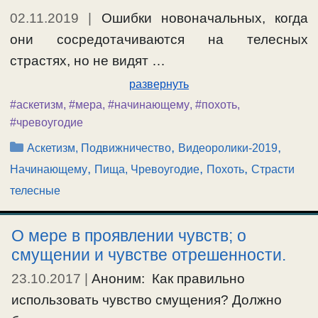
02.11.2019
|
Ошибки новоначальных, когда
они сосредотачиваются на телесных
страстях, но не видят …
развернуть
#аскетизм
,
#мера
,
#начинающему
,
#похоть
,
#чревоугодие
Рубрики
,
,
Аскетизм, Подвижничество
Видеоролики-2019
,
,
,
Начинающему
Пища, Чревоугодие
Похоть
Страсти
телесные
О мере в проявлении чувств; о
смущении и чувстве отрешенности.
23.10.2017
|
Аноним: Как правильно
использовать чувство смущения? Должно