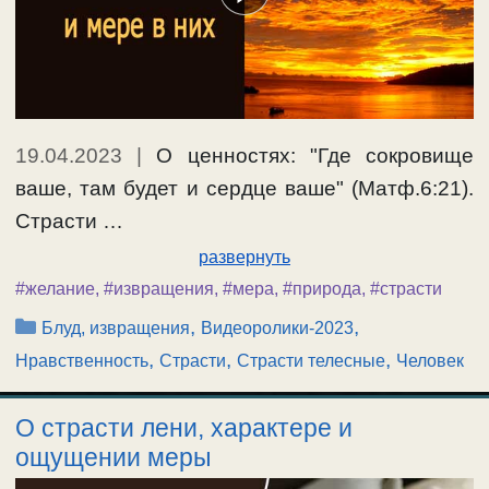
19.04.2023
|
О ценностях: "Где сокровище
ваше, там будет и сердце ваше" (Матф.6:21).
Страсти …
развернуть
#желание
,
#извращения
,
#мера
,
#природа
,
#страсти
Рубрики
,
,
Блуд, извращения
Видеоролики-2023
,
,
,
Нравственность
Страсти
Страсти телесные
Человек
О страсти лени, характере и
ощущении меры