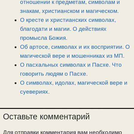
отношении к предметам, символам и
k
m
k
т
знакам, христианском и магическом.
ь
О кресте и христианских символах,
благодати и магии. О действиях
промысла Божия.
Об артосе, символах и их восприятии. О
магической вере и мошенниках из МП.
О пасхальных символах и Пасхе. Что
говорить людям о Пасхе.
О символах, идолах, магической вере и
суевериях.
Оставьте комментарий
Для отправки комментария вам необходимо