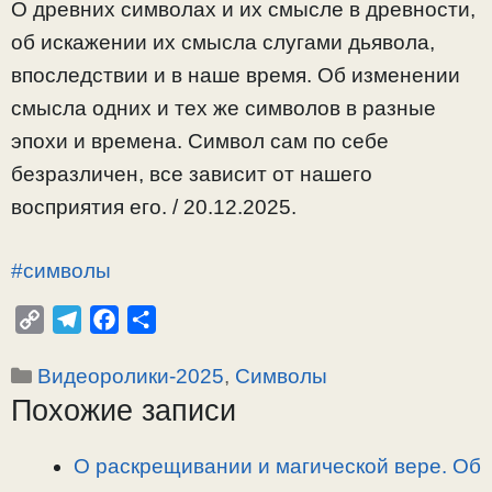
О древних символах и их смысле в древности,
об искажении их смысла слугами дьявола,
впоследствии и в наше время. Об изменении
смысла одних и тех же символов в разные
эпохи и времена. Символ сам по себе
безразличен, все зависит от нашего
восприятия его. / 20.12.2025.
#символы
C
T
F
О
o
e
a
т
Рубрики
Видеоролики-2025
,
Символы
p
l
c
п
Похожие записи
y
e
e
р
L
g
b
а
i
r
o
в
О раскрещивании и магической вере. Об
n
a
o
и