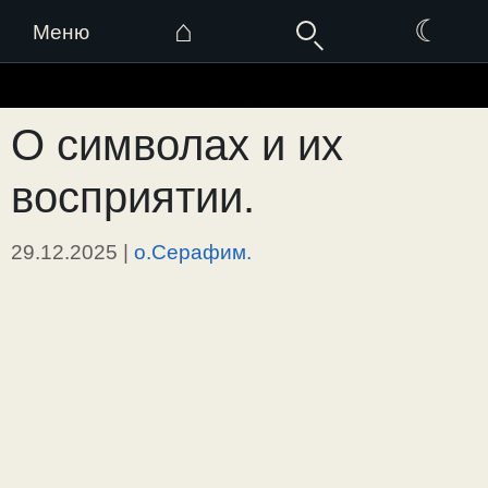
⌂
☾
Меню
Перейти
к
О символах и их
содержимому
восприятии.
29.12.2025
|
о.Серафим.