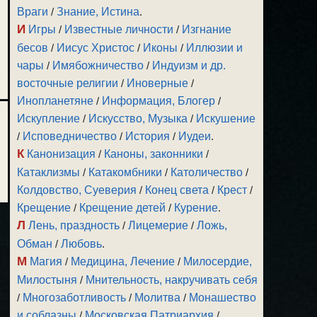
Враги
/
Знание, Истина
.
И
Игры
/
Известные личности
/
Изгнание
бесов
/
Иисус Христос
/
Иконы
/
Иллюзии и
чары
/
Имябожничество
/
Индуизм и др.
восточные религии
/
Иноверные
/
Инопланетяне
/
Информация, Блогер
/
Искупление
/
Искусство, Музыка
/
Искушение
/
Исповедничество
/
История
/
Иудеи
.
К
Канонизация
/
Каноны, законники
/
Катаклизмы
/
Катакомбники
/
Католичество
/
Колдовство, Суеверия
/
Конец света
/
Крест
/
Крещение
/
Крещение детей
/
Курение
.
Л
Лень, праздность
/
Лицемерие
/
Ложь,
Обман
/
Любовь
.
М
Магия
/
Медицина, Лечение
/
Милосердие,
Милостыня
/
Мнительность, накручивать себя
/
Многозаботливость
/
Молитва
/
Монашество
и соблазны
/
Московская Патриархия
/