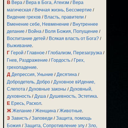
В
Вера
/
Вера в Бога, Атеизм
/
Вера
магическая
/
Вечная жизнь, Бессмертие
/
Видение грехов
/
Власть, правители
/
Вменение себе, Невменение
/
Внутреннее
делание
/
Война
/
Воля Божия, Попущение
/
Воспитание детей
/
Всякая власть от Бога?
/
Выживание
.
Г
Герой
/
Главное
/
Глобализм, Перезагрузка
/
Гнев, Раздражение
/
Гордость
/
Грех,
грехопадение
.
Д
Депрессия, Уныние
/
Десятина
/
Добродетель, Добро
/
Духовное вИдение,
Слепота
/
Духовные законы
/
Духовный,
духовность
/
Душа
/
Душевность, Эстетика
.
Е
Ересь, Раскол
.
Ж
Желание
/
Женщина
/
Животные
.
З
Зависть
/
Заповеди
/
Защита, помощь
Божия
/
Защита, Сопротивление злу
/
Зло,