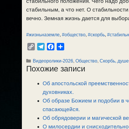
стабильного положения. Чего надо доб
стабильным, а что нет. О стабильности
вечно. Земная жизнь дается для выбора
#жизньназемле
,
#общество
,
#скорбь
,
#стабильн
C
T
F
О
o
e
a
т
Рубрики
Видеоролики-2026
,
Общество
,
Скорбь, душе
p
l
c
п
Похожие записи
y
e
e
р
L
g
b
а
Об апостольской преемственност
i
r
o
в
n
духовниках.
a
o
и
k
m
k
т
Об образе Божием и подобии в 
ь
спасающейся.
Об обрядоверии и магической ве
О милосердии и снисходительно