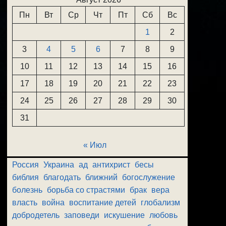
Пн
Вт
Ср
Чт
Пт
Сб
Вс
1
2
3
4
5
6
7
8
9
10
11
12
13
14
15
16
17
18
19
20
21
22
23
24
25
26
27
28
29
30
31
« Июл
Россия
Украина
ад
антихрист
бесы
библия
благодать
ближний
богослужение
болезнь
борьба со страстями
брак
вера
власть
война
воспитание детей
глобализм
добродетель
заповеди
искушение
любовь