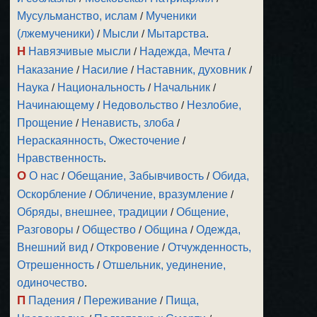
Мусульманство, ислам
/
Мученики
(лжемученики)
/
Мысли
/
Мытарства
.
Н
Навязчивые мысли
/
Надежда, Мечта
/
Наказание
/
Насилие
/
Наставник, духовник
/
Наука
/
Национальность
/
Начальник
/
Начинающему
/
Недовольство
/
Незлобие,
Прощение
/
Ненависть, злоба
/
Нераскаянность, Ожесточение
/
Нравственность
.
О
О нас
/
Обещание, Забывчивость
/
Обида,
Оскорбление
/
Обличение, вразумление
/
Обряды, внешнее, традиции
/
Общение,
Разговоры
/
Общество
/
Община
/
Одежда,
Внешний вид
/
Откровение
/
Отчужденность,
Отрешенность
/
Отшельник, уединение,
одиночество
.
П
Падения
/
Переживание
/
Пища,