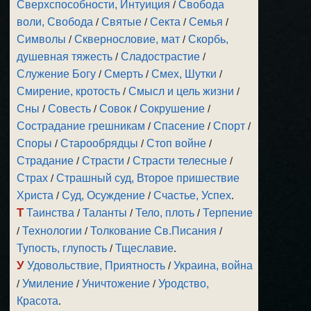
Сверхспособности, Интуиция
/
Свобода
воли, Свобода
/
Святые
/
Секта
/
Семья
/
Символы
/
Сквернословие, мат
/
Скорбь,
душевная тяжесть
/
Сладострастие
/
Служение Богу
/
Смерть
/
Смех, Шутки
/
Смирение, кротость
/
Смысл и цель жизни
/
Сны
/
Совесть
/
Совок
/
Сокрушение
/
Сострадание грешникам
/
Спасение
/
Спорт
/
Споры
/
Старообрядцы
/
Стоп войне
/
Страдание
/
Страсти
/
Страсти телесные
/
Страх
/
Страшный суд, Второе пришествие
Христа
/
Суд, Осуждение
/
Счастье, Успех
.
Т
Таинства
/
Таланты
/
Тело, плоть
/
Терпение
/
Технологии
/
Толкование Св.Писания
/
Тупость, глупость
/
Тщеславие
.
У
Удовольствие, Приятность
/
Украина, война
/
Умиление
/
Уничтожение
/
Уродство,
Красота
.