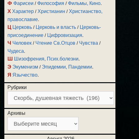
Ф
Фарисеи
/
Философия
/
Фильмы, Кино
.
Х
Характер
/
Христианин
/
Христианство,
православие
.
Ц
Церковь
/
Церковь и власть
/
Церковь-
присоединение
/
Цифровизация
.
Ч
Человек
/
Чтение Св.Отцов
/
Чувства
/
Чудеса
.
Ш
Шизофрения, Псих.болезни
.
Э
Экуменизм
/
Эпидемии, Пандемии
.
Я
Язычество
.
Рубрики
Архивы
Август 2026