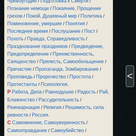
Чревоугодие
/
Подготовка к Смерти
/
Познание немощи
/
Покаяние, Прощение
грехов
/
Покой, Душевный мир
/
Политика
/
Поминовение, умершие
/
Понятия
/
Последнее время
/
Послушание
/
Пост
/
Похоть
/
Правда, Справедливость
/
Празднование праздников
/
Предведение,
Предопределение
/
Преемственность,
Священство
/
Прелесть, Самообольщение
/
Причастие
/
Пропаганда, Зомбирование
/
<
Проповедь
/
Пророчество
/
Простота
/
Протестанты
/
Психология
.
Р
Работа, Дела
/
Равнодушие
/
Радость
/
Рай,
Блаженство
/
Рассудительность
/
Реинкарнация
/
Религия
/
Решимость, сила
ревности
/
Россия
.
С
Самомнение, Самоуверенность
/
Самооправдание
/
Самоубийство
/