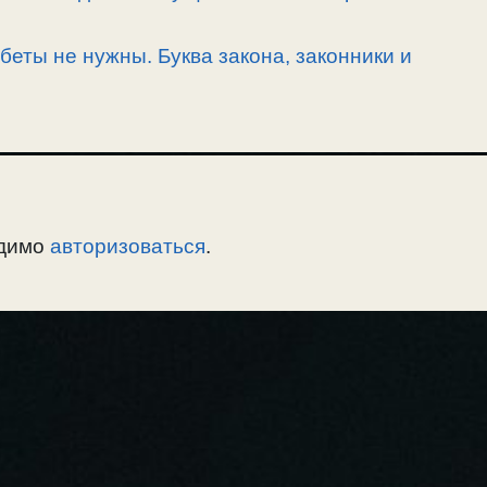
беты не нужны. Буква закона, законники и
одимо
авторизоваться
.