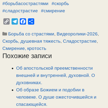
#борьбасострастями
#скорбь
#сладострастие
#смирение
C
T
F
О
o
e
a
т
Рубрики
Борьба со страстями
,
Видеоролики-2026
,
p
l
c
п
y
e
e
р
Скорбь, душевная тяжесть
,
Сладострастие
,
L
g
b
а
Смирение, кротость
i
r
o
в
Похожие записи
n
a
o
и
k
m
k
т
Об апостольской преемственности
ь
внешней и внутренней, духовной. О
духовниках.
Об образе Божием и подобии в
человеке. О душе ожесточившейся и
спасающейся.