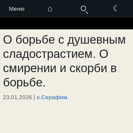
⌂
☾
Меню
Перейти
к
О борьбе с душевным
содержимому
сладострастием. О
смирении и скорби в
борьбе.
23.01.2026
|
о.Серафим.