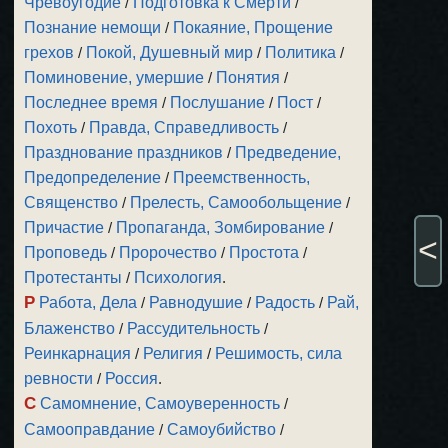
Чревоугодие
/
Подготовка к Смерти
/
Познание немощи
/
Покаяние, Прощение
грехов
/
Покой, Душевный мир
/
Политика
/
Поминовение, умершие
/
Понятия
/
Последнее время
/
Послушание
/
Пост
/
Похоть
/
Правда, Справедливость
/
Празднование праздников
/
Предведение,
Предопределение
/
Преемственность,
Священство
/
Прелесть, Самообольщение
/
Причастие
/
Пропаганда, Зомбирование
/
<
Проповедь
/
Пророчество
/
Простота
/
Протестанты
/
Психология
.
Р
Работа, Дела
/
Равнодушие
/
Радость
/
Рай,
Блаженство
/
Рассудительность
/
Реинкарнация
/
Религия
/
Решимость, сила
ревности
/
Россия
.
С
Самомнение, Самоуверенность
/
Самооправдание
/
Самоубийство
/