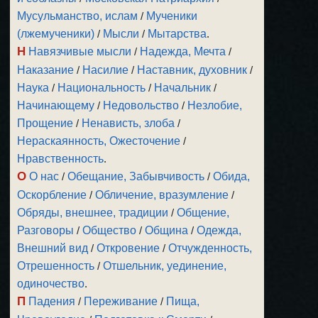
Мусульманство, ислам
/
Мученики
(лжемученики)
/
Мысли
/
Мытарства
.
Н
Навязчивые мысли
/
Надежда, Мечта
/
Наказание
/
Насилие
/
Наставник, духовник
/
Наука
/
Национальность
/
Начальник
/
Начинающему
/
Недовольство
/
Незлобие,
Прощение
/
Ненависть, злоба
/
Нераскаянность, Ожесточение
/
Нравственность
.
О
О нас
/
Обещание, Забывчивость
/
Обида,
Оскорбление
/
Обличение, вразумление
/
Обряды, внешнее, традиции
/
Общение,
Разговоры
/
Общество
/
Община
/
Одежда,
Внешний вид
/
Откровение
/
Отчужденность,
Отрешенность
/
Отшельник, уединение,
одиночество
.
П
Падения
/
Переживание
/
Пища,