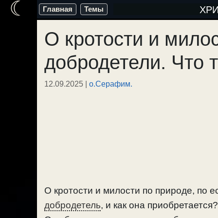
☾
Перейти
ХР
Главная
Темы
к
О кротости и милос
содержимому
добродетели. Что 
12.09.2025
|
о.Серафим.
О кротости и милости по природе, по ес
добродетель
, и как она приобретается