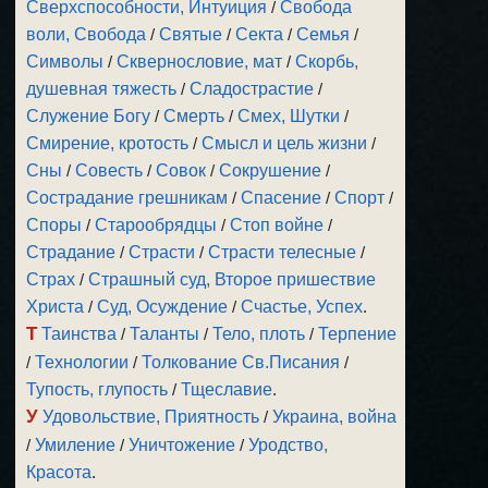
Сверхспособности, Интуиция
/
Свобода
воли, Свобода
/
Святые
/
Секта
/
Семья
/
Символы
/
Сквернословие, мат
/
Скорбь,
душевная тяжесть
/
Сладострастие
/
Служение Богу
/
Смерть
/
Смех, Шутки
/
Смирение, кротость
/
Смысл и цель жизни
/
Сны
/
Совесть
/
Совок
/
Сокрушение
/
Сострадание грешникам
/
Спасение
/
Спорт
/
Споры
/
Старообрядцы
/
Стоп войне
/
Страдание
/
Страсти
/
Страсти телесные
/
Страх
/
Страшный суд, Второе пришествие
Христа
/
Суд, Осуждение
/
Счастье, Успех
.
Т
Таинства
/
Таланты
/
Тело, плоть
/
Терпение
/
Технологии
/
Толкование Св.Писания
/
Тупость, глупость
/
Тщеславие
.
У
Удовольствие, Приятность
/
Украина, война
/
Умиление
/
Уничтожение
/
Уродство,
Красота
.