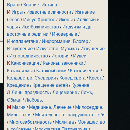
Враги
/
Знание, Истина
.
И
Игры
/
Известные личности
/
Изгнание
бесов
/
Иисус Христос
/
Иконы
/
Иллюзии и
чары
/
Имябожничество
/
Индуизм и др.
восточные религии
/
Иноверные
/
Инопланетяне
/
Информация, Блогер
/
Искупление
/
Искусство, Музыка
/
Искушение
/
Исповедничество
/
История
/
Иудеи
.
К
Канонизация
/
Каноны, законники
/
Катаклизмы
/
Катакомбники
/
Католичество
/
Колдовство, Суеверия
/
Конец света
/
Крест
/
Крещение
/
Крещение детей
/
Курение
.
Л
Лень, праздность
/
Лицемерие
/
Ложь,
Обман
/
Любовь
.
М
Магия
/
Медицина, Лечение
/
Милосердие,
Милостыня
/
Мнительность, накручивать себя
/
Многозаботливость
/
Молитва
/
Монашество
и соблазны
/
Московская Патриархия
/