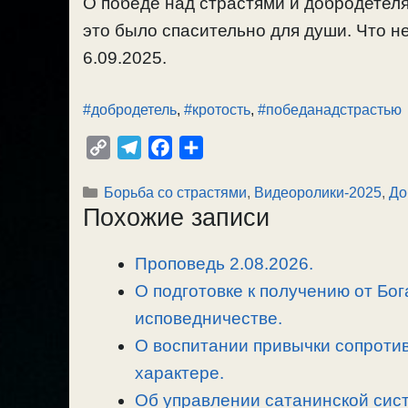
О победе над страстями и добродетеля
это было спасительно для души. Что не
6.09.2025.
#добродетель
,
#кротость
,
#победанадстрастью
C
T
F
О
o
e
a
т
Рубрики
Борьба со страстями
,
Видеоролики-2025
,
До
p
l
c
п
Похожие записи
y
e
e
р
L
g
b
а
Проповедь 2.08.2026.
i
r
o
в
n
О подготовке к получению от Бог
a
o
и
k
m
k
т
исповедничестве.
ь
О воспитании привычки сопротив
характере.
Об управлении сатанинской сист