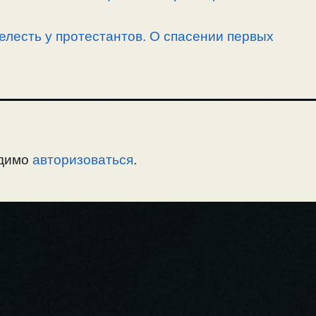
елесть у протестантов. О спасении первых
одимо
авторизоваться
.