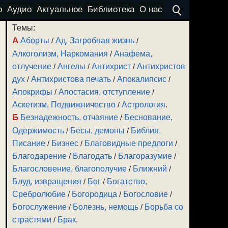
о
Аудио
Актуальное
Библиотека
О нас
Темы:
А
Аборты
/
Ад, Загробная жизнь
/
Алкоголизм, Наркомания
/
Анафема,
отлучение
/
Ангелы
/
Антихрист
/
Антихристов
дух
/
Антихристова печать
/
Апокалипсис
/
Апокрифы
/
Апостасия, отступление
/
Аскетизм, Подвижничество
/
Астрология
.
Б
Безнадежность, отчаяние
/
Беснование,
Одержимость
/
Бесы, демоны
/
Библия,
Писание
/
Бизнес
/
Благовидные предлоги
/
Благодарение
/
Благодать
/
Благоразумие
/
Благословение, благополучие
/
Ближний
/
Блуд, извращения
/
Бог
/
Богатство,
Сребролюбие
/
Богородица
/
Богословие
/
Богослужение
/
Болезнь, немощь
/
Борьба со
страстями
/
Брак
.