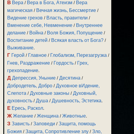
В
Вера
/
Вера в Бога, Атеизм
/
Вера
магическая
/
Вечная жизнь, Бессмертие
/
Видение грехов
/
Власть, правители
/
Вменение себе, Невменение
/
Внутреннее
делание
/
Война
/
Воля Божия, Попущение
/
Воспитание детей
/
Всякая власть от Бога?
/
Выживание
.
Г
Герой
/
Главное
/
Глобализм, Перезагрузка
/
Гнев, Раздражение
/
Гордость
/
Грех,
грехопадение
.
Д
Депрессия, Уныние
/
Десятина
/
Добродетель, Добро
/
Духовное вИдение,
Слепота
/
Духовные законы
/
Духовный,
духовность
/
Душа
/
Душевность, Эстетика
.
Е
Ересь, Раскол
.
Ж
Желание
/
Женщина
/
Животные
.
З
Зависть
/
Заповеди
/
Защита, помощь
Божия
/
Защита, Сопротивление злу
/
Зло,