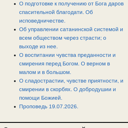
i
r
o
в
О подготовке к получению от Бога даров
n
a
o
и
спасительной благодати. Об
k
m
k
т
исповедничестве.
ь
Об управлении сатанинской системой и
всем обществом через страсти; о
выходе из нее.
О воспитании чувства преданности и
смирения перед Богом. О верном в
малом и в большом.
О сладострастии, чувстве приятности, и
смирении в скорбях. О добродушии и
помощи Божией.
Проповедь 19.07.2026.