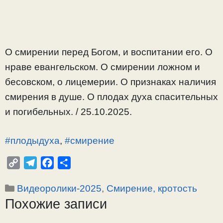
О смирении перед Богом, и воспитании его. О
нраве евангельском. О смирении ложном и
бесовском, о лицемерии. О признаках наличия
смирения в душе. О плодах духа спасительных
и погибельных. / 25.10.2025.
#плодыдуха
,
#смирение
C
T
F
О
o
e
a
т
Рубрики
Видеоролики-2025
,
Смирение, кротость
p
l
c
п
Похожие записи
y
e
e
р
L
g
b
а