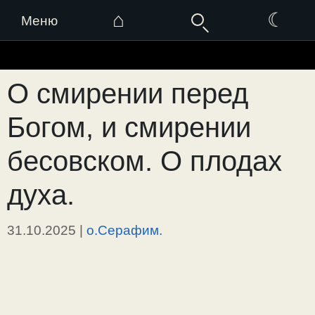
⌂
☾
Меню
Перейти
к
О смирении перед
содержимому
Богом, и смирении
бесовском. О плодах
духа.
31.10.2025
|
о.Серафим.