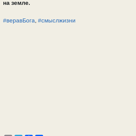
на земле.
#веравБога
,
#смыслжизни