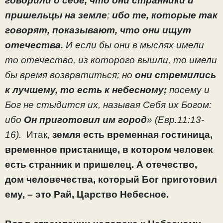
говорили о себе, что они странники и
пришельцы на земле
;
ибо те, которые так
говорят, показывают, что они ищут
отечества.
И если бы они в мыслях имели
то отечество, из которого вышли, то имели
бы время возвратиться; но
они стремились
к лучшему, то есть к небесному;
посему и
Бог не стыдится их, называя Себя их Богом:
ибо
Он приготовил им город
» (Евр.11:13-
16).
Итак,
земля есть временная гостиница,
временное пристанище, в котором человек
есть странник и пришелец. А отечество,
дом человечества, который Бог приготовил
ему, – это Рай, Царство Небесное.