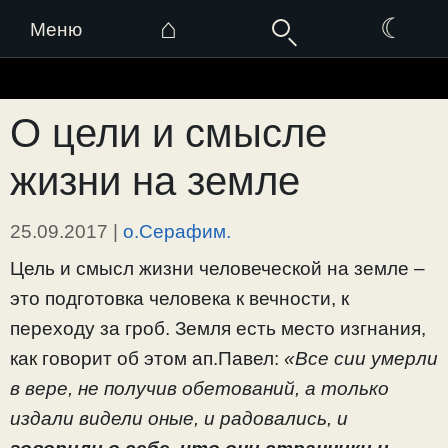
⌂
☾
Меню
Перейти
к
О цели и смысле
содержимому
жизни на земле
25.09.2017
|
о.Серафим.
Цель и смысл жизни человеческой на земле –
это подготовка человека к вечности, к
переходу за гроб. Земля есть место изгнания,
как говорит об этом ап.Павел:
«Все сии умерли
в вере, не получив обетований, а только
издали видели оные, и радовались, и