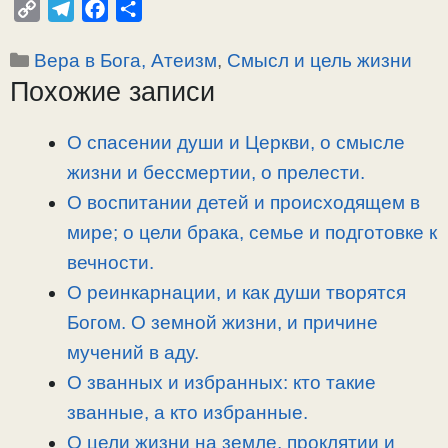
C
T
F
О
o
e
a
т
Рубрики
Вера в Бога, Атеизм
,
Смысл и цель жизни
p
l
c
п
Похожие записи
y
e
e
р
L
g
b
а
i
r
o
в
О спасении души и Церкви, о смысле
n
a
o
и
жизни и бессмертии, о прелести.
k
m
k
т
О воспитании детей и происходящем в
ь
мире; о цели брака, семье и подготовке к
вечности.
О реинкарнации, и как души творятся
Богом. О земной жизни, и причине
мучений в аду.
О званных и избранных: кто такие
званные, а кто избранные.
О цели жизни на земле, проклятии и