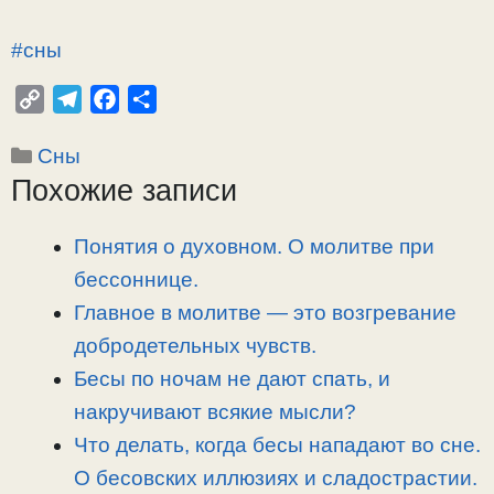
#сны
C
T
F
О
o
e
a
т
Рубрики
Сны
p
l
c
п
Похожие записи
y
e
e
р
L
g
b
а
i
r
o
в
Понятия о духовном. О молитве при
n
a
o
и
бессоннице.
k
m
k
т
Главное в молитве — это возгревание
ь
добродетельных чувств.
Бесы по ночам не дают спать, и
накручивают всякие мысли?
Что делать, когда бесы нападают во сне.
О бесовских иллюзиях и сладострастии.