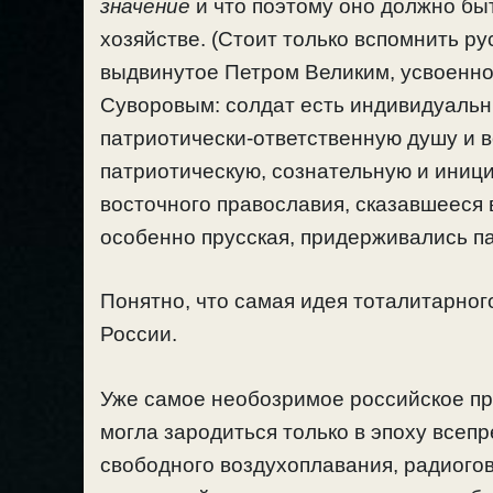
значение
и что поэтому оно должно быт
хозяйстве. (Стоит только вспомнить р
выдвинутое Петром Великим, усвоенно
Суворовым: солдат есть индивидуальны
патриотически-ответственную душу и 
патриотическую, сознательную и иниц
восточного православия, сказавшееся в
особенно прусская, придерживались п
Понятно, что самая идея тоталитарног
России.
Уже самое необозримое российское пр
могла зародиться только в эпоху всеп
свободного воздухоплавания, радиогов