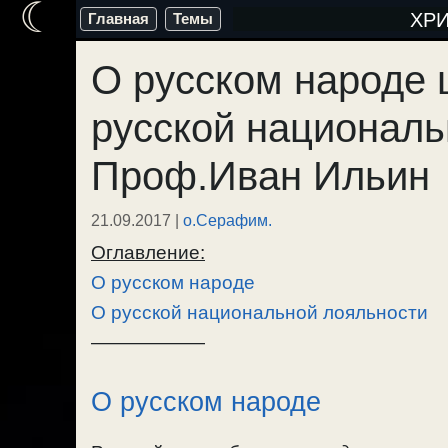
☾
Перейти
ХР
Главная
Темы
к
О русском народе 
содержимому
русской националь
Проф.Иван Ильин
21.09.2017
|
о.Серафим.
Оглавление:
О русском народе
О русской национальной лояльности
——————
О русском народе