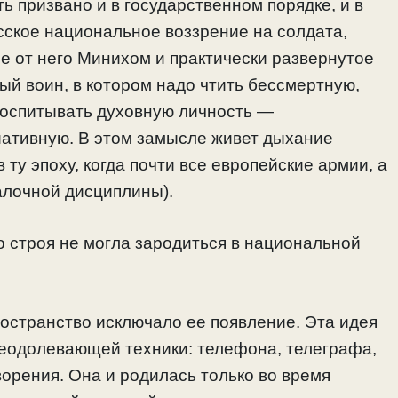
ь призвано и в государственном порядке, и в
усское национальное воззрение на солдата,
е от него Минихом и практически развернутое
й воин, в котором надо чтить бессмертную,
воспитывать духовную личность —
иативную. В этом замысле живет дыхание
 ту эпоху, когда почти все европейские армии, а
алочной дисциплины).
о строя не могла зародиться в национальной
остранство исключало ее появление. Эта идея
реодолевающей техники: телефона, телеграфа,
орения. Она и родилась только во время