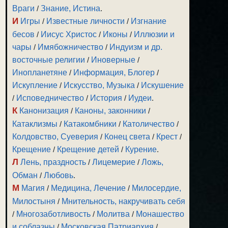
Враги
/
Знание, Истина
.
И
Игры
/
Известные личности
/
Изгнание
бесов
/
Иисус Христос
/
Иконы
/
Иллюзии и
чары
/
Имябожничество
/
Индуизм и др.
восточные религии
/
Иноверные
/
Инопланетяне
/
Информация, Блогер
/
Искупление
/
Искусство, Музыка
/
Искушение
/
Исповедничество
/
История
/
Иудеи
.
К
Канонизация
/
Каноны, законники
/
Катаклизмы
/
Катакомбники
/
Католичество
/
Колдовство, Суеверия
/
Конец света
/
Крест
/
Крещение
/
Крещение детей
/
Курение
.
Л
Лень, праздность
/
Лицемерие
/
Ложь,
Обман
/
Любовь
.
М
Магия
/
Медицина, Лечение
/
Милосердие,
Милостыня
/
Мнительность, накручивать себя
/
Многозаботливость
/
Молитва
/
Монашество
и соблазны
/
Московская Патриархия
/