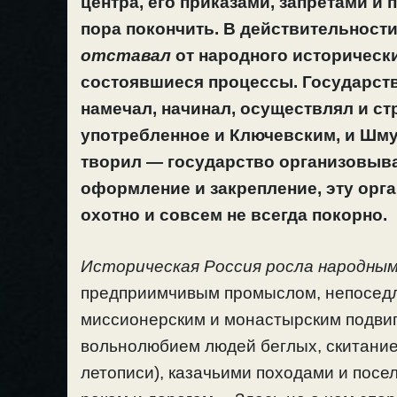
центра, его приказами, запретами и
пора покончить. В действительност
отставал
от народного историческ
состоявшиеся процессы. Государст
намечал, начинал, осуществлял и ст
употребленное и Ключевским, и Шм
творил — государство организовыва
оформление и закрепление, эту орга
охотно и совсем не всегда покорно.
Историческая Россия росла народным
предприимчивым промыслом, непоседли
миссионерским и монастырским подви
вольнолюбием людей беглых, скитание
летописи), казачьими походами и посе