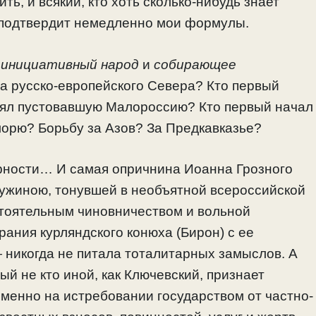
ть, и всякий, кто хоть сколько-нибудь знает
, подтвердит немедленно мои формулы.
 инициативный народ
и
собирающее
а русско-европейского Севера? Кто первый
елял пустовавшую Малороссию? Кто первый начал
морю? Борьбу за Азов? За Предкавказье?
арности… И самая опричнина Иоанна Грозного
ружиною, тонувшей в необъятной всероссийской
тоятельным чиновничеством и вольной
рания курляндского конюха (Бирон) с ее
—
никогда не питала тоталитарных замыслов. А
ый не кто иной, как Ключевский, признает
менно на истребовании государством от частно-