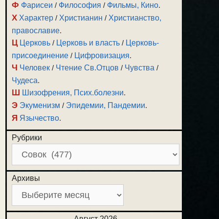
Ф
Фарисеи
/
Философия
/
Фильмы, Кино
.
Х
Характер
/
Христианин
/
Христианство,
православие
.
Ц
Церковь
/
Церковь и власть
/
Церковь-
присоединение
/
Цифровизация
.
Ч
Человек
/
Чтение Св.Отцов
/
Чувства
/
Чудеса
.
Ш
Шизофрения, Псих.болезни
.
Э
Экуменизм
/
Эпидемии, Пандемии
.
Я
Язычество
.
Рубрики
Архивы
Август 2026