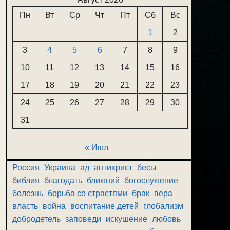
Пн
Вт
Ср
Чт
Пт
Сб
Вс
1
2
3
4
5
6
7
8
9
10
11
12
13
14
15
16
17
18
19
20
21
22
23
24
25
26
27
28
29
30
31
« Июл
Россия
Украина
ад
антихрист
бесы
библия
благодать
ближний
богослужение
болезнь
борьба со страстями
брак
вера
власть
война
воспитание детей
глобализм
добродетель
заповеди
искушение
любовь