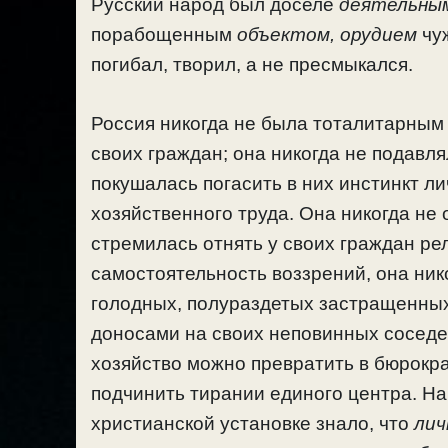
Русский народ был доселе
деятельны
порабощенным
объектом, орудием
чу
погибал, творил, а не пресмыкался.
Россия никогда не была тоталитарным 
своих граждан; она никогда не подавля
покушалась погасить в них инстинкт ли
хозяйственного труда. Она никогда не 
стремилась отнять у своих граждан ре
самостоятельность воззрений, она ник
голодных, полураздетых застращенны
доносами на своих неповинных соседей
хозяйство можно превратить в бюрокра
подчинить тирании единого центра. На
христианской установке знало, что
лич