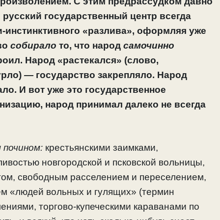
 произволением. С этим предрассудком давно
и русский государственный центр всегда
и-инстинктивного «разлива», оформляя уже
во
собирало
то, что народ
самочинно
роил. Народ «растекался» (слово,
урло)
—
государство закрепляло. Народ
ло. И вот уже это государственное
низацию, народ принимал далеко не всегда
 почином:
крестьянскими заимками,
востью новгородской и псковской вольницы,
гом, свободным расселением и переселением,
м «людей вольных и гулящих» (термин
лениями, торгово-купеческими караванами по