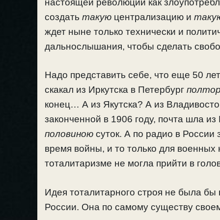
настоящей революции как злоупотребл
создать
такую
централизацию и
таку
ждет ныне только технически и полити
дальнослышания, чтобы сделать своб
Надо представить себе, что еще 50 ле
скакал из Иркутска в Петербург
полтор
конец… А из Якутска? А из Владивосто
законченной в 1906 году, почта шла и
половиною
суток. А по радио в России
время войны, и то только для военны
тоталитаризме не могла прийти в голо
Идея тоталитарного строя не была бы 
России. Она по самому существу своем