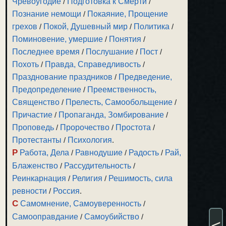
Чревоугодие
/
Подготовка к Смерти
/
Познание немощи
/
Покаяние, Прощение
грехов
/
Покой, Душевный мир
/
Политика
/
Поминовение, умершие
/
Понятия
/
Последнее время
/
Послушание
/
Пост
/
Похоть
/
Правда, Справедливость
/
Празднование праздников
/
Предведение,
Предопределение
/
Преемственность,
Священство
/
Прелесть, Самообольщение
/
Причастие
/
Пропаганда, Зомбирование
/
Проповедь
/
Пророчество
/
Простота
/
Протестанты
/
Психология
.
Р
Работа, Дела
/
Равнодушие
/
Радость
/
Рай,
Блаженство
/
Рассудительность
/
Реинкарнация
/
Религия
/
Решимость, сила
ревности
/
Россия
.
С
Самомнение, Самоуверенность
/
Самооправдание
/
Самоубийство
/
<