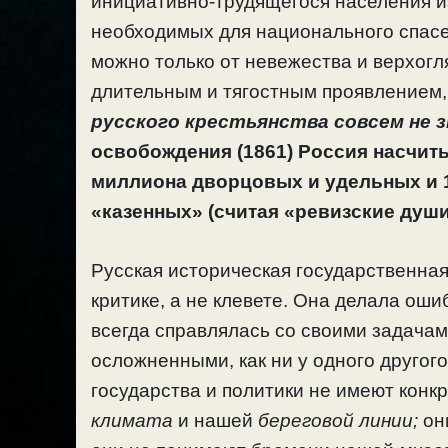
инициативно-трудящегося населения из
необходимых для национального спасе
можно только от невежества и верхогл
длительным и тягостным проявлением, 
русского крестьянства совсем не з
освобождения (1861) Россия насчиты
миллиона дворцовых и удельных и 1
«казенных» (считая «ревизские души
Русская историческая государственная 
критике, а не клевете. Она делала ошиб
всегда справлялась со своими задача
осложненными, как ни у одного другог
государства и политики не имеют конк
климата
и нашей
береговой линии;
он