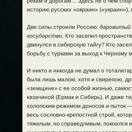
рекам и дорогам… Здесь не о чем спори
историю русских «окраин» («украин»)
Две силы строили Россию:
даровитый
государство.
Кто заселил пространств
двинулся в сибирскую тайгу? Кто зас
борьбу с турками за выход к Черному 
И никто и никогда не думал о тоталит
была лишь малою, хотя и свирепою, д
«земщине» с ее особой жизнью, самос
казачиной (Ермак и Сибирь). И даже ти
холопским режимом доносов и пыток
весь сословно-крепостной строй, котор
тяжелым, но справедливым, покоился и