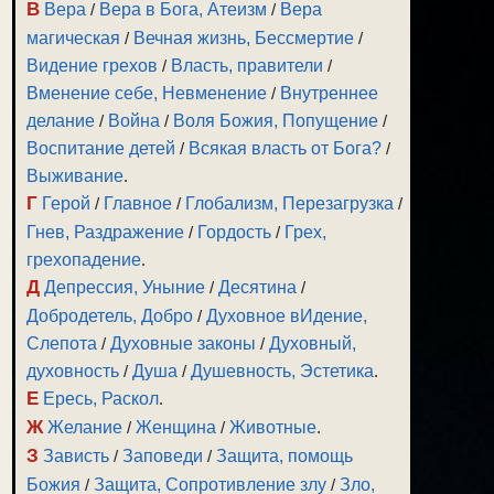
В
Вера
/
Вера в Бога, Атеизм
/
Вера
магическая
/
Вечная жизнь, Бессмертие
/
Видение грехов
/
Власть, правители
/
Вменение себе, Невменение
/
Внутреннее
делание
/
Война
/
Воля Божия, Попущение
/
Воспитание детей
/
Всякая власть от Бога?
/
Выживание
.
Г
Герой
/
Главное
/
Глобализм, Перезагрузка
/
Гнев, Раздражение
/
Гордость
/
Грех,
грехопадение
.
Д
Депрессия, Уныние
/
Десятина
/
Добродетель, Добро
/
Духовное вИдение,
Слепота
/
Духовные законы
/
Духовный,
духовность
/
Душа
/
Душевность, Эстетика
.
Е
Ересь, Раскол
.
Ж
Желание
/
Женщина
/
Животные
.
З
Зависть
/
Заповеди
/
Защита, помощь
Божия
/
Защита, Сопротивление злу
/
Зло,