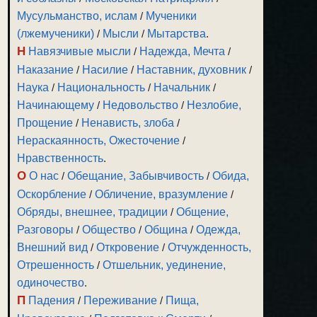
Мусульманство, ислам
/
Мученики
(лжемученики)
/
Мысли
/
Мытарства
.
Н
Навязчивые мысли
/
Надежда, Мечта
/
Наказание
/
Насилие
/
Наставник, духовник
/
Наука
/
Национальность
/
Начальник
/
Начинающему
/
Недовольство
/
Незлобие,
Прощение
/
Ненависть, злоба
/
Нераскаянность, Ожесточение
/
Нравственность
.
О
О нас
/
Обещание, Забывчивость
/
Обида,
Оскорбление
/
Обличение, вразумление
/
Обряды, внешнее, традиции
/
Общение,
Разговоры
/
Общество
/
Община
/
Одежда,
Внешний вид
/
Откровение
/
Отчужденность,
Отрешенность
/
Отшельник, уединение,
одиночество
.
П
Падения
/
Переживание
/
Пища,