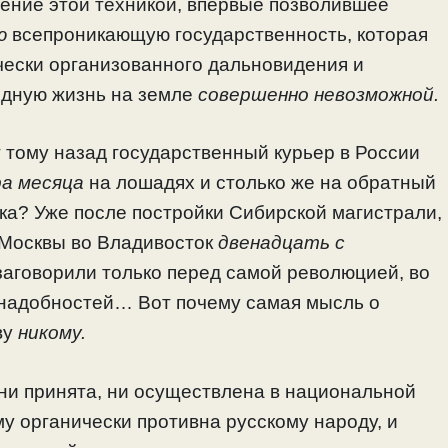
ение этой техникой, впервые позволившее
ю
всепроникающую государственность, которая
чески организованного дальновидения и
одную жизнь на земле
совершенно невозможной.
т тому назад государственный курьер в России
а месяца
на лошадях и столько же на обратный
ка? Уже после постройки Сибирской магистрали,
з Москвы во Владивосток
двенадцать с
 заговорили только перед самой революцией, во
х надобностей… Вот почему самая мысль о
ву
никому.
ни принята, ни осуществлена в национальной
у органически противна русскому народу, и