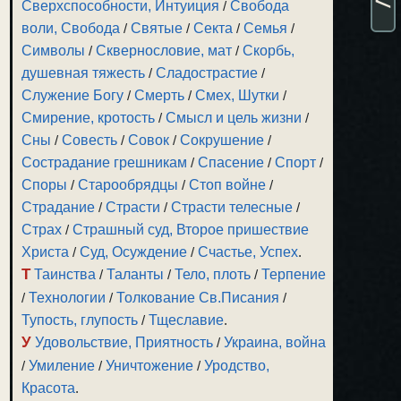
Сверхспособности, Интуиция
/
Свобода
воли, Свобода
/
Святые
/
Секта
/
Семья
/
Символы
/
Сквернословие, мат
/
Скорбь,
душевная тяжесть
/
Сладострастие
/
Служение Богу
/
Смерть
/
Смех, Шутки
/
Смирение, кротость
/
Смысл и цель жизни
/
Сны
/
Совесть
/
Совок
/
Сокрушение
/
Сострадание грешникам
/
Спасение
/
Спорт
/
Споры
/
Старообрядцы
/
Стоп войне
/
Страдание
/
Страсти
/
Страсти телесные
/
Страх
/
Страшный суд, Второе пришествие
Христа
/
Суд, Осуждение
/
Счастье, Успех
.
Т
Таинства
/
Таланты
/
Тело, плоть
/
Терпение
/
Технологии
/
Толкование Св.Писания
/
Тупость, глупость
/
Тщеславие
.
У
Удовольствие, Приятность
/
Украина, война
/
Умиление
/
Уничтожение
/
Уродство,
Красота
.