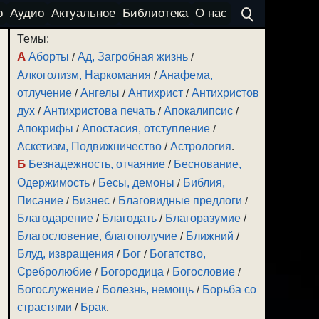
о
Аудио
Актуальное
Библиотека
О нас
Темы:
А
Аборты
/
Ад, Загробная жизнь
/
Алкоголизм, Наркомания
/
Анафема,
отлучение
/
Ангелы
/
Антихрист
/
Антихристов
дух
/
Антихристова печать
/
Апокалипсис
/
Апокрифы
/
Апостасия, отступление
/
Аскетизм, Подвижничество
/
Астрология
.
Б
Безнадежность, отчаяние
/
Беснование,
Одержимость
/
Бесы, демоны
/
Библия,
Писание
/
Бизнес
/
Благовидные предлоги
/
Благодарение
/
Благодать
/
Благоразумие
/
Благословение, благополучие
/
Ближний
/
Блуд, извращения
/
Бог
/
Богатство,
Сребролюбие
/
Богородица
/
Богословие
/
Богослужение
/
Болезнь, немощь
/
Борьба со
страстями
/
Брак
.