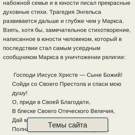
набожной семье и в юности писал прекрасные
духовные стихи. Трагедия Энгельса
развивается дальше и глубже чем у Маркса.
Взять, хотя бы, замечательное стихотворение,
написанное в юности человеком, который в
последствии стал самым усердным
сообщником Маркса в уничтожении религии:
Господи Иисусе Христе — Сыне Божий!
Сойди со Своего Престола и спаси мою
душу!
О, приди в Своей Благодати,
В блеске Своего Отеческого Величия,
Дай мне склониться пред Тобою.
Темы сайта
Полна любви и величия та радость,