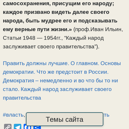
самосохранения, присущим его народу;
каждое призвано видеть далее своего
народа, быть мудрее его и подсказывать
ему верные пути жизни.»
(проф.Иван Ильин,
Статьи 1948 — 1954гг., “Каждый народ
заслуживает своего правительства”).
Править должны лучшие. О главном. Основы
демократии. Что же предстоит в России.
Демократия – немедленно и во что бы то ни
стало. Каждый народ заслуживает своего
правительства
#власть
,
#демократия
,
#советскаявласть
Темы сайта
C
T
F
О