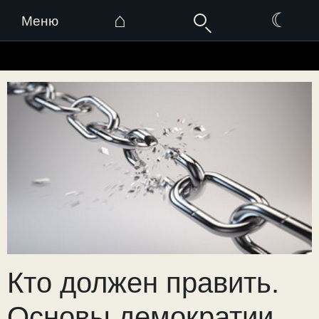
⌂
☾
Меню
Перейти
к
содержимому
Кто должен править.
Основы демократии.