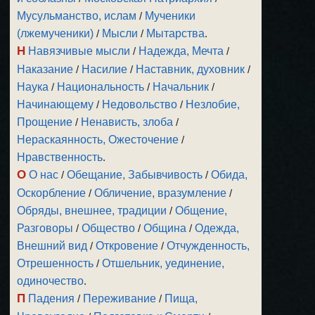
Мусульманство, ислам
/
Мученики
(лжемученики)
/
Мысли
/
Мытарства
.
Н
Навязчивые мысли
/
Надежда, Мечта
/
Наказание
/
Насилие
/
Наставник, духовник
/
Наука
/
Национальность
/
Начальник
/
Начинающему
/
Недовольство
/
Незлобие,
Прощение
/
Ненависть, злоба
/
Нераскаянность, Ожесточение
/
Нравственность
.
О
О нас
/
Обещание, Забывчивость
/
Обида,
Оскорбление
/
Обличение, вразумление
/
Обряды, внешнее, традиции
/
Общение,
Разговоры
/
Общество
/
Община
/
Одежда,
Внешний вид
/
Откровение
/
Отчужденность,
Отрешенность
/
Отшельник, уединение,
одиночество
.
П
Падения
/
Переживание
/
Пища,