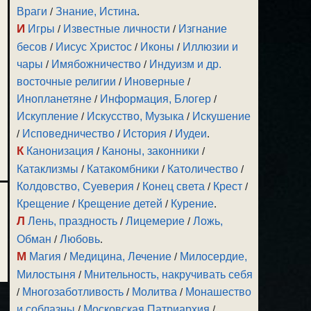
Враги
/
Знание, Истина
.
И
Игры
/
Известные личности
/
Изгнание
бесов
/
Иисус Христос
/
Иконы
/
Иллюзии и
чары
/
Имябожничество
/
Индуизм и др.
восточные религии
/
Иноверные
/
Инопланетяне
/
Информация, Блогер
/
Искупление
/
Искусство, Музыка
/
Искушение
/
Исповедничество
/
История
/
Иудеи
.
К
Канонизация
/
Каноны, законники
/
Катаклизмы
/
Катакомбники
/
Католичество
/
Колдовство, Суеверия
/
Конец света
/
Крест
/
Крещение
/
Крещение детей
/
Курение
.
Л
Лень, праздность
/
Лицемерие
/
Ложь,
Обман
/
Любовь
.
М
Магия
/
Медицина, Лечение
/
Милосердие,
Милостыня
/
Мнительность, накручивать себя
/
Многозаботливость
/
Молитва
/
Монашество
и соблазны
/
Московская Патриархия
/