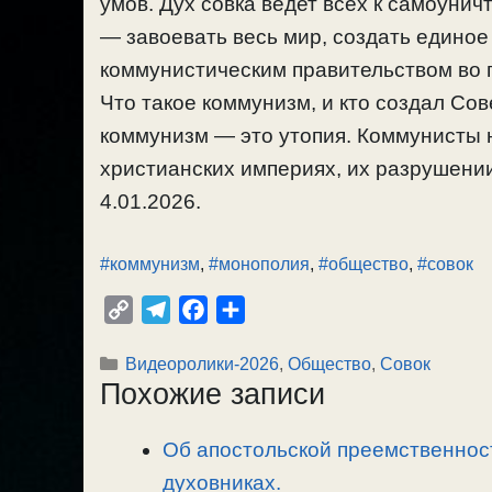
умов. Дух совка ведет всех к самоунич
— завоевать весь мир, создать единое
коммунистическим правительством во 
Что такое коммунизм, и кто создал Со
коммунизм — это утопия. Коммунисты 
христианских империях, их разрушении
4.01.2026.
#коммунизм
,
#монополия
,
#общество
,
#совок
C
T
F
О
o
e
a
т
Рубрики
Видеоролики-2026
,
Общество
,
Совок
p
l
c
п
Похожие записи
y
e
e
р
L
g
b
а
Об апостольской преемственност
i
r
o
в
n
духовниках.
a
o
и