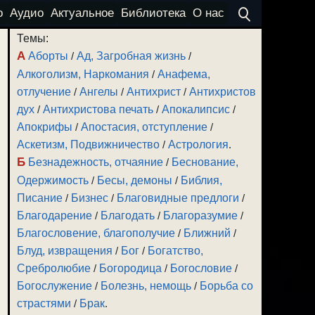
о
Аудио
Актуальное
Библиотека
О нас
Темы:
А
Аборты
/
Ад, Загробная жизнь
/
Алкоголизм, Наркомания
/
Анафема,
отлучение
/
Ангелы
/
Антихрист
/
Антихристов
дух
/
Антихристова печать
/
Апокалипсис
/
Апокрифы
/
Апостасия, отступление
/
Аскетизм, Подвижничество
/
Астрология
.
Б
Безнадежность, отчаяние
/
Беснование,
Одержимость
/
Бесы, демоны
/
Библия,
Писание
/
Бизнес
/
Благовидные предлоги
/
Благодарение
/
Благодать
/
Благоразумие
/
Благословение, благополучие
/
Ближний
/
Блуд, извращения
/
Бог
/
Богатство,
Сребролюбие
/
Богородица
/
Богословие
/
Богослужение
/
Болезнь, немощь
/
Борьба со
страстями
/
Брак
.