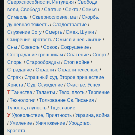
Сверхспособности, Интуиция
/
Свобода
воли, Свобода
/
Святые
/
Секта
/
Семья
/
Символы
/
Сквернословие, мат
/
Скорбь,
душевная тяжесть
/
Сладострастие
/
Служение Богу
/
Смерть
/
Смех, Шутки
/
Смирение, кротость
/
Смысл и цель жизни
/
Сны
/
Совесть
/
Совок
/
Сокрушение
/
Сострадание грешникам
/
Спасение
/
Спорт
/
Споры
/
Старообрядцы
/
Стоп войне
/
Страдание
/
Страсти
/
Страсти телесные
/
Страх
/
Страшный суд, Второе пришествие
Христа
/
Суд, Осуждение
/
Счастье, Успех
.
Т
Таинства
/
Таланты
/
Тело, плоть
/
Терпение
/
Технологии
/
Толкование Св.Писания
/
Тупость, глупость
/
Тщеславие
.
У
Удовольствие, Приятность
/
Украина, война
/
Умиление
/
Уничтожение
/
Уродство,
Красота
.