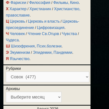
Ф
Фарисеи
/
Философия
/
Фильмы, Кино
.
Х
Характер
/
Христианин
/
Христианство,
православие
.
Ц
Церковь
/
Церковь и власть
/
Церковь-
присоединение
/
Цифровизация
.
Ч
Человек
/
Чтение Св.Отцов
/
Чувства
/
Чудеса
.
Ш
Шизофрения, Псих.болезни
.
Э
Экуменизм
/
Эпидемии, Пандемии
.
Я
Язычество
.
Рубрики
Архивы
Август 2026