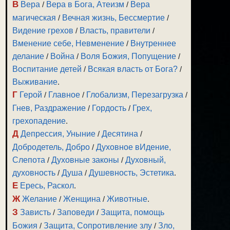
В
Вера
/
Вера в Бога, Атеизм
/
Вера
магическая
/
Вечная жизнь, Бессмертие
/
Видение грехов
/
Власть, правители
/
Вменение себе, Невменение
/
Внутреннее
делание
/
Война
/
Воля Божия, Попущение
/
Воспитание детей
/
Всякая власть от Бога?
/
Выживание
.
Г
Герой
/
Главное
/
Глобализм, Перезагрузка
/
Гнев, Раздражение
/
Гордость
/
Грех,
грехопадение
.
Д
Депрессия, Уныние
/
Десятина
/
Добродетель, Добро
/
Духовное вИдение,
Слепота
/
Духовные законы
/
Духовный,
духовность
/
Душа
/
Душевность, Эстетика
.
Е
Ересь, Раскол
.
Ж
Желание
/
Женщина
/
Животные
.
З
Зависть
/
Заповеди
/
Защита, помощь
Божия
/
Защита, Сопротивление злу
/
Зло,