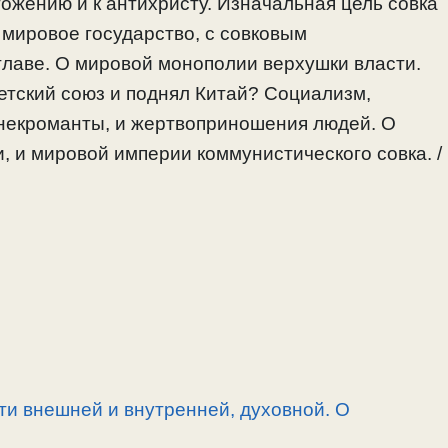
тожению и к антихристу. Изначальная цель совка
 мировое государство, с совковым
главе. О мировой монополии верхушки власти.
ветский союз и поднял Китай? Социализм,
некроманты, и жертвоприношения людей. О
, и мировой империи коммунистического совка. /
и внешней и внутренней, духовной. О