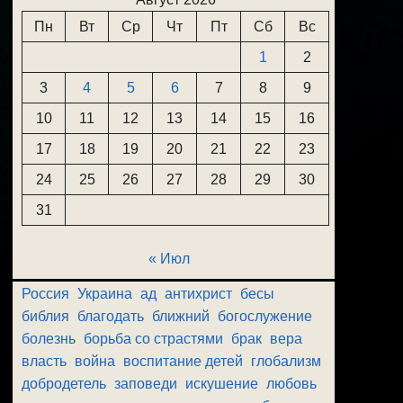
Пн
Вт
Ср
Чт
Пт
Сб
Вс
1
2
3
4
5
6
7
8
9
10
11
12
13
14
15
16
17
18
19
20
21
22
23
24
25
26
27
28
29
30
31
« Июл
Россия
Украина
ад
антихрист
бесы
библия
благодать
ближний
богослужение
болезнь
борьба со страстями
брак
вера
власть
война
воспитание детей
глобализм
добродетель
заповеди
искушение
любовь