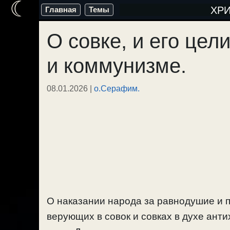
☾
Перейти
ХР
Главная
Темы
к
О совке, и его це
содержимому
и коммунизме.
08.01.2026
|
о.Серафим.
О наказании народа за равнодушие и п
верующих в совок и совках в духе ант