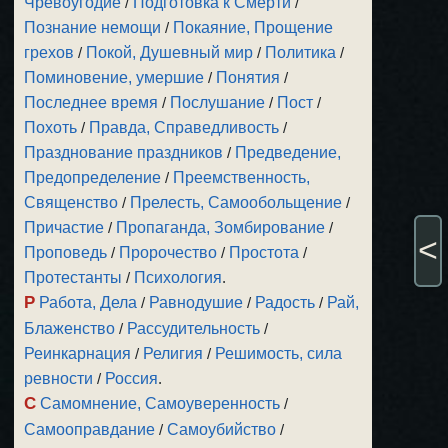
Чревоугодие
/
Подготовка к Смерти
/
Познание немощи
/
Покаяние, Прощение
грехов
/
Покой, Душевный мир
/
Политика
/
Поминовение, умершие
/
Понятия
/
Последнее время
/
Послушание
/
Пост
/
Похоть
/
Правда, Справедливость
/
Празднование праздников
/
Предведение,
Предопределение
/
Преемственность,
Священство
/
Прелесть, Самообольщение
/
Причастие
/
Пропаганда, Зомбирование
/
<
Проповедь
/
Пророчество
/
Простота
/
Протестанты
/
Психология
.
Р
Работа, Дела
/
Равнодушие
/
Радость
/
Рай,
Блаженство
/
Рассудительность
/
Реинкарнация
/
Религия
/
Решимость, сила
ревности
/
Россия
.
С
Самомнение, Самоуверенность
/
Самооправдание
/
Самоубийство
/