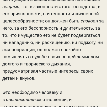
вещами,
т.е. в законности этого господства, в
его признанности, почтенности и жизненной
целесообразности; он должен быть
спокоен
за
него, за его бесспорность и длительность, за
то, что имущество его не будет подвергаться
ни нападению, ни расхищению, ни под­жогу, ни
экспроприации; он должен спокойно
помышлять о судьбе своих вещей замыслом
долгого и творческого ды­хания,
предусматривая частные интересы своих
детей и внуков.
Это необходимо человеку и
в
инстинктивном
отноше­нии, и
в
духовном
измерении; и притом в силу того,