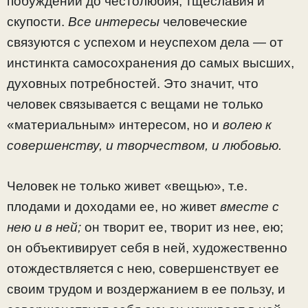
побуждений до честолюбия, тщесла­вия и
скупости.
Все интересы
человеческие
связуются с ус­пехом и неуспехом дела — от
инстинкта самосохранения до самых высших,
духовных потребностей. Это значит, что
человек связывается с вещами не только
«матери­альным» интересом, но и
волею к
совершенству, и твор­чеством, и любовью.
Человек не только живет «вещью», т.е.
плодами и до­ходами ее, но живет
вместе с
нею и в ней;
он творит ее, творит из нее, ею;
он объективирует себя в ней, художест­венно
отождествляется с нею, совершенствует ее
своим трудом и воздержанием в ее пользу, и