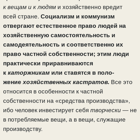
к вещам и к людям
и хозяйственно вредит
всей стране.
Социализм и комму­низм
отвергают естественное право людей на
хозяйствен­ную самостоятельность и
самодеятельность и соответствен­но их
право частной собственности; этим люди
практичес­ки приравниваются
к
каторжникам
или ставятся в поло­
жение
хозяйственных кастратов.
Все это
относится в осо­бенности к частной
собственности на «средства производ­ства»,
ибо человек инвестирует себя
творчески —
не
в по­требляемые вещи, а в вещи, служащие
производству.