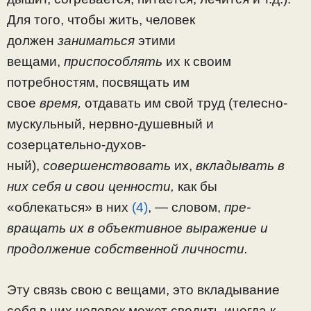
Для того, чтобы жить, человек
должен
заниматься
этими
вещами,
приспособлять
их к своим
потребностям, посвящать им
свое
время,
отдавать им свой труд (телесно-
мускульный, нервно-душевный и
созерцательно-духов­
ный),
совершенствовать
их,
вкладывать в
них себя и свои ценности,
как бы
«облекаться» в них
(4)
, — словом,
пре­
вращать их в объективное выражение и
продолжение собст­венной личности.
Эту связь свою с вещами, это вкладывание
себя в них человек может сводить иногда к