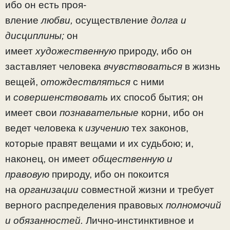
ибо он есть проя­
вление
любви,
осуществление
долга и
дисциплины;
он
имеет
художественную
природу, ибо он
заставляет человека
вчувствоваться
в жизнь
вещей,
отождествляться
с ними
и
совершенствовать
их способ бытия; он
имеет свои
познава­тельные
корни, ибо он
ведет человека к
изучению
тех законов,
которые правят вещами и их судьбою; и,
наконец, он имеет
общественную и
правовую
природу, ибо он поко­ится
на
организации
совместной жизни и требует
верного распределения правовых
полномочий
и обязанностей.
Лич­но-инстинктивное и