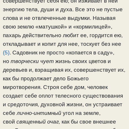
совершенствует себя ею; он изживает в ней
энергию тела, души и духа. Все это не пустые
слова и не отвлеченные выдумки. Называя
свою землю «матушкой» и «кормилицей»,
пахарь действительно любит ее, гордится ею,
откладывает и копит для нее, тоску­ет без нее
(5)
. Садовник не просто «копается в саду»,
но
твор­чески чует
жизнь своих цветов и
деревьев и, взращивая их, совершенствует их,
как бы продолжает дело Божьего
миротворения. Строя себе дом, человек
создает себе оплот телесного существования
и средоточия, духовной жизни, он устраивает
себе
лично-интимный
угол на земле,
свой
священный очаг,
как бы свое внешнее