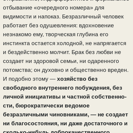
отбыва­ние «очередного номера» для
видимости и напоказ. Без­различный человек
работает без одушевления: вдохнове­ние
незнакомо ему, творческая глубина его
инстинкта ос­тается холодной, не напрягается
и бездейственно молчит. Брак без любви не
создает ни здоровой семьи, ни одарен­ного
потомства; он духовно и общественно вреден.
И подо­бно этому —
хозяйство без
свободного внутреннего по­буждения, без
личной инициативы и частной собственно­
сти, бюрократически ведомое
безразличными чиновника­ми, — не создает
ни благосостояния, ни даже достаточного и
сколько-нибудь доброкачественного