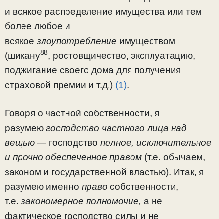
и всякое распределение имущества или тем
более лю­бое и
всякое
злоупотребление
имуществом
88
(шикану
, рос­товщичество, эксплуатацию,
поджигание своего дома для получения
страховой премии и т.д.)
(1)
.
Говоря о частной собственности, я
разумею
господство частного лица над
вещью —
господство
полное, исключи­тельное
и прочно обеспеченное правом
(т.е. обычаем,
законом и государственной властью). Итак, я
разумею именно
право
собственности,
т.е.
закономерное полномо­чие,
а не
фактическое господство силы и не