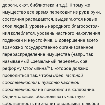
дороги, скот, библиотеки и т.д.). К тому же
имущество все время переходит из рук в руки,
состояния распадаются, выдви­гаются новые
слои людей, уровень народного благосостоя­
ния колеблется, уровень частного накопления
подвижен и неустойчив. В довершение всего
возможно государствен­но организованное
перераспределение имущества (напр., так
называемый «земельный передел», срв.
87
реформу Сто­лыпина
), которое должно
проводиться так, чтобы
идея частной
собственности и чувство частной
собствен­ности
не приходили в колебание.
Одним словом, обосно­вывать частную
собственность не значит оправдывать лю­бое