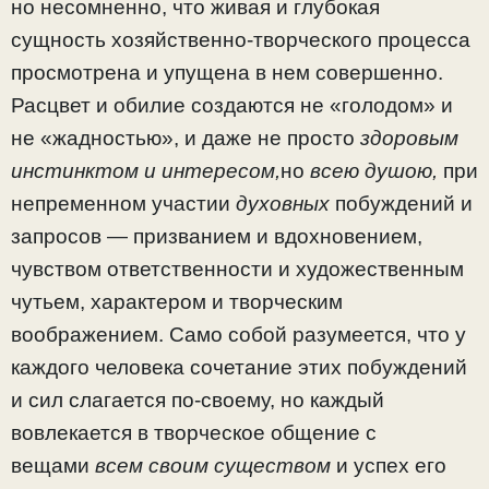
но несомненно, что живая и глубокая
сущность хозяйственно-творческого про­цесса
просмотрена и упущена в нем совершенно.
Расцвет и обилие создаются не «голодом» и
не «жадностью», и да­же не просто
здоровым
инстинктом и интересом,
но
всею душою,
при
непременном участии
духовных
побуждений и
запросов — призванием и вдохновением,
чувством ответ­ственности и художественным
чутьем, характером и твор­ческим
воображением. Само собой разумеется, что у
каж­дого человека сочетание этих побуждений
и сил слагается по-своему, но каждый
вовлекается в творческое общение с
вещами
всем своим существом
и успех его