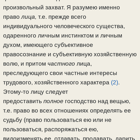
произвольный захват. Я разумею именно
право
лица,
т.е. прежде всего
индивидуального человеческого существа,
одаренного лич­ным инстинктом и личным
духом, имеющего субъективное
правосознание и субъективную хозяйственную
волю, и при­том
частного
лица,
преследующего свои частные интересы
трудового, хозяйственного характера
(2)
.
Этому-то лицу следует
предоставить
полное
господство над вещью,
т.е. право во всех отношениях определять ее
судьбу (право пользоваться ею или не
пользоваться, распоряжаться ею,
видоизменять ее, отдавать, продавать, дарить,