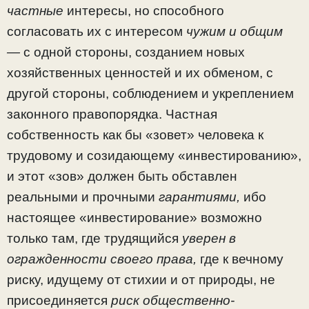
частные
интересы, но способного
согласовать их с интересом
чужим и общим
—
с одной стороны, созданием новых
хозяйственных ценностей и их обменом, с
другой стороны, соблюдением и укреплени­ем
законного правопорядка. Частная
собственность как бы «зовет» человека к
трудовому и созидающему «инвести­рованию»,
и этот «зов» должен быть обставлен
реальными и прочными
гарантиями,
ибо
настоящее «инвестирование» возможно
только там, где трудящийся
уверен в
огражденности своего права,
где к вечному
риску, идущему от сти­хии и от природы, не
присоединяется
риск общественно-