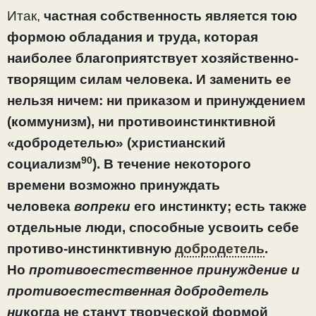
Итак,
частная собственность является тою
формою об­ладания и труда, которая
наиболее благоприятствует хозяйственно-
творящим силам человека. И заменить ее
нельзя ничем: ни приказом и принуждением
(коммунизм), ни противоинстинктивной
«добродетелью» (христиан­ский
90
социализм
). В течение некоторого
времени воз­можно принуждать
человека
вопреки
его инстинкту; есть также
отдельные люди, способные усвоить себе
противо-инстинктивную
добродетель
.
Но
противоестественное принуждение и
противоестественная добродетель
ни
когда не станут творческой формой