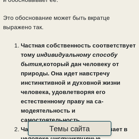
Это обоснование может быть вкратце
выражено так.
Частная собственность соответствует
тому
индиви­дуальному способу
бытия,
который дан человеку от
приро­ды. Она идет навстречу
инстинктивной и духовной жизни
человека, удовлетворяя его
естественному праву на са­
модеятельность и
самостоятельность.
Темы сайта
Частная собственность вызывает в
человеке
ин­стинктивные