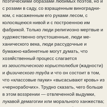
поэтическими образами любимых поэтов, но и
с розами в саду, со взращенным виноградни­
ком, с насаженным его руками лесом, с
колосящеюся нивой и с построенною им
фабрикой. Только люди рели­гиозно мертвые и
художественно опустошенные, люди ме­
ханического века, люди рассудочные и
бумажно-кабинет­ные могут думать, что
хозяйственный процесс слагается
из
эгоистического корыстолюбия
(жадности)
и
физическо­го труда
и что он состоит в том,
что «классовые пауки» «вы­сасывают кровь» из
«чернорабочих». Трудно сказать, чего больше
в этом воззрении — отвлеченной выдумки,
лукавой демагогии или морального ханжества;