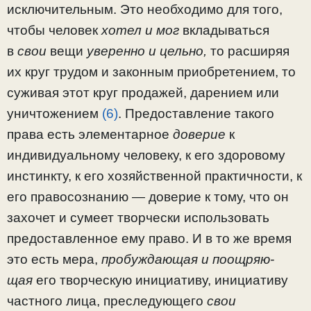
исключительным. Это необходимо для того,
чтобы человек
хотел и мог
вкладываться
в
свои
вещи
уверенно и цельно,
то расширяя
их круг трудом и законным при­обретением, то
суживая этот круг продажей, дарением или
уничтожением
(6)
. Предоставление такого
права есть элементарное
доверие
к
индивидуальному человеку, к его здоровому
инстинкту, к его хозяйственной практичности, к
его правосознанию — доверие к тому, что он
захочет и сумеет творчески использовать
предоставленное ему право. И в то же время
это есть мера,
пробуждающая и поощряю­
щая
его творческую инициативу, инициативу
частного лица, преследующего
свои