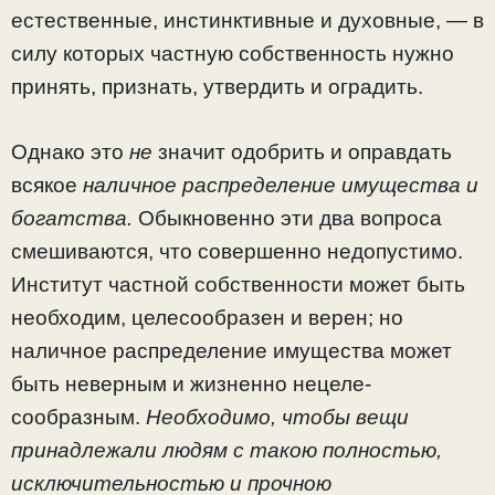
естественные, инстинк­тивные и духовные, — в
силу которых частную собствен­ность нужно
принять, признать, утвердить и оградить.
Однако это
не
значит одобрить и оправдать
всякое
на­личное распределение имущества и
богатства.
Обыкновен­но эти два вопроса
смешиваются, что совершенно недо­пустимо.
Институт частной собственности может быть
не­обходим, целесообразен и верен; но
наличное распределе­ние имущества может
быть неверным и жизненно нецеле­
сообразным.
Необходимо, чтобы вещи
принадлежали лю­дям с такою полностью,
исключительностью и прочною