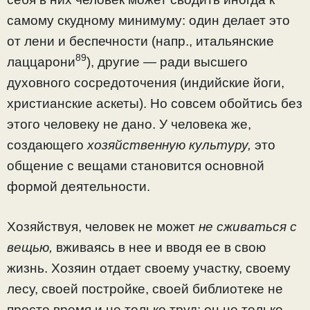
самому скудному мини­муму: один делает это
от лени и беспечности (напр., италь­янские
89
лаццарони
), другие — ради высшего
духовного сосредоточения (индийские йоги,
христианские аскеты). Но совсем обойтись без
этого человеку не дано. У человека же,
создающего
хозяйственную культуру,
это
общение с вещами становится основной
формой деятельности.
Хозяйствуя, человек не может
не сживаться с
вещью,
вживаясь в нее и вводя ее в свою
жизнь. Хозяин отдает своему участку, своему
лесу, своей постройке, своей биб­лиотеке не
просто время и не только труд; он не только