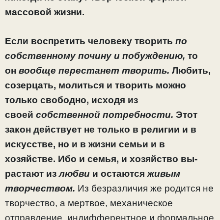
массовой жизни.
Если воспретить человеку творить
по
собственному по­чину и побуждению,
то
он
вообще перестанет творить.
Лю­бить,
созерцать, молиться и творить можно
только сво­бодно, исходя из
своей
собственной потребности.
Этот
закон действует не только в религии и в
искусстве, но и в жизни семьи и в
хозяйстве. Ибо и семья, и хозяйство вы­
растают из
любви
и остаются
живым
творчеством.
Из без­различия же родится не
творчество, а мертвое, механиче­ское
отправление, индифферентное и формальное