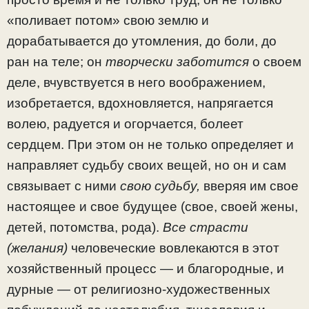
«поливает потом» свою землю и
дорабатывается до утом­ления, до боли, до
ран на теле; он
творчески заботится
о своем
деле, вчувствуется в него воображением,
изобре­тается, вдохновляется, напрягается
волею, радуется и огорчается, болеет
сердцем. При этом он не только опре­деляет и
направляет судьбу своих вещей, но он и сам
свя­зывает с ними
свою судьбу,
вверяя им свое
настоящее и свое будущее (свое, своей жены,
детей, потомства, рода).
Все страсти
(желания)
человеческие вовлекаются в этот
хозяйствен­ный процесс — и благородные, и
дурные — от религиоз­но-художественных