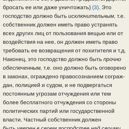
бросать ее или даже уничтожать)
(3)
. Это
господство должно быть
ис­ключительным,
т.е.
собственник должен иметь право уст­ранять
всех других лиц от пользования вещью или от
воздействия на нее, он должен иметь право
требовать ее возвращения от похитителя и т.д.
Наконец, это господство должно быть
прочно
обеспеченным,
т.е. оно должно быть оговорено
в законах, ограждено правосознанием сограж­
дан, полицией и судом, и не подвергаться
постоянным уг­розам отчуждения или тем
более бесплатного отчуждения со стороны
политических партий или государственной
вла­сти. Частный собственник должен
быть
уверен в своем господстве над своими