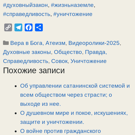
#духовныйзакон
,
#жизньназемле
,
#справедливость
,
#уничтожение
C
T
F
О
o
e
a
т
Рубрики
Вера в Бога, Атеизм
,
Видеоролики-2025
,
p
l
c
п
y
e
e
р
Духовные законы
,
Общество
,
Правда,
L
g
b
а
Справедливость
,
Совок
,
Уничтожение
i
r
o
в
Похожие записи
n
a
o
и
k
m
k
т
Об управлении сатанинской системой и
ь
всем обществом через страсти; о
выходе из нее.
О душевном мире и покое, искушениях,
защите и уничтожении.
О войне против гражданского