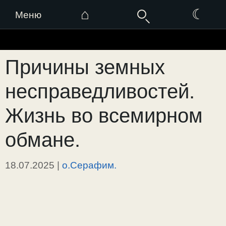
⌂
☾
Меню
Перейти
к
Причины земных
содержимому
несправедливостей.
Жизнь во всемирном
обмане.
18.07.2025
|
о.Серафим.