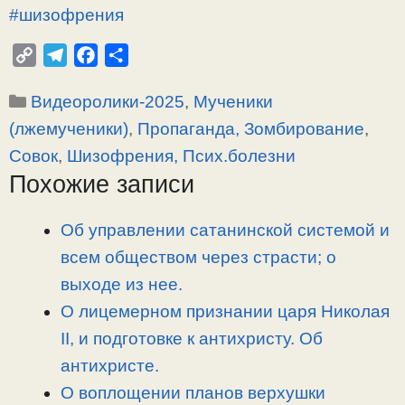
#шизофрения
C
T
F
О
o
e
a
т
Рубрики
Видеоролики-2025
,
Мученики
p
l
c
п
y
e
e
р
(лжемученики)
,
Пропаганда, Зомбирование
,
L
g
b
а
Совок
,
Шизофрения, Псих.болезни
i
r
o
в
Похожие записи
n
a
o
и
k
m
k
т
Об управлении сатанинской системой и
ь
всем обществом через страсти; о
выходе из нее.
О лицемерном признании царя Николая
II, и подготовке к антихристу. Об
антихристе.
О воплощении планов верхушки