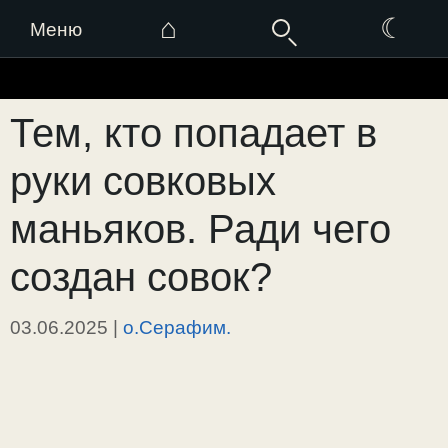
⌂
☾
Меню
Перейти
к
Тем, кто попадает в
содержимому
руки совковых
маньяков. Ради чего
создан совок?
03.06.2025
|
о.Серафим.