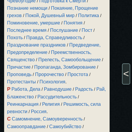
Чревоугодие
/
Подготовка к Смерти
/
Познание немощи
/
Покаяние, Прощение
грехов
/
Покой, Душевный мир
/
Политика
/
Поминовение, умершие
/
Понятия
/
Последнее время
/
Послушание
/
Пост
/
Похоть
/
Правда, Справедливость
/
Празднование праздников
/
Предведение,
Предопределение
/
Преемственность,
Священство
/
Прелесть, Самообольщение
/
Причастие
/
Пропаганда, Зомбирование
/
<
Проповедь
/
Пророчество
/
Простота
/
Протестанты
/
Психология
.
Р
Работа, Дела
/
Равнодушие
/
Радость
/
Рай,
Блаженство
/
Рассудительность
/
Реинкарнация
/
Религия
/
Решимость, сила
ревности
/
Россия
.
С
Самомнение, Самоуверенность
/
Самооправдание
/
Самоубийство
/