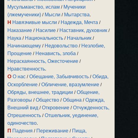
Мусульманство, ислам
/
Мученики
(лжемученики)
/
Мысли
/
Мытарства
.
Н
Навязчивые мысли
/
Надежда, Мечта
/
Наказание
/
Насилие
/
Наставник, духовник
/
Наука
/
Национальность
/
Начальник
/
Начинающему
/
Недовольство
/
Незлобие,
Прощение
/
Ненависть, злоба
/
Нераскаянность, Ожесточение
/
Нравственность
.
О
О нас
/
Обещание, Забывчивость
/
Обида,
Оскорбление
/
Обличение, вразумление
/
Обряды, внешнее, традиции
/
Общение,
Разговоры
/
Общество
/
Община
/
Одежда,
Внешний вид
/
Откровение
/
Отчужденность,
Отрешенность
/
Отшельник, уединение,
одиночество
.
П
Падения
/
Переживание
/
Пища,