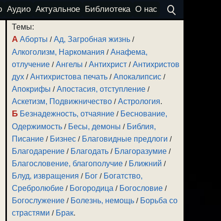
о
Аудио
Актуальное
Библиотека
О нас
Темы:
А
Аборты
/
Ад, Загробная жизнь
/
Алкоголизм, Наркомания
/
Анафема,
отлучение
/
Ангелы
/
Антихрист
/
Антихристов
дух
/
Антихристова печать
/
Апокалипсис
/
Апокрифы
/
Апостасия, отступление
/
Аскетизм, Подвижничество
/
Астрология
.
Б
Безнадежность, отчаяние
/
Беснование,
Одержимость
/
Бесы, демоны
/
Библия,
Писание
/
Бизнес
/
Благовидные предлоги
/
Благодарение
/
Благодать
/
Благоразумие
/
Благословение, благополучие
/
Ближний
/
Блуд, извращения
/
Бог
/
Богатство,
Сребролюбие
/
Богородица
/
Богословие
/
Богослужение
/
Болезнь, немощь
/
Борьба со
страстями
/
Брак
.