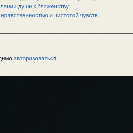
лении души к блаженству.
 нравственностью и чистотой чувств.
одимо
авторизоваться
.