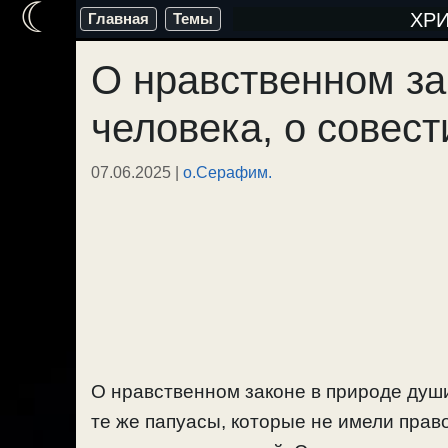
☾
Перейти
ХР
Главная
Темы
к
О нравственном за
содержимому
человека, о совест
07.06.2025
|
о.Серафим.
О нравственном законе в природе души 
те же папуасы, которые не имели прав