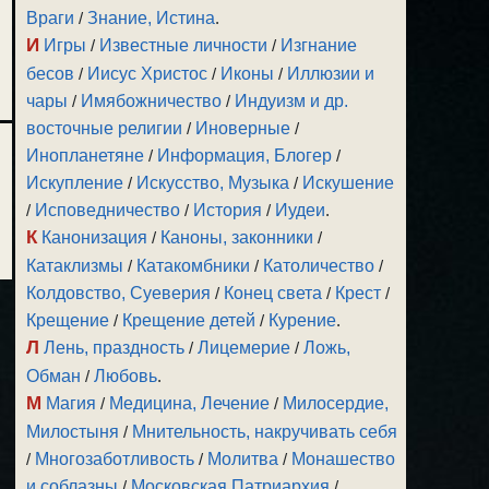
Враги
/
Знание, Истина
.
И
Игры
/
Известные личности
/
Изгнание
бесов
/
Иисус Христос
/
Иконы
/
Иллюзии и
чары
/
Имябожничество
/
Индуизм и др.
восточные религии
/
Иноверные
/
Инопланетяне
/
Информация, Блогер
/
Искупление
/
Искусство, Музыка
/
Искушение
/
Исповедничество
/
История
/
Иудеи
.
К
Канонизация
/
Каноны, законники
/
Катаклизмы
/
Катакомбники
/
Католичество
/
Колдовство, Суеверия
/
Конец света
/
Крест
/
Крещение
/
Крещение детей
/
Курение
.
Л
Лень, праздность
/
Лицемерие
/
Ложь,
Обман
/
Любовь
.
М
Магия
/
Медицина, Лечение
/
Милосердие,
Милостыня
/
Мнительность, накручивать себя
/
Многозаботливость
/
Молитва
/
Монашество
и соблазны
/
Московская Патриархия
/