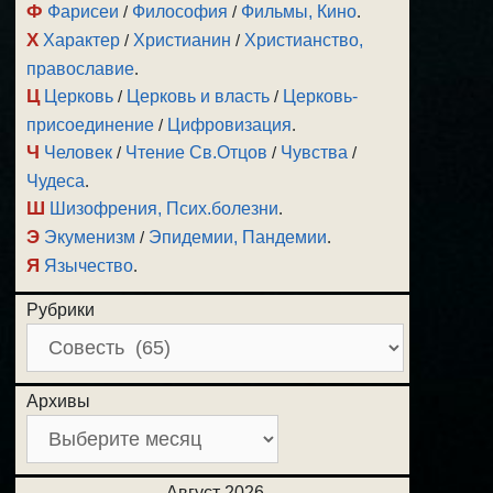
Ф
Фарисеи
/
Философия
/
Фильмы, Кино
.
Х
Характер
/
Христианин
/
Христианство,
православие
.
Ц
Церковь
/
Церковь и власть
/
Церковь-
присоединение
/
Цифровизация
.
Ч
Человек
/
Чтение Св.Отцов
/
Чувства
/
Чудеса
.
Ш
Шизофрения, Псих.болезни
.
Э
Экуменизм
/
Эпидемии, Пандемии
.
Я
Язычество
.
Рубрики
Архивы
Август 2026