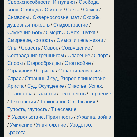
Сверхспособности, Интуиция
/
Свобода
воли, Свобода
/
Святые
/
Секта
/
Семья
/
Символы
/
Сквернословие, мат
/
Скорбь,
душевная тяжесть
/
Сладострастие
/
Служение Богу
/
Смерть
/
Смех, Шутки
/
Смирение, кротость
/
Смысл и цель жизни
/
Сны
/
Совесть
/
Совок
/
Сокрушение
/
Сострадание грешникам
/
Спасение
/
Спорт
/
Споры
/
Старообрядцы
/
Стоп войне
/
Страдание
/
Страсти
/
Страсти телесные
/
Страх
/
Страшный суд, Второе пришествие
Христа
/
Суд, Осуждение
/
Счастье, Успех
.
Т
Таинства
/
Таланты
/
Тело, плоть
/
Терпение
/
Технологии
/
Толкование Св.Писания
/
Тупость, глупость
/
Тщеславие
.
У
Удовольствие, Приятность
/
Украина, война
/
Умиление
/
Уничтожение
/
Уродство,
Красота
.