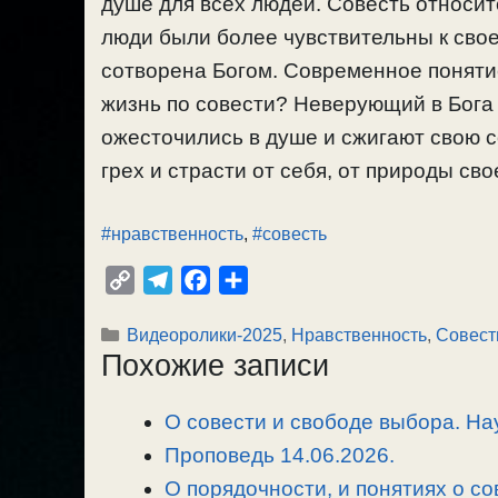
душе для всех людей. Совесть относит
люди были более чувствительны к сво
сотворена Богом. Современное поняти
жизнь по совести? Неверующий в Бога
ожесточились в душе и сжигают свою с
грех и страсти от себя, от природы сво
#нравственность
,
#совесть
C
T
F
О
o
e
a
т
Рубрики
Видеоролики-2025
,
Нравственность
,
Совест
p
l
c
п
Похожие записи
y
e
e
р
L
g
b
а
О совести и свободе выбора. Нау
i
r
o
в
n
Проповедь 14.06.2026.
a
o
и
k
m
k
т
О порядочности, и понятиях о со