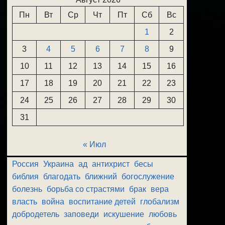
Пн
Вт
Ср
Чт
Пт
Сб
Вс
1
2
3
4
5
6
7
8
9
10
11
12
13
14
15
16
17
18
19
20
21
22
23
24
25
26
27
28
29
30
31
« Июл
Россия
Украина
ад
антихрист
бесы
библия
благодать
ближний
богослужение
болезнь
борьба со страстями
брак
вера
власть
война
воспитание детей
глобализм
добродетель
заповеди
искушение
любовь