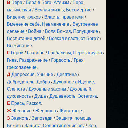
В
Вера
/
Вера в Бога, Атеизм
/
Вера
магическая
/
Вечная жизнь, Бессмертие
/
Видение грехов
/
Власть, правители
/
Вменение себе, Невменение
/
Внутреннее
делание
/
Война
/
Воля Божия, Попущение
/
Воспитание детей
/
Всякая власть от Бога?
/
Выживание
.
Г
Герой
/
Главное
/
Глобализм, Перезагрузка
/
Гнев, Раздражение
/
Гордость
/
Грех,
грехопадение
.
Д
Депрессия, Уныние
/
Десятина
/
Добродетель, Добро
/
Духовное вИдение,
Слепота
/
Духовные законы
/
Духовный,
духовность
/
Душа
/
Душевность, Эстетика
.
Е
Ересь, Раскол
.
Ж
Желание
/
Женщина
/
Животные
.
З
Зависть
/
Заповеди
/
Защита, помощь
Божия
/
Защита, Сопротивление злу
/
Зло,