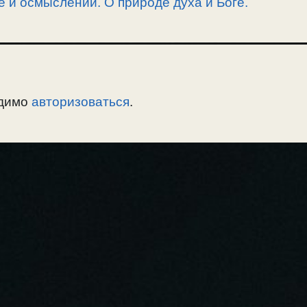
е и осмыслении. О природе духа и Боге.
одимо
авторизоваться
.