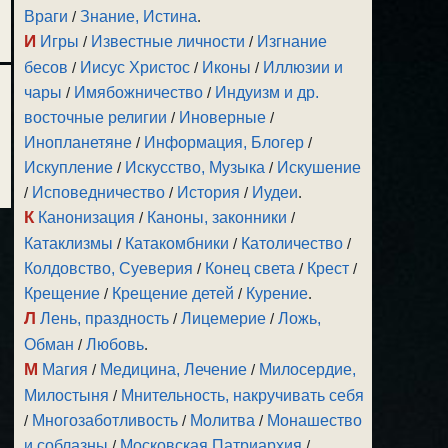
Враги
/
Знание, Истина
.
И
Игры
/
Известные личности
/
Изгнание
бесов
/
Иисус Христос
/
Иконы
/
Иллюзии и
чары
/
Имябожничество
/
Индуизм и др.
восточные религии
/
Иноверные
/
Инопланетяне
/
Информация, Блогер
/
Искупление
/
Искусство, Музыка
/
Искушение
/
Исповедничество
/
История
/
Иудеи
.
К
Канонизация
/
Каноны, законники
/
Катаклизмы
/
Катакомбники
/
Католичество
/
Колдовство, Суеверия
/
Конец света
/
Крест
/
Крещение
/
Крещение детей
/
Курение
.
Л
Лень, праздность
/
Лицемерие
/
Ложь,
Обман
/
Любовь
.
М
Магия
/
Медицина, Лечение
/
Милосердие,
Милостыня
/
Мнительность, накручивать себя
/
Многозаботливость
/
Молитва
/
Монашество
и соблазны
/
Московская Патриархия
/