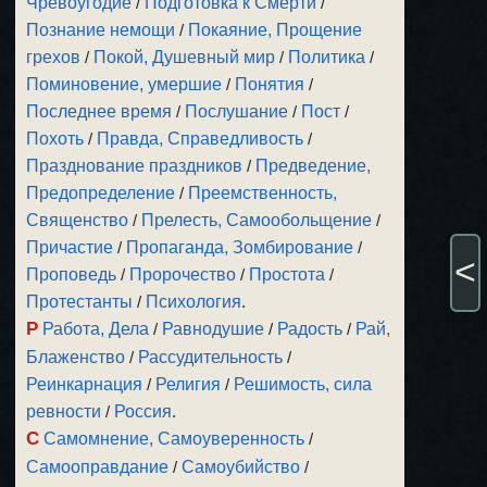
Чревоугодие
/
Подготовка к Смерти
/
Познание немощи
/
Покаяние, Прощение
грехов
/
Покой, Душевный мир
/
Политика
/
Поминовение, умершие
/
Понятия
/
Последнее время
/
Послушание
/
Пост
/
Похоть
/
Правда, Справедливость
/
Празднование праздников
/
Предведение,
Предопределение
/
Преемственность,
Священство
/
Прелесть, Самообольщение
/
Причастие
/
Пропаганда, Зомбирование
/
<
Проповедь
/
Пророчество
/
Простота
/
Протестанты
/
Психология
.
Р
Работа, Дела
/
Равнодушие
/
Радость
/
Рай,
Блаженство
/
Рассудительность
/
Реинкарнация
/
Религия
/
Решимость, сила
ревности
/
Россия
.
С
Самомнение, Самоуверенность
/
Самооправдание
/
Самоубийство
/