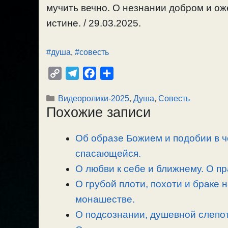
мучить вечно. О незнании добром и ож
истине. / 29.03.2025.
#душа
,
#совесть
C
T
F
О
o
e
a
т
Рубрики
Видеоролики-2025
,
Душа
,
Совесть
p
l
c
п
Похожие записи
y
e
e
р
L
g
b
а
Об образе Божием и подобии в 
i
r
o
в
n
спасающейся.
a
o
и
k
m
k
т
О любви к себе и ближнему. О п
ь
О грубой плоти, похоти и браке н
монашестве.
О подсознании, душевной слепот