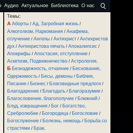
о
Аудио
Актуальное
Библиотека
О нас
Темы:
А
Аборты
/
Ад, Загробная жизнь
/
Алкоголизм, Наркомания
/
Анафема,
отлучение
/
Ангелы
/
Антихрист
/
Антихристов
дух
/
Антихристова печать
/
Апокалипсис
/
Апокрифы
/
Апостасия, отступление
/
Аскетизм, Подвижничество
/
Астрология
.
Б
Безнадежность, отчаяние
/
Беснование,
Одержимость
/
Бесы, демоны
/
Библия,
Писание
/
Бизнес
/
Благовидные предлоги
/
Благодарение
/
Благодать
/
Благоразумие
/
Благословение, благополучие
/
Ближний
/
Блуд, извращения
/
Бог
/
Богатство,
Сребролюбие
/
Богородица
/
Богословие
/
Богослужение
/
Болезнь, немощь
/
Борьба со
страстями
/
Брак
.