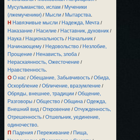
Мусульманство, ислам
/
Мученики
(лжемученики)
/
Мысли
/
Мытарства
.
Н
Навязчивые мысли
/
Надежда, Мечта
/
Наказание
/
Насилие
/
Наставник, духовник
/
Наука
/
Национальность
/
Начальник
/
Начинающему
/
Недовольство
/
Незлобие,
Прощение
/
Ненависть, злоба
/
Нераскаянность, Ожесточение
/
Нравственность
.
О
О нас
/
Обещание, Забывчивость
/
Обида,
Оскорбление
/
Обличение, вразумление
/
Обряды, внешнее, традиции
/
Общение,
Разговоры
/
Общество
/
Община
/
Одежда,
Внешний вид
/
Откровение
/
Отчужденность,
Отрешенность
/
Отшельник, уединение,
одиночество
.
П
Падения
/
Переживание
/
Пища,