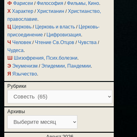
Ф
Фарисеи
/
Философия
/
Фильмы, Кино
.
Х
Характер
/
Христианин
/
Христианство,
православие
.
Ц
Церковь
/
Церковь и власть
/
Церковь-
присоединение
/
Цифровизация
.
Ч
Человек
/
Чтение Св.Отцов
/
Чувства
/
Чудеса
.
Ш
Шизофрения, Псих.болезни
.
Э
Экуменизм
/
Эпидемии, Пандемии
.
Я
Язычество
.
Рубрики
Архивы
Август 2026