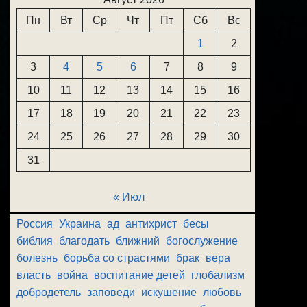
Пн
Вт
Ср
Чт
Пт
Сб
Вс
1
2
3
4
5
6
7
8
9
10
11
12
13
14
15
16
17
18
19
20
21
22
23
24
25
26
27
28
29
30
31
« Июл
Россия
Украина
ад
антихрист
бесы
библия
благодать
ближний
богослужение
болезнь
борьба со страстями
брак
вера
власть
война
воспитание детей
глобализм
добродетель
заповеди
искушение
любовь