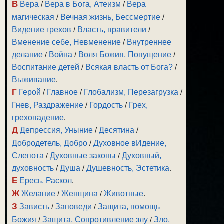
В
Вера
/
Вера в Бога, Атеизм
/
Вера
магическая
/
Вечная жизнь, Бессмертие
/
Видение грехов
/
Власть, правители
/
Вменение себе, Невменение
/
Внутреннее
делание
/
Война
/
Воля Божия, Попущение
/
Воспитание детей
/
Всякая власть от Бога?
/
Выживание
.
Г
Герой
/
Главное
/
Глобализм, Перезагрузка
/
Гнев, Раздражение
/
Гордость
/
Грех,
грехопадение
.
Д
Депрессия, Уныние
/
Десятина
/
Добродетель, Добро
/
Духовное вИдение,
Слепота
/
Духовные законы
/
Духовный,
духовность
/
Душа
/
Душевность, Эстетика
.
Е
Ересь, Раскол
.
Ж
Желание
/
Женщина
/
Животные
.
З
Зависть
/
Заповеди
/
Защита, помощь
Божия
/
Защита, Сопротивление злу
/
Зло,