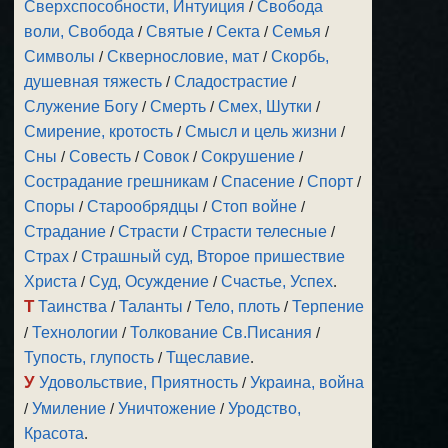
Сверхспособности, Интуиция
/
Свобода
воли, Свобода
/
Святые
/
Секта
/
Семья
/
Символы
/
Сквернословие, мат
/
Скорбь,
душевная тяжесть
/
Сладострастие
/
Служение Богу
/
Смерть
/
Смех, Шутки
/
Смирение, кротость
/
Смысл и цель жизни
/
Сны
/
Совесть
/
Совок
/
Сокрушение
/
Сострадание грешникам
/
Спасение
/
Спорт
/
Споры
/
Старообрядцы
/
Стоп войне
/
Страдание
/
Страсти
/
Страсти телесные
/
Страх
/
Страшный суд, Второе пришествие
Христа
/
Суд, Осуждение
/
Счастье, Успех
.
Т
Таинства
/
Таланты
/
Тело, плоть
/
Терпение
/
Технологии
/
Толкование Св.Писания
/
Тупость, глупость
/
Тщеславие
.
У
Удовольствие, Приятность
/
Украина, война
/
Умиление
/
Уничтожение
/
Уродство,
Красота
.