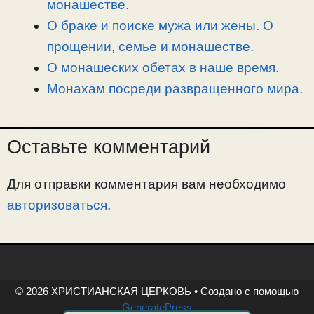
монашестве.
О браке и поиске мужа или жены. О
прощении, семье и монашестве.
О монашеских обетах в наше время.
Монахам посреди развращенного мира.
Оставьте комментарий
Для отправки комментария вам необходимо
авторизоваться
.
© 2026 ХРИСТИАНСКАЯ ЦЕРКОВЬ
• Создано с помощью
GeneratePress