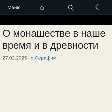
⌂
☾
Меню
Перейти
к
О монашестве в наше
содержимому
время и в древности
27.02.2025
|
о.Серафим.