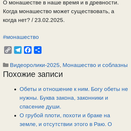
О монашестве в наше время и в древности.
Когда монашество может существовать, а
когда нет? / 23.02.2025.
#монашество
C
T
F
О
o
e
a
т
Рубрики
Видеоролики-2025
,
Монашество и соблазны
p
l
c
п
Похожие записи
y
e
e
р
L
g
b
а
i
r
o
в
Обеты и отношение к ним. Богу обеты не
n
a
o
и
нужны. Буква закона, законники и
k
m
k
т
спасение души.
ь
О грубой плоти, похоти и браке на
земле, и отсутствии этого в Раю. О