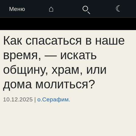
⌂
☾
Меню
Перейти
к
Как спасаться в наше
содержимому
время, — искать
общину, храм, или
дома молиться?
10.12.2025
|
о.Серафим.