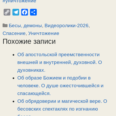
#уничтожение
C
T
F
О
o
e
a
т
Рубрики
Бесы, демоны
,
Видеоролики-2026
,
p
l
c
п
y
e
e
р
Спасение
,
Уничтожение
L
g
b
а
Похожие записи
i
r
o
в
n
a
o
и
Об апостольской преемственности
k
m
k
т
внешней и внутренней, духовной. О
ь
духовниках.
Об образе Божием и подобии в
человеке. О душе ожесточившейся и
спасающейся.
Об обрядоверии и магической вере. О
бесовских спектаклях по изгнанию