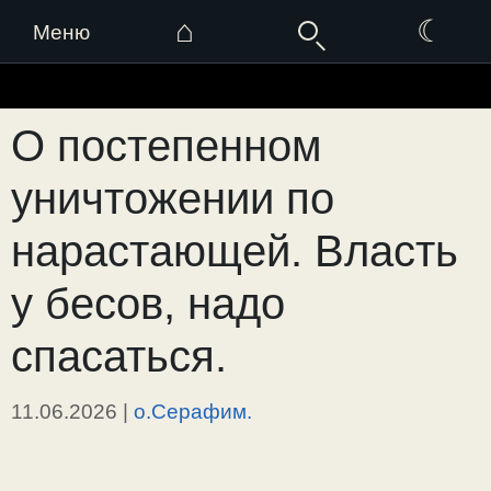
⌂
☾
Меню
Перейти
к
О постепенном
содержимому
уничтожении по
нарастающей. Власть
у бесов, надо
спасаться.
11.06.2026
|
о.Серафим.