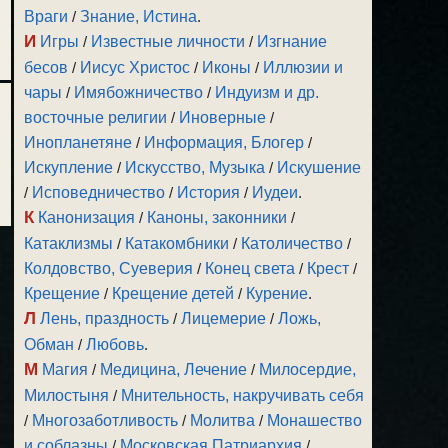
Враги
/
Знание, Истина
.
И
Игры
/
Известные личности
/
Изгнание
бесов
/
Иисус Христос
/
Иконы
/
Иллюзии и
чары
/
Имябожничество
/
Индуизм и др.
восточные религии
/
Иноверные
/
Инопланетяне
/
Информация, Блогер
/
Искупление
/
Искусство, Музыка
/
Искушение
/
Исповедничество
/
История
/
Иудеи
.
К
Канонизация
/
Каноны, законники
/
Катаклизмы
/
Катакомбники
/
Католичество
/
Колдовство, Суеверия
/
Конец света
/
Крест
/
Крещение
/
Крещение детей
/
Курение
.
Л
Лень, праздность
/
Лицемерие
/
Ложь,
Обман
/
Любовь
.
М
Магия
/
Медицина, Лечение
/
Милосердие,
Милостыня
/
Мнительность, накручивать себя
/
Многозаботливость
/
Молитва
/
Монашество
и соблазны
/
Московская Патриархия
/