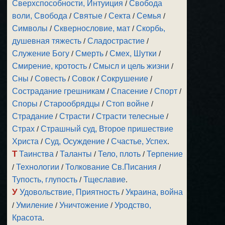
Сверхспособности, Интуиция
/
Свобода
воли, Свобода
/
Святые
/
Секта
/
Семья
/
Символы
/
Сквернословие, мат
/
Скорбь,
душевная тяжесть
/
Сладострастие
/
Служение Богу
/
Смерть
/
Смех, Шутки
/
Смирение, кротость
/
Смысл и цель жизни
/
Сны
/
Совесть
/
Совок
/
Сокрушение
/
Сострадание грешникам
/
Спасение
/
Спорт
/
Споры
/
Старообрядцы
/
Стоп войне
/
Страдание
/
Страсти
/
Страсти телесные
/
Страх
/
Страшный суд, Второе пришествие
Христа
/
Суд, Осуждение
/
Счастье, Успех
.
Т
Таинства
/
Таланты
/
Тело, плоть
/
Терпение
/
Технологии
/
Толкование Св.Писания
/
Тупость, глупость
/
Тщеславие
.
У
Удовольствие, Приятность
/
Украина, война
/
Умиление
/
Уничтожение
/
Уродство,
Красота
.