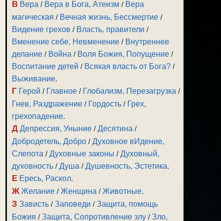
В
Вера
/
Вера в Бога, Атеизм
/
Вера
магическая
/
Вечная жизнь, Бессмертие
/
Видение грехов
/
Власть, правители
/
Вменение себе, Невменение
/
Внутреннее
делание
/
Война
/
Воля Божия, Попущение
/
Воспитание детей
/
Всякая власть от Бога?
/
Выживание
.
Г
Герой
/
Главное
/
Глобализм, Перезагрузка
/
Гнев, Раздражение
/
Гордость
/
Грех,
грехопадение
.
Д
Депрессия, Уныние
/
Десятина
/
Добродетель, Добро
/
Духовное вИдение,
Слепота
/
Духовные законы
/
Духовный,
духовность
/
Душа
/
Душевность, Эстетика
.
Е
Ересь, Раскол
.
Ж
Желание
/
Женщина
/
Животные
.
З
Зависть
/
Заповеди
/
Защита, помощь
Божия
/
Защита, Сопротивление злу
/
Зло,