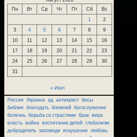
Пн
Вт
Ср
Чт
Пт
Сб
Вс
1
2
3
4
5
6
7
8
9
10
11
12
13
14
15
16
17
18
19
20
21
22
23
24
25
26
27
28
29
30
31
« Июл
Россия
Украина
ад
антихрист
бесы
библия
благодать
ближний
богослужение
болезнь
борьба со страстями
брак
вера
власть
война
воспитание детей
глобализм
добродетель
заповеди
искушение
любовь