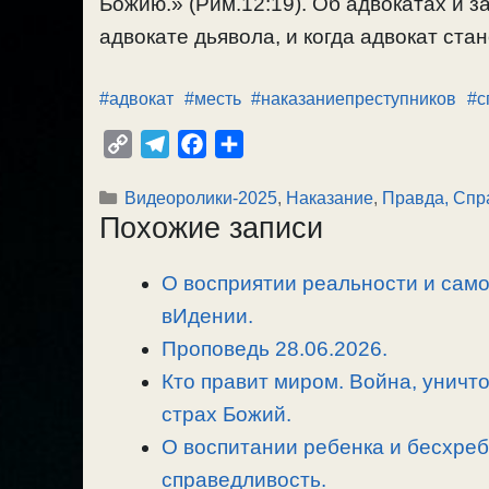
Божию.» (Рим.12:19). Об адвокатах и з
адвокате дьявола, и когда адвокат ста
#адвокат
#месть
#наказаниепреступников
#с
C
T
F
О
o
e
a
т
Рубрики
Видеоролики-2025
,
Наказание
,
Правда, Спр
p
l
c
п
Похожие записи
y
e
e
р
L
g
b
а
О восприятии реальности и сам
i
r
o
в
n
вИдении.
a
o
и
k
m
k
т
Проповедь 28.06.2026.
ь
Кто правит миром. Война, уничт
страх Божий.
О воспитании ребенка и бесхреб
справедливость.