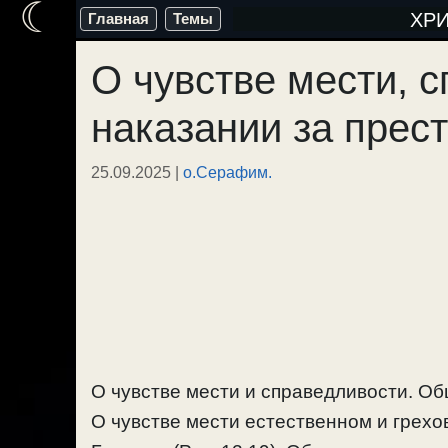
☾
Перейти
ХР
Главная
Темы
к
О чувстве мести, 
содержимому
наказании за прес
25.09.2025
|
о.Серафим.
О чувстве мести и справедливости. Об
О чувстве мести естественном и грехов