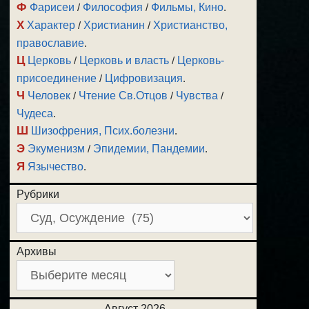
Ф
Фарисеи
/
Философия
/
Фильмы, Кино
.
Х
Характер
/
Христианин
/
Христианство,
православие
.
Ц
Церковь
/
Церковь и власть
/
Церковь-
присоединение
/
Цифровизация
.
Ч
Человек
/
Чтение Св.Отцов
/
Чувства
/
Чудеса
.
Ш
Шизофрения, Псих.болезни
.
Э
Экуменизм
/
Эпидемии, Пандемии
.
Я
Язычество
.
Рубрики
Архивы
Август 2026