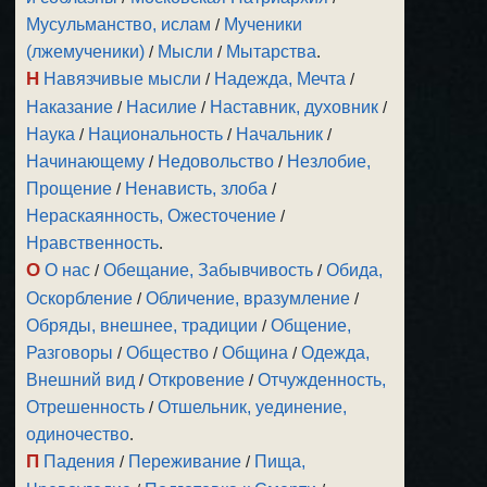
Мусульманство, ислам
/
Мученики
(лжемученики)
/
Мысли
/
Мытарства
.
Н
Навязчивые мысли
/
Надежда, Мечта
/
Наказание
/
Насилие
/
Наставник, духовник
/
Наука
/
Национальность
/
Начальник
/
Начинающему
/
Недовольство
/
Незлобие,
Прощение
/
Ненависть, злоба
/
Нераскаянность, Ожесточение
/
Нравственность
.
О
О нас
/
Обещание, Забывчивость
/
Обида,
Оскорбление
/
Обличение, вразумление
/
Обряды, внешнее, традиции
/
Общение,
Разговоры
/
Общество
/
Община
/
Одежда,
Внешний вид
/
Откровение
/
Отчужденность,
Отрешенность
/
Отшельник, уединение,
одиночество
.
П
Падения
/
Переживание
/
Пища,