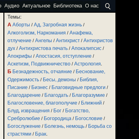
о
Аудио
Актуальное
Библиотека
О нас
Темы:
А
Аборты
/
Ад, Загробная жизнь
/
Алкоголизм, Наркомания
/
Анафема,
отлучение
/
Ангелы
/
Антихрист
/
Антихристов
дух
/
Антихристова печать
/
Апокалипсис
/
Апокрифы
/
Апостасия, отступление
/
Аскетизм, Подвижничество
/
Астрология
.
Б
Безнадежность, отчаяние
/
Беснование,
Одержимость
/
Бесы, демоны
/
Библия,
Писание
/
Бизнес
/
Благовидные предлоги
/
Благодарение
/
Благодать
/
Благоразумие
/
Благословение, благополучие
/
Ближний
/
Блуд, извращения
/
Бог
/
Богатство,
Сребролюбие
/
Богородица
/
Богословие
/
Богослужение
/
Болезнь, немощь
/
Борьба со
страстями
/
Брак
.