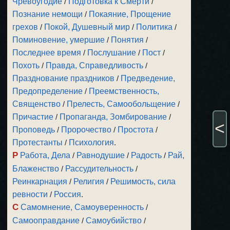
Чревоугодие
/
Подготовка к Смерти
/
Познание немощи
/
Покаяние, Прощение
грехов
/
Покой, Душевный мир
/
Политика
/
Поминовение, умершие
/
Понятия
/
Последнее время
/
Послушание
/
Пост
/
Похоть
/
Правда, Справедливость
/
Празднование праздников
/
Предведение,
Предопределение
/
Преемственность,
Священство
/
Прелесть, Самообольщение
/
Причастие
/
Пропаганда, Зомбирование
/
<
Проповедь
/
Пророчество
/
Простота
/
Протестанты
/
Психология
.
Р
Работа, Дела
/
Равнодушие
/
Радость
/
Рай,
Блаженство
/
Рассудительность
/
Реинкарнация
/
Религия
/
Решимость, сила
ревности
/
Россия
.
С
Самомнение, Самоуверенность
/
Самооправдание
/
Самоубийство
/