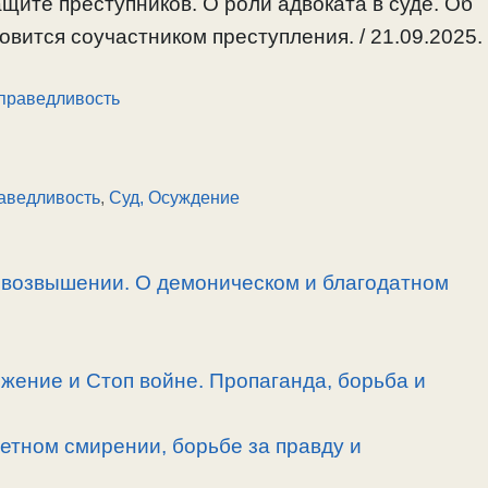
ащите преступников. О роли адвоката в суде. Об
новится соучастником преступления. / 21.09.2025.
праведливость
аведливость
,
Суд, Осуждение
овозвышении. О демоническом и благодатном
ожение и Стоп войне. Пропаганда, борьба и
етном смирении, борьбе за правду и