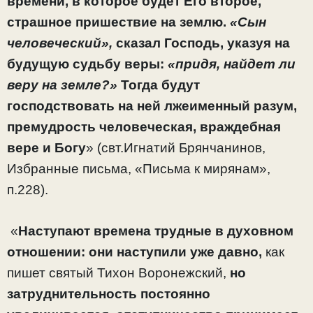
времени, в которое будет Его второе,
страшное пришествие на землю.
«Сын
человеческий»,
сказал Господь, указуя на
будущую судьбу веры:
«придя, найдет ли
веру на земле?»
Тогда будут
господствовать на ней лжеименный разум,
премудрость человеческая, враждебная
вере и Богу
» (свт.Игнатий Брянчанинов,
Избранные письма, «Письма к мирянам»,
п.228).
«
Наступают времена трудные в духовном
отношении: они наступили уже давно,
как
пишет святый Тихон Воронежский,
но
затруднительность постоянно