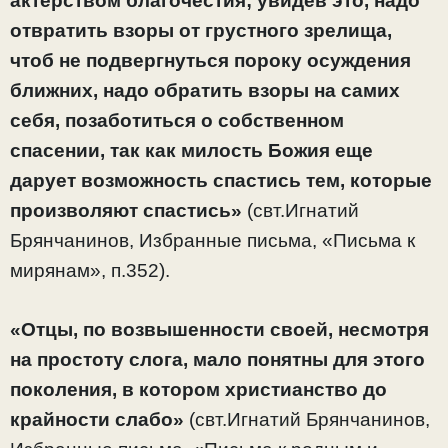
актерством благочестия; увидев это, надо
отвратить взоры от грустного зрелища,
чтоб не подвергнуться пороку осуждения
ближних, надо обратить взоры на самих
себя, позаботиться о собствен­ном
спасении, так как милость Божия еще
дарует возможность спастись тем, которые
произволяют спастись»
(свт.Игнатий
Брянчанинов, Избранные письма, «Письма к
мирянам», п.352).
«Отцы, по возвышенности своей, несмотря
на простоту слога, мало понятны для этого
поколения, в котором христианство до
крайности слабо»
(свт.Игнатий Брянчанинов,