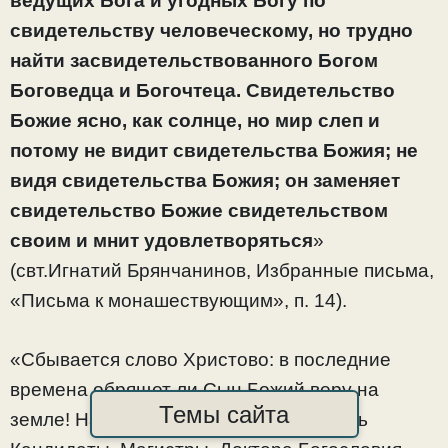
ведущих Бога и угодных Богу по
свидетельству человеческому, но трудно
найти засвидетельствованного Богом
Боговедца и Богочтеца. Свидетельство
Божие ясно, как солнце, но мир слеп и
потому не видит свидетельства Божия; не
видя свидетельства Божия; он заменяет
свидетельство Божие свидетельством
своим и мнит удовлетворяться
»
(свт.Игнатий Брянчанинов, Избранные письма,
«Письма к монашествующим», п. 14).
«Сбывается слово Христово: в последние
времена обрящет ли Сын Божий веру на
Темы сайта
земле! Науки есть, Академии есть, есть