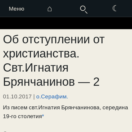
⌂
☾
Меню
Перейти
к
Об отступлении от
содержимому
христианства.
Свт.Игнатия
Брянчанинов — 2
01.10.2017
|
о.Серафим.
Из писем свт.Игнатия Брянчанинова, середина
19-го столетия
*