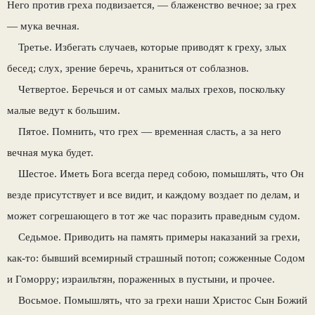
Него против греха подвизается, — блаженство вечное; за грех
— мука вечная.
Третье. Избегать случаев, которые приводят к греху, злых
бесед; слух, зрение беречь, храниться от соблазнов.
Четвертое. Беречься и от самых малых грехов, поскольку
малые ведут к большим.
Пятое. Помнить, что грех — временная сласть, а за него
вечная мука будет.
Шестое. Иметь Бога всегда перед собою, помышлять, что Он
везде присутствует и все видит, и каждому воздает по делам, и
может согрешающего в тот же час поразить праведным судом.
Седьмое. Приводить на память примеры наказаний за грехи,
как-то: бывший всемирный страшный потоп; сожженные Содом
и Гоморру; израильтян, пораженных в пустыни, и прочее.
Восьмое. Помышлять, что за грехи наши Христос Сын Божий