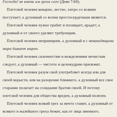
Господи! не вмени им греха сего
(Деян 7:60).
Плотской человек коварно, лестно, хитро со всяким
поступает; а духовный со всеми простосердечным является.
Плотской человек чужое грабит и похищает, крадет; а
духовный и от своего уделяет требующим.
Плотской человек непримирим, а духовный и
с ненавидящими
мира бывает мирен
.
Плотской человек склонностям и вожделениям нечистым
следует, а духовный — чистоте и целомудрию прилежит.
Плотской человек разум свой употребляет всегда или для
своей корысти, или на разорение ближнего, а духовный все свое
старание полагает на созидание братии своей. И потому
плотской человек для общества вреден, а духовный полезен.
Плотской человек всякий грех за ничто ставит, а духовный от
всякого и малейшего греха бежит, как от лица змеиного.