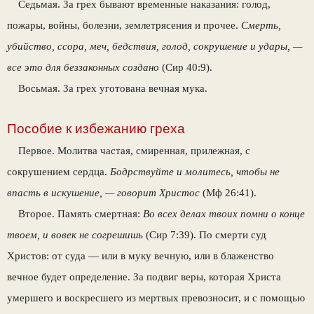
Седьмая. За грех бывают временные наказания: голод,
пожары, войны, болезни, землетрясения и прочее.
Смерть,
убийство, ссора, меч, бедствия, голод, сокрушение и удары, —
все это для беззаконных создано
(Сир 40:9).
Восьмая. За грех уготована вечная мука.
Пособие к избежанию греха
Первое. Молитва частая, смиренная, прилежная, с
сокрушением сердца.
Бодрствуйте и молитесь, чтобы не
впасть в искушение, — говорит Христос
(Мф 26:41).
Второе. Память смертная:
Во всех делах твоих помни о конце
твоем, и вовек не согрешишь
(Сир 7:39). По смерти суд
Христов: от суда — или в муку вечную, или в блаженство
вечное будет определение. За подвиг веры, которая Христа
умершего и воскресшего из мертвых превозносит, и с помощью