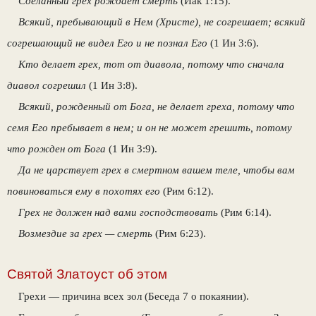
Сделанный грех рождает смерть
(Иак 1:15).
Всякий, пребывающий в Нем (Христе), не согрешает; всякий
согрешающий не видел Его и не познал Его
(1 Ин 3:6).
Кто делает грех, тот от диавола, потому что сначала
диавол согрешил
(1 Ин 3:8).
Всякий, рожденный от Бога, не делает греха, потому что
семя Его пребывает в нем; и он не может грешить, потому
что рожден от Бога
(1 Ин 3:9).
Да не царствует грех в смертном вашем теле, чтобы вам
повиноваться ему в похотях его
(Рим 6:12).
Грех не должен над вами господствовать
(Рим 6:14).
Возмездие за грех — смерть
(Рим 6:23).
Святой Златоуст об этом
Грехи — причина всех зол (Беседа 7 о покаянии).