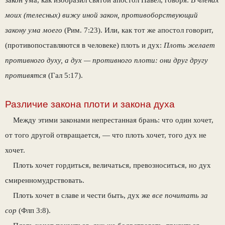
закон ума, как изобразил святой апостол Павел, говоря:
В членах
моих (телесных) вижу иной закон, противоборствующий
закону ума моего
(Рим. 7:23). Или, как тот же апостол говорит,
(противопоставляются в человеке) плоть и дух:
Плоть желает
противного духу, а дух — противного плоти: они друг другу
противятся
(Гал 5:17).
Различие закона плоти и закона духа
Между этими законами непрестанная брань: что один хочет,
от того другой отвращается, — что плоть хочет, того дух не
хочет.
Плоть хочет гордиться, величаться, превозноситься, но дух
смиренномудрствовать.
Плоть хочет в славе и чести быть, дух же
все почитать за
сор
(Флп 3:8).