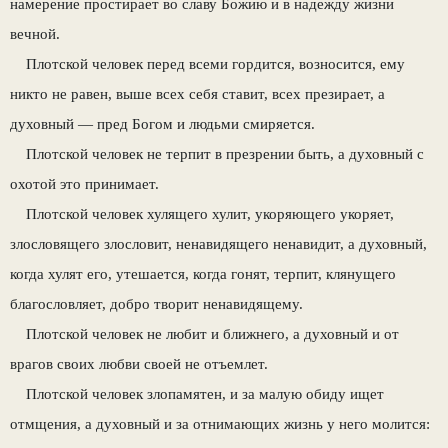
намерение простирает во славу Божию и в надежду жизни
вечной.
Плотской человек перед всеми гордится, возносится, ему
никто не равен, выше всех себя ставит, всех презирает, а
духовный — пред Богом и людьми смиряется.
Плотской человек не терпит в презрении быть, а духовный с
охотой это принимает.
Плотской человек хулящего хулит, укоряющего укоряет,
злословящего злословит, ненавидящего ненавидит, а духовный,
когда хулят его, утешается, когда гонят, терпит, клянущего
благословляет, добро творит ненавидящему.
Плотской человек не любит и ближнего, а духовный и от
врагов своих любви своей не отъемлет.
Плотской человек злопамятен, и за малую обиду ищет
отмщения, а духовный и за отнимающих жизнь у него молится: