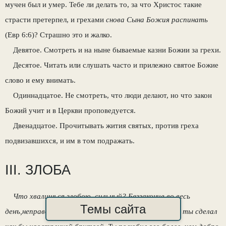
мучен был и умер. Тебе ли делать то, за что Христос такие
страсти претерпел, и грехами
снова Сына Божия распинать
(Евр 6:6)? Страшно это и жалко.
Девятое. Смотреть и на ныне бываемые казни Божии за грехи.
Десятое. Читать или слушать часто и прилежно святое Божие
слово и ему внимать.
Одиннадцатое. Не смотреть, что люди делают, но что закон
Божий учит и в Церкви проповедуется.
Двенадцатое. Прочитывать жития святых, против греха
подвизавшихся, и им в том подражать.
III. ЗЛОБА
Что хвалишься злобою, сильный? Беззаконие во весь
Темы сайта
денъ,неправду выдумывал язык твой: коварство его ты сделал