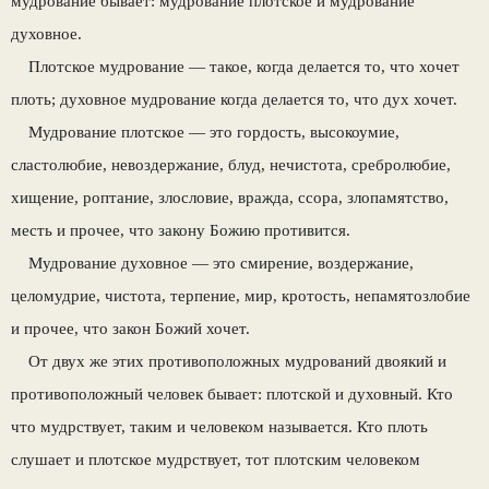
мудрование бывает: мудрование плотское и мудрование
духовное.
Плотское мудрование — такое, когда делается то, что хочет
плоть; духовное мудрование когда делается то, что дух хочет.
Мудрование плотское — это гордость, высокоумие,
сластолюбие, невоздержание, блуд, нечистота, сребролюбие,
хищение, роптание, злословие, вражда, ссора, злопамятство,
месть и прочее, что закону Божию противится.
Мудрование духовное — это смирение, воздержание,
целомудрие, чистота, терпение, мир, кротость, непамятозлобие
и прочее, что закон Божий хочет.
От двух же этих противоположных мудрований двоякий и
противоположный человек бывает: плотской и духовный. Кто
что мудрствует, таким и человеком называется. Кто плоть
слушает и плотское мудрствует, тот плотским человеком