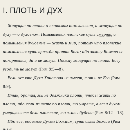
I. ПЛОТЬ И ДУХ
Живущие по плоти о плотском помышляют, а живущие по
духу — о духовном. Помышления плотские суть
смерть
, а
помышления духовные — жизнь и мир, потому что плотские
помышления суть вражда против Бога; ибо закону Божию не
покоряются, да и не могут. Посему живущие по плоти Богу
угодить не могут
(Рим 8:5—8).
Если же кто Духа Христова не имеет, тот и не Его
(Рим
8:9).
Итак, братия, мы не должники плоти, чтобы жить по
плоти; ибо если живете по плоти, то умрете, а если духом
умерщвляете дела плотские, то живы будете
(Рим 8:12—13).
Ибо все, водимые Духом Божиим, суть сыны Божии
(Рим
8:14).