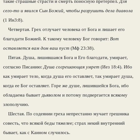
такие страшные страсти и смерть поносную претерпел.
Для
сего-то и явился Сын Божий, чтобы разрушить дела диавола
(1 Ин3:8).
Четвертая. Грех отлучает человека от Бога и лишает его
благодати Божией. К такому человеку Бог говорит:
Вот
оставляется вам дом ваш пуст
(Мф 23:38).
Пятая. Душа, лишившаяся Бога и Его благодати, умирает,
согласно Писанию:
Душа согрешающая умрет
(Иез 18:4). Ибо
как умирает тело, когда душа его оставляет, так умирает душа,
когда ее Бог оставляет. Горе же душе, лишившейся Бога, ибо
обладаема бывает дьяволом и потому подвергается всякому
злополучию.
Шестая. По содеянии греха непрестанно мучает грешника
совесть, что всякой беды тяжелее; страх некий внутренний
бывает, как с Каином случилось.