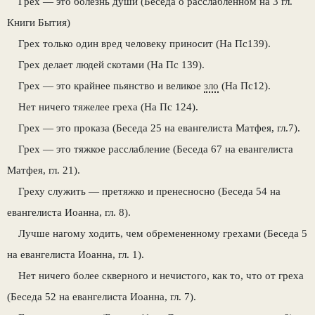
Грех — это болезнь души (Беседа о расслабленном на 3 гл.
Книги Бытия)
Грех только один вред человеку приносит (На Пс139).
Грех делает людей скотами (На Пс 139).
Грех — это крайнее пьянство и великое
зло
(На Пс12).
Нет ничего тяжелее греха (На Пс 124).
Грех — это проказа (Беседа 25 на евангелиста Матфея, гл.7).
Грех — это тяжкое расслабление (Беседа 67 на евангелиста
Матфея, гл. 21).
Греху служить — претяжко и пренесносно (Беседа 54 на
евангелиста Иоанна, гл. 8).
Лучше нагому ходить, чем обремененному грехами (Беседа 5
на евангелиста Иоанна, гл. 1).
Нет ничего более скверного и нечистого, как то, что от греха
(Беседа 52 на евангелиста Иоанна, гл. 7).