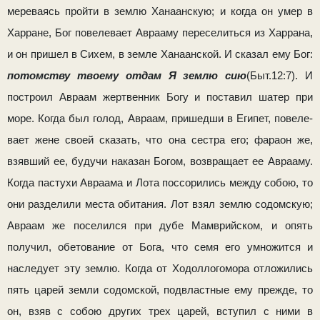
мереваясь пройти в землю Ханаанскую; и когда он умер в
Харране, Бог повелевает Аврааму переселиться из Харрана,
и он пришел в Сихем, в земле Ханаанской. И сказал ему Бог:
потомству твоему отдам Я землю сию
(Быт.12:7). И
постро­ил Авраам жертвенник Богу и поставил шатер при
море. Когда был голод, Авраам, пришедши в Египет, повеле­
вает жене своей сказать, что она сестра его; фараон же,
взяв­ший ее, будучи наказан Богом, возвращает ее Аврааму.
Когда пастухи Авраама и Лота поссорились между собою, то
они разделили места обитания. Лот взял землю содомскую;
Авраам же поселился при дубе Мамврийском, и опять
получил, обетование от Бога, что семя его умножится и
наследует эту землю. Когда от Ходоллогомора отложились
пять царей земли содомской, подвластные ему прежде, то
он, взяв с собою других трех царей, вступил с ними в