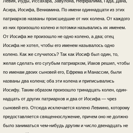
Левия, Иуды, Иссахара, Завулона, Неффалима, Гада, Дана,
Асира, Иосифа, Вениамина. По имени одиннадцати из этих
патриархов названы происшедшие от них колена. От каждого
из них произошло колено и потомки назывались их именем.
От Иосифа же произошло не одно колено, а два; отец
Иосифа не хотел, чтобы его именем называлось одно
колено. Как же случилось? Так как Иосиф был один, то,
желая сделать его сугубым патриархом, Иаков решил, чтобы
по именам двоих сыновей его, Ефрема и Ма­нассии, были
названы два колена; оба эти колена и приписыва­лись
Иосифу. Таким образом произошло тринадцать колен, один­
надцать от других патриархов и два от Иосифа — чрез
сыновей его. Отсюда исключается колено Левиино, которому
предоставляется священнослужение, причем оно не должно
было заниматься чем-нибудь другим и число двенадцать не