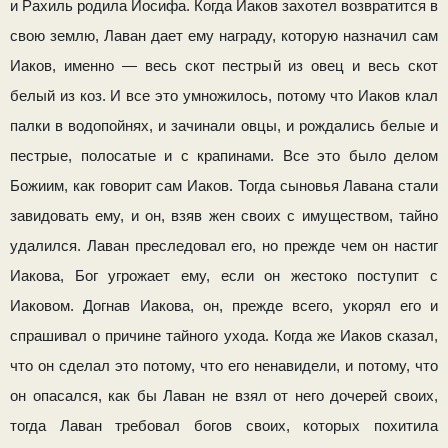
и Рахиль родила Иосифа. Когда Иаков захотел воз­вратится в
свою землю, Лаван дает ему награду, которую назначил сам
Иаков, именно — весь скот пестрый из овец и весь скот
белый из коз. И все это умножилось, потому что Иаков клал
палки в водопойнях, и зачинали овцы, и рождались белые и
пестрые, полосатые и с крапинами. Все это было делом
Божиим, как говорит сам Иаков. Тогда сы­новья Лавана стали
завидовать ему, и он, взяв жен своих с имуществом, тайно
удалился. Лаван преследовал его, но прежде чем он настиг
Иакова, Бог угрожает ему, если он жестоко поступит с
Иаковом. Догнав Иакова, он, прежде всего, укорял его и
спрашивал о причине тайного ухода. Когда же Иаков сказал,
что он сделал это потому, что его ненавидели, и потому, что
он опасался, как бы Лаван не взял от него дочерей своих,
тогда Лаван требовал богов своих, которых похитила