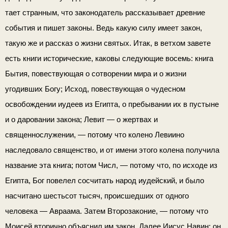
тает странным, что законодатель рассказывает древние
собы­тия и пишет законы. Ведь какую силу имеет закон,
такую же и рассказ о жизни святых. Итак, в ветхом завете
есть книги исторические, каковы следующие восемь: книга
Бытия, повествую­щая о сотворении мира и о жизни
угодивших Богу; Исход, по­вествующая о чудесном
освобождении иудеев из Египта, о пребы­вании их в пустыне
и о даровании закона; Левит — о жертвах и
священнослужении, — потому что колено Левиино
наследовало свя­щенство, и от имени этого колена получила
название эта книга; потом Числ, — потому что, по исходе из
Египта, Бог повелел сосчитать народ иудейский, и было
насчитано шестьсот тысяч, происшедших от одного
человека — Авраама. Затем Второза­коние, — потому что
Моисей вторично объяснил им закон. Далее Иисус Навин; он