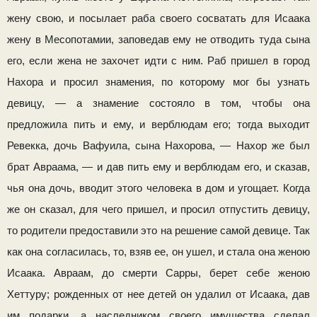
жену свою, и посылает раба своего сосватать для Исаака
жену в Месопотамии, запове­дав ему не отводить туда сына
его, если жена не захо­чет идти с ним. Раб пришел в город
Нахора и про­сил знамения, по которому мог бы узнать
девицу, — а зна­мение состояло в том, чтобы она
предложила пить и ему, и верблюдам его; тогда выходит
Ревекка, дочь Вафуила, сына Нахорова, — Нахор же был
брат Авраама, — и дав пить ему и верблюдам его, и сказав,
чья она дочь, вводит этого человека в дом и угощает. Когда
же он сказал, для чего при­шел, и просил отпустить девицу,
то родители предоставили это на решение самой девице. Так
как она согласилась, то, взяв ее, он ушел, и стала она женою
Исаака. Авраам, до смерти Сарры, берет себе женою
Хеттуру; рожденных от нее детей он удалил от Исаака, дав
им подарки, а наследни­ком своего имущества сделал