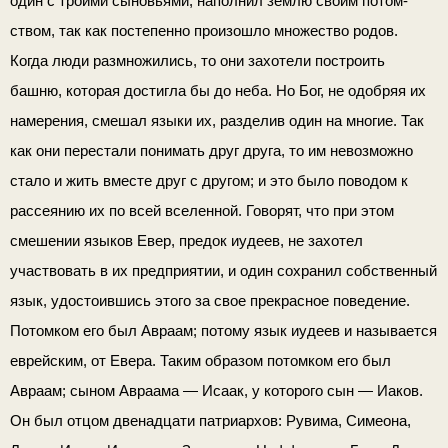
один с троими сыновьями, наполнил землю своим потом­
ством, так как постепенно произошло множество родов.
Когда люди размножились, то они захотели построить
башню, которая достигла бы до неба. Но Бог, не одобряя их
намерения, сме­шал языки их, разделив один на многие. Так
как они пе­рестали понимать друг друга, то им невозможно
стало и жить вместе друг с другом; и это было поводом к
рас­сеянию их по всей вселенной. Говорят, что при этом
смеше­нии языков Евер, предок иудеев, не захотел
участвовать в их предприятии, и один сохранил собственный
язык, удо­стоившись этого за свое прекрасное поведение.
Потомком его был Авраам; потому язык иудеев и называется
еврейским, от Евера. Таким образом потомком его был
Авраам; сы­ном Авраама — Исаак, у которого сын — Иаков.
Он был отцом двенадцати патриархов: Рувима, Симеона,