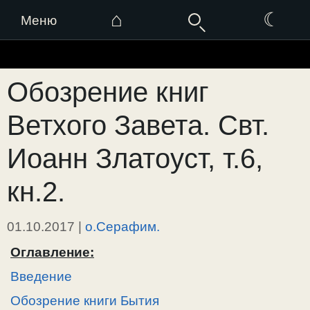
⌂
☾
Меню
Перейти
к
Обозрение книг
содержимому
Ветхого Завета. Свт.
Иоанн Златоуст, т.6,
кн.2.
01.10.2017
|
о.Серафим.
Оглавление:
Введение
Обозрение книги Бытия