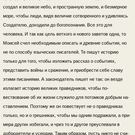
создал и великое небо, и пространную землю, и безмерное
море, чтобы люди, видя величие сотворенного и удивляясь
Создателю, доходили до богопознания. Все это для
человека. И так как цель ветхого и нового заветов одна, то
Моисей счел необхо­димым описать и древние события, но
не по способу языческих писателей. Те пишут историю
только для того, чтобы изложить рассказ о событиях,
представить войны и сражения, и приобрести
себе славу
этими писаниями. А законодатель пишет не так: он везде
излагает историю великих праведников, чтобы по­
вествование об их жизни служило для потомков добрым на­
ставлением. Поэтому же он повествует не о праведниках
только, но и о грешниках, чтобы мы одним подражали, а при­
мера других избегали, и чрез то и другое преуспевали в
добродетели и усердии. Таким образом, пусть никто не счи­