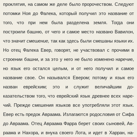
проклятия, на самом же деле было про­рочеством. Следуют
потомки Ноя до Фалека, который полу­чил это название от
того, что при нем была разделена земля. Тогда они
построили башню, от чего и самое место названо Вавилон,
что значит
смешение,
так как здесь были смешаны языки их.
Но отец Фалека Евер, говорят, не участвовал с прочими в
строении башни, и за это у него не было изме­нено наречие,
но язык его остался целым, и от него полу­чил и самое
название свое. Он назывался Евером; потому и язык его
назван еврейским; это и служит величайшим до­
казательством того, что еврейский язык древнее всех наре­
чий. Прежде смешения языков все употребляли этот язык.
Евер есть предок Авраама. Излагаются родословия от Сифа
до Авраама. Отец Авраама Фарра берет своих сыновей, Ав­
раама и Нахора, и внука своего Лота, и идет в Харран, на­