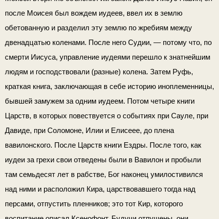
после Моисея был вождем иудеев, ввел их в землю
обетованную и разделил эту землю по жребиям между
двенадцатью коленами. После него Судии, — потому что, по
смерти Иисуса, управление иудеями перешло к знатнейшим
лю­дям и господствовали (разные) колена. Затем Руфь,
краткая книга, заключающая в себе историю иноплеменницы,
бывшей замужем за одним иудеем. Потом четыре книги
Царств, в которых повествуется о событиях при Сауле, при
Давиде, при Соло­моне, Илии и Елисеее, до плена
вавилонского. После Царств книги Ездры. После того, как
иудеи за грехи свои отведены были в Вавилон и пробыли
там семьдесят лет в рабстве, Бог наконец умилостивился
над ними и расположил Кира, цар­ствовавшего тогда над
персами, отпустить пленников; это тот Кир, которого
воспитание описал Ксенофонт. Будучи отпу­щены, они