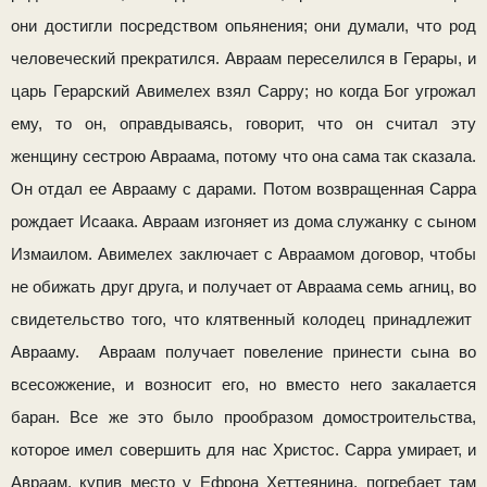
они достигли посредством опьянения; они думали, что род
человеческий прекратился. Авраам пере­селился в Герары, и
царь Герарский Авимелех взял Сарру; но когда Бог угрожал
ему, то он, оправдываясь, говорит, что он считал эту
женщину сестрою Авраама, потому что она сама так сказала.
Он отдал ее Аврааму с дарами. Потом возвращенная Сарра
рождает Исаака. Авраам изгоняет из дома служанку с сыном
Измаилом. Авимелех заключает с Авраамом договор, чтобы
не обижать друг друга, и полу­чает от Авраама семь агниц, во
свидетельство того, что клятвенный колодец принадлежит
Аврааму. Авраам по­лучает повеление принести сына во
всесожжение, и возносит его, но вместо него закалается
баран. Все же это было про­образом домостроительства,
которое имел совершить для нас Христос. Сарра умирает, и
Авраам, купив место у Ефрона Хеттеянина, погребает там