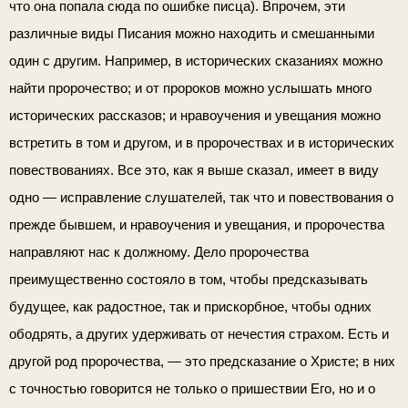
что она попала сюда по ошибке писца). Впрочем, эти
различные виды Писания можно нахо­дить и смешанными
один с другим. Например, в истори­ческих сказаниях можно
найти пророчество; и от пророков можно услышать много
исторических рассказов; и нравоуче­ния и увещания можно
встретить в том и другом, и в пророчествах и в исторических
повествованиях. Все это, как я выше сказал, имеет в виду
одно — исправление слуша­телей, так что и повествования о
прежде бывшем, и нраво­учения и увещания, и пророчества
направляют нас к долж­ному. Дело пророчества
преимущественно состояло в том, чтобы предсказывать
будущее, как радостное, так и прискорб­ное, чтобы одних
ободрять, а других удерживать от нече­стия страхом. Есть и
другой род пророчества, — это предсказа­ние о Христе; в них
с точностью говорится не только о при­шествии Его, но и о