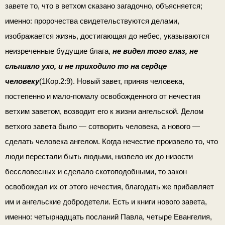
завете то, что в ветхом сказано загадочно, объясняется;
именно: пророчества свидетель­ствуются делами,
изображается жизнь, достигающая до небес, указываются
неизреченные будущие блага,
не видел того глаз, не
слышало ухо, и не приходило то на сердце
человеку
(1Кор.2:9). Но­вый завет, приняв человека,
постепенно и мало-помалу осво­божденного от нечестия
ветхим заветом, возводит его к жизни ангельской. Делом
ветхого завета было — сотворить человека, а нового —
сделать человека ангелом. Когда нечестие произвело то, что
люди перестали быть людьми, низвело их до низости
бессловесных и сделало скотоподобными, то закон
освобождал их от этого нечестия, благодать же прибавляет
им и ангельские добродетели. Есть и книги нового завета,
именно: четырнадцать посланий Павла, четыре Евангелия,