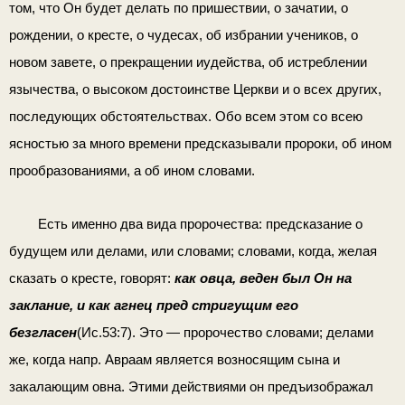
том, что Он будет делать по прише­ствии, о зачатии, о
рождении, о кресте, о чудесах, об избрании учеников, о
новом завете, о прекращении иудейства, об ис­треблении
язычества, о высоком достоинстве Церкви и о всех других,
последующих обстоятельствах. Обо всем этом со всею
ясностью за много времени предсказывали пророки, об ином
прообразованиями, а об ином словами.
Есть именно два вида пророчества: предсказание о
буду­щем или делами, или словами; словами, когда, желая
сказать о кресте, говорят:
как овца, веден был Он на
заклание, и как агнец пред стригущим его
безгласен
(Ис.53:7). Это — пророчество словами; делами
же, когда напр. Авраам является возносящим сына и
закалающим овна. Этими действиями он предъизобра­жал