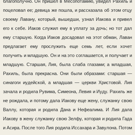
благополучно. Он пришел в Месопотамию, увидел Рахиль и
поцеловал ее; девица же пошла, и рассказала об этом отцу
своему Лавану, который, вышедши, узнал Иакова и привел
его к себе. Иаков служил ему в уплату за дочь; но тот дал
ему старшую. Когда Иаков досадовал на этот обман, Лаван
предлагает ему прослу­жить еще семь лет, если хочет
получить и младшую. Он и на это соглашается, и получает и
младшую. Старшая, Лия, была слаба глазами; а младшая,
Рахиль, была прекрасна. Они были образами: старшая —
синагоги иудейской, а младшая — церкви Хри­стовой. Лия
зачала и родила Рувима, Симеона, Левия и Иуду. Рахиль же
не рождала, и потому дала Иакову еще жену, служанку свою
Валлу, которая и родила Дана и Нефеалима. И Лия дала
Иакову в жену служанку свою Зелфу, которая и родила Гада
и Асира. После того Лия родила Иссахара и Завулона. Потом