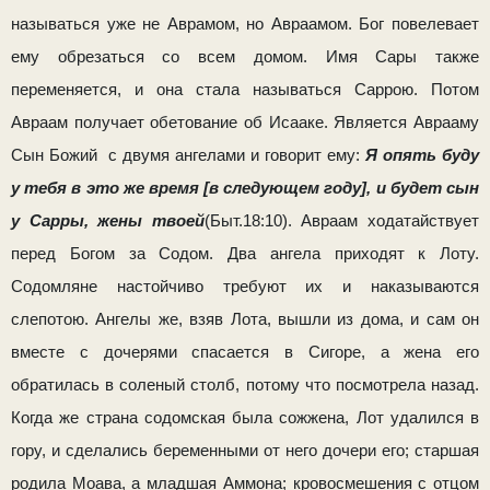
называться уже не Аврамом, но Авраамом. Бог повелевает
ему обрезаться со всем домом. Имя Сары также
переменяется, и она стала называться Саррою. Потом
Авраам получает обетование об Исааке. Является Аврааму
Сын Божий с двумя ангелами и говорит ему:
Я опять буду
у тебя в это же время [в следующем году], и будет сын
у Сарры, жены твоей
(Быт.18:10). Авраам ходатайствует
перед Бо­гом за Содом. Два ангела приходят к Лоту.
Содомляне на­стойчиво требуют их и наказываются
слепотою. Ангелы же, взяв Лота, вышли из дома, и сам он
вместе с дочерями спасается в Сигоре, а жена его
обратилась в соленый столб, потому что посмотрела назад.
Когда же страна содомская была сожжена, Лот удалился в
гору, и сделались беременными от него дочери его; старшая
родила Моава, а младшая Аммона; кровосмешения с отцом