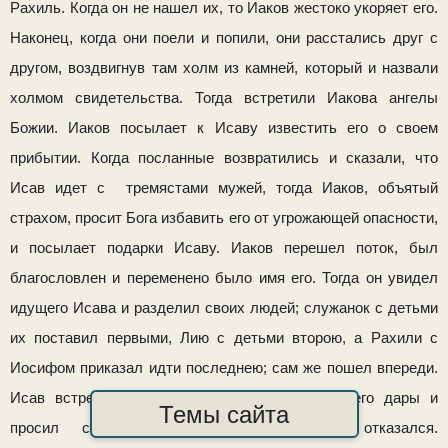
Рахиль. Когда он не нашел их, то Иаков жестоко укоряет его.
Наконец, когда они поели и попили, они расстались друг с
другом, воздвигнув там холм из камней, который и назвали
холмом свидетельства. Тогда встретили Иакова ангелы
Божии. Иаков посылает к Исаву известить его о своем
прибытии. Когда посланные воз­вратились и сказали, что
Исав идет с тремястами му­жей, тогда Иаков, объятый
страхом, просит Бога избавить его от угрожающей опасности,
и посылает подарки Исаву. Иаков перешел поток, был
благословлен и переменено было имя его. Тогда он увидел
идущего Исава и разделил сво­их людей; служанок с детьми
их поставил первыми, Лию с детьми второю, а Рахили с
Иосифом приказал идти по­следнею; сам же пошел впереди.
Исав встретил его дру­желюбно, принял от него дары и
Темы сайта
просил сопутствовать ему; но Иаков отказался.