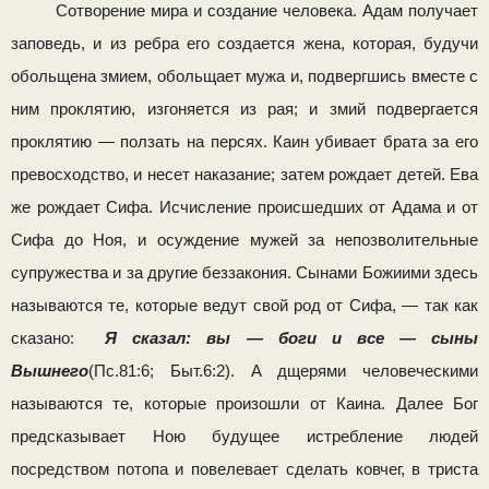
Сотворение мира и создание человека. Адам получает
за­поведь, и из ребра его создается жена, которая, будучи
оболь­щена змием, обольщает мужа и, подвергшись вместе с
ним проклятию, изгоняется из рая; и змий подвергается
проклятию — ползать на персях. Каин убивает брата за его
превосходство, и несет наказание; затем рождает детей. Ева
же рождает Сифа. Исчисление происшедших от Адама и от
Сифа до Ноя, и осуждение мужей за непозволительные
супружества и за дру­гие беззакония. Сынами Божиими здесь
называются те, которые ведут свой род от Сифа, — так как
сказано:
Я сказал: вы — боги и все — сыны
Вышнего
(Пс.81:6; Быт.6:2). А дще­рями человеческими
называются те, которые произошли от Каина. Далее Бог
предсказывает Ною будущее истребление людей
посредством потопа и повелевает сделать ковчег, в триста