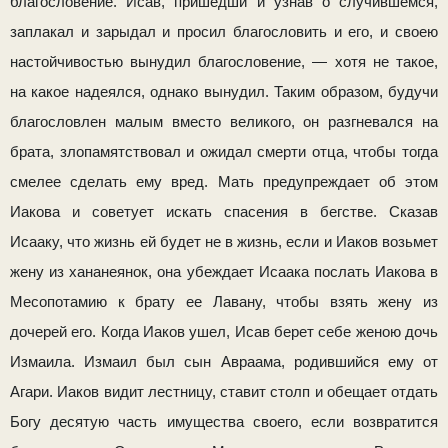
благосло­вение. Исав, пришедши и узнав о случившемся,
заплакал и зарыдал и просил благословить и его, и своею
настойчиво­стью вынудил благословение, — хотя не такое,
на какое надеялся, однако вынудил. Таким образом, будучи
благословлен ма­лым вместо великого, он разгневался на
брата, злопамят­ствовал и ожидал смерти отца, чтобы тогда
смелее сделать ему вред. Мать предупреждает об этом
Иакова и советует искать спасения в бегстве. Сказав
Исааку, что жизнь ей бу­дет не в жизнь, если и Иаков возьмет
жену из хананея­нок, она убеждает Исаака послать Иакова в
Месопотамию к брату ее Лавану, чтобы взять жену из
дочерей его. Когда Иаков ушел, Исав берет себе женою дочь
Измаила. Измаил был сын Авраама, родившийся ему от
Агари. Иаков видит лест­ницу, ставит столп и обещает отдать
Богу десятую часть имущества своего, если возвратится