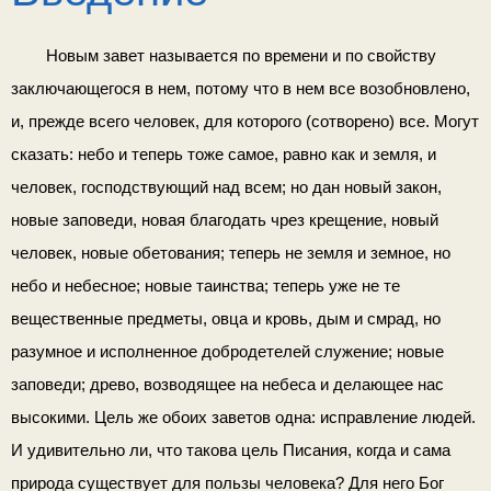
Новым завет называется по времени и по свойству
заключающегося в нем, потому что в нем все возобновлено,
и, прежде всего человек, для которого (сотворено) все. Могут
сказать: небо и теперь тоже самое, равно как и земля, и
человек, господствующий над всем; но дан новый закон,
новые заповеди, новая благодать чрез крещение, новый
человек, новые обетования; теперь не земля и земное, но
небо и небесное; новые таинства; теперь уже не те
вещественные предметы, овца и кровь, дым и смрад, но
разумное и исполненное добродетелей слу­жение; новые
заповеди; древо, возводящее на небеса и делаю­щее нас
высокими. Цель же обоих заветов одна: исправле­ние людей.
И удивительно ли, что такова цель Писания, когда и сама
природа существует для пользы человека? Для него Бог