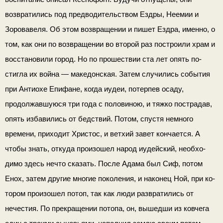
возвратились под предводительством Ездры, Неемии и
Зоровавеля. Об этом возвращении и пишет Ездра, именно, о
том, как они по возвращении во второй раз построили храм и
восстановили город. Но по прошествии ста лет опять по­
стигла их война — македонская. Затем случились события
при Антиохе Епифане, когда иудеи, потерпев осаду,
продолжавшуюся три года с половиною, и тяжко пострадав,
опять избавились от бедствий. Потом, спустя немного
времени, приходит Хри­стос, и ветхий завет кончается.
А
чтобы знать, откуда произошел народ иудейский, необхо­
димо здесь нечто сказать. После Адама был Сиф, потом
Енох, затем другие многие поколения, и наконец Ной, при ко­
тором произошел потоп, так как люди развратились от
нечестия. По прекращении потопа, он, вышедши из ковчега