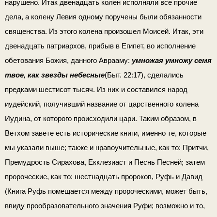
нарушено. Итак двенадцать колен исполняли все прочие
дела, а колену Левия одному поручены были обязанности
священства. Из этого колена произошел Моисей. Итак, эти
двенадцать па­триархов, прибыв в Египет, во исполнение
обетования Божия, данного Аврааму:
умножая умножу семя
твое, как звезды небесные
(Быт. 22:17), сделались
предками шестисот тысяч. Из них и составился народ
иудейский, получивший название от царствен­ного колена
Иудина, от которого происходили цари. Таким образом, в
Ветхом завете есть исторические книги, именно те,
которые
мы указали выше; также и нравоучительные, как то: Притчи,
Премудрость Сирахова, Екклезиаст и Песнь Песней; затем
пророческие, как то: шестнадцать пророков, Руфь и Давид
(Книга Руфь помещается между пророческими, может быть,
ввиду прообразовательного значения Руфи; возможно и то,