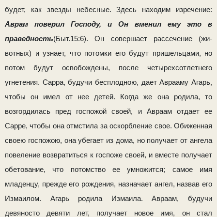
будет, как звезды не­бесные. Здесь находим изречение:
Аврам поверил Господу, и Он вменил ему это в
праведность
(Быт.15:6). Он совершает рассечение (жи­
вотных) и узнает, что потомки его будут пришельцами, но
потом будут освобождены, после четырехсотлетнего
угнетения. Сарра, будучи бесплодною, дает Аврааму Агарь,
чтобы он имел от нее детей. Когда же она родила, то
возгордилась пред госпожой своей, и Авраам отдает ее
Сарре, чтобы она отмстила за оскорбление свое. Обиженная
своею госпожою, она убегает из дома, но получает от ангела
повеление возвра­титься к госпоже своей, и вместе получает
обетование, что потомство ее умножится; самое имя
младенцу, прежде его рож­дения, назначает ангел, назвав его
Измаилом. Агарь родила Измаила. Авраам, будучи
девяносто девяти лет, получает но­вое имя, он стал