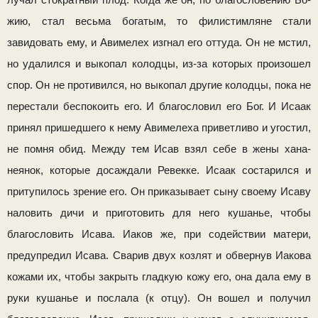
лучал стократный плод. Когда же он, по благословению Бо­
жию, стал весьма богатым, то филистимляне стали
завидовать ему, и Авимелех изгнал его оттуда. Он не мстил,
но удалился и выкопал колодцы, из-за которых произошел
спор. Он не противился, но выкопал другие колодцы, пока не
пере­стали беспокоить его. И благословил его Бог. И Исаак
при­нял пришедшего к нему Авимелеха приветливо и угостил,
не помня обид. Между тем Исав взял себе в жены хана­
неянок, которые досаждали Ревекке. Исаак состарился и
при­тупилось зрение его. Он приказывает сыну своему Исаву
на­ловить дичи и приготовить для него кушанье, чтобы
благосло­вить Исава. Иаков же, при содействии матери,
предупредил Исава. Сварив двух козлят и обвернув Иакова
кожами их, чтобы закрыть гладкую кожу его, она дала ему в
руки ку­шанье и послала (к отцу). Он вошел и получил