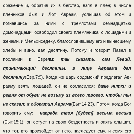
сражение и, обра­тив их в бегство, взял в плен; в числе
пленников был и Лот. Авраам, услышав об этом и
погнавшись за ними с тремястами семнадцатью
домочадцами, освободил своего пле­мянника, с лошадьми и
женами, и Мельхиседеку, благословившему его и вынесшему
хлебы и вино, дал десятину. Потому и говорит Павел в
послании к Евреям:
так сказать, сам Левий,
принимающий десятины, в лице Авраама дал
десятину
(Евр.7:9). Когда же царь содомский предлагал Ав­
рааму взять лошадей, он не согласился:
даже нитки и
ремня от обуви не возьму из всего твоего, чтобы ты
не сказал: я обогатил Аврама
(Быт.14:23). Потом, когда Бог
го­ворить ему:
награда твоя [будет] весьма велика
(Быт.15:1), он сетует на свою бездетность и опять слышит,
что тот, кто произойдет от него, наследует ему, и семя его