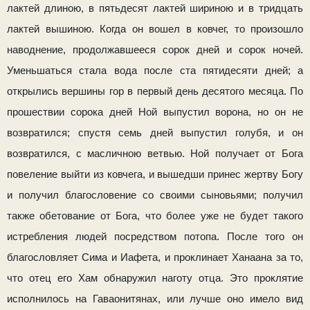
лактей длиною, в пятьдесят лактей шириною и в трид­цать
лактей вышиною. Когда он вошел в ковчег, то про­изошло
наводнение, продолжавшееся сорок дней и сорок ночей.
Уменьшаться стала вода после ста пятидесяти дней; а
откры­лись вершины гор в первый день десятого месяца. По
прошествии сорока дней Ной выпустил ворона, но он не
возвра­тился; спустя семь дней выпустил голубя, и он
возвратился, с масличною ветвью. Ной получает от Бога
повеление выйти из ковчега, и вышедши принес жертву Богу
и получил благо­словение со своими сыновьями; получил
также обетование от Бога, что более уже не будет такого
истребления людей посред­ством потопа. После того он
благословляет Сима и Иафета, и проклинает Ханаана за то,
что отец его Хам обнаружил наготу отца. Это проклятие
исполнилось на Гаваонитянах, или лучше оно имело вид