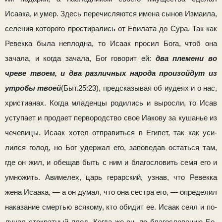
Исаака, и умер. Здесь пере­числяются имена сынов Измаила,
селения которого простира­лись от Евилата до Сура. Так как
Ревекка была неплодна, то Исаак просил Бога, чтоб она
зачала, и когда зачала, Бог говорит ей:
два племени во
чреве твоем, и два различных народа произойдут из
утробы твоей
(Быт.25:23), предсказывая об иудеях и о нас,
хри­стианах. Когда младенцы родились и выросли, то Исав
усту­пает и продает первородство свое Иакову за кушанье из
че­чевицы. Исаак хотел отправиться в Египет, так как уси­
лился голод, но Бог удержал его, заповедав остаться там,
где он жил, и обещав быть с ним и благословить семя его и
умножить. Авимелех, царь герарский, узнав, что Ревекка
жена Исаака, — а он думал, что она сестра его, — определил
наказание смертью всякому, кто обидит ее. Исаак сеял и по­