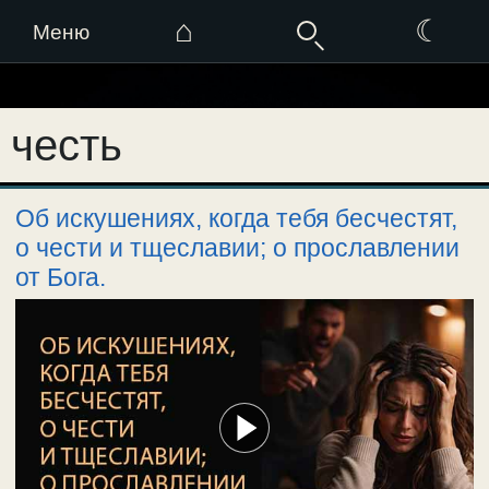
⌂
☾
Меню
Перейти
к
честь
содержимому
Об искушениях, когда тебя бесчестят,
о чести и тщеславии; о прославлении
от Бога.