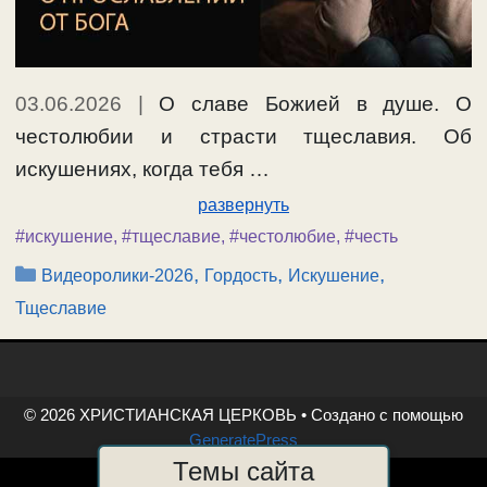
03.06.2026
|
О славе Божией в душе. О
честолюбии и страсти тщеславия. Об
искушениях, когда тебя …
развернуть
#искушение
,
#тщеславие
,
#честолюбие
,
#честь
Рубрики
,
,
,
Видеоролики-2026
Гордость
Искушение
Тщеславие
© 2026 ХРИСТИАНСКАЯ ЦЕРКОВЬ
• Создано с помощью
GeneratePress
Темы сайта