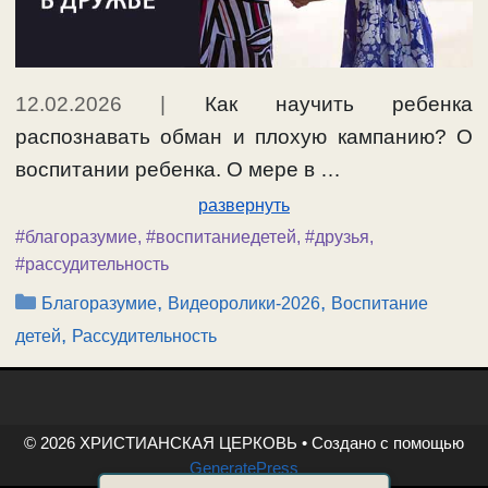
12.02.2026
|
Как научить ребенка
распознавать обман и плохую кампанию? О
воспитании ребенка. О мере в …
развернуть
#благоразумие
,
#воспитаниедетей
,
#друзья
,
#рассудительность
Рубрики
,
,
Благоразумие
Видеоролики-2026
Воспитание
,
детей
Рассудительность
© 2026 ХРИСТИАНСКАЯ ЦЕРКОВЬ
• Создано с помощью
GeneratePress