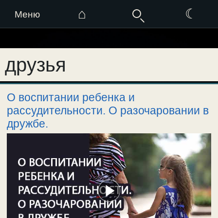
⌂
☾
Меню
Перейти
к
друзья
содержимому
О воспитании ребенка и
рассудительности. О разочаровании в
дружбе.