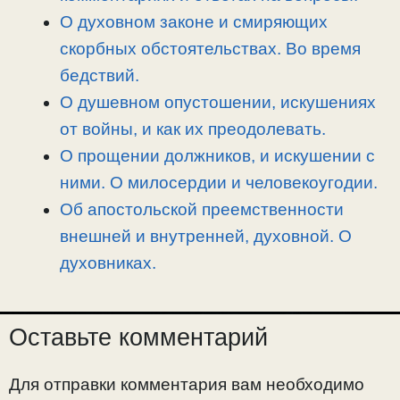
k
m
k
т
О духовном законе и смиряющих
ь
скорбных обстоятельствах. Во время
бедствий.
О душевном опустошении, искушениях
от войны, и как их преодолевать.
О прощении должников, и искушении с
ними. О милосердии и человекоугодии.
Об апостольской преемственности
внешней и внутренней, духовной. О
духовниках.
Оставьте комментарий
Для отправки комментария вам необходимо