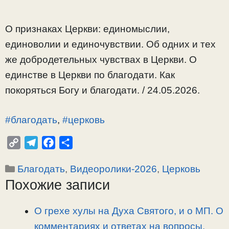
О признаках Церкви: единомыслии,
единоволии и единочувствии. Об одних и тех
же добродетельных чувствах в Церкви. О
единстве в Церкви по благодати. Как
покоряться Богу и благодати. / 24.05.2026.
#благодать
,
#церковь
C
T
F
О
o
e
a
т
Рубрики
Благодать
,
Видеоролики-2026
,
Церковь
p
l
c
п
Похожие записи
y
e
e
р
L
g
b
а
i
r
o
в
О грехе хулы на Духа Святого, и о МП. О
n
a
o
и
комментариях и ответах на вопросы.