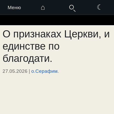
⌂
☾
Меню
Перейти
к
О признаках Церкви, и
содержимому
единстве по
благодати.
27.05.2026
|
о.Серафим.