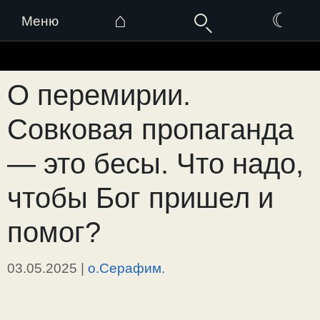
⌂
☾
Меню
Перейти
к
О перемирии.
содержимому
Совковая пропаганда
— это бесы. Что надо,
чтобы Бог пришел и
помог?
03.05.2025
|
о.Серафим.