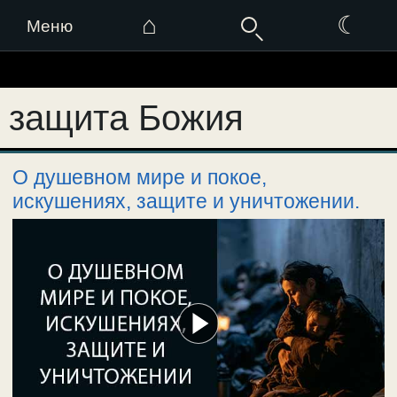
⌂
☾
Меню
Перейти
к
защита Божия
содержимому
О душевном мире и покое,
искушениях, защите и уничтожении.