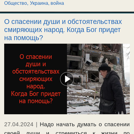
,
Общество
Украина, война
О спасении души и обстоятельствах
смиряющих народ. Когда Бог придет
на помощь?
27.04.2024
|
Надо начать думать о спасении
своей души и стремиться к жизни по