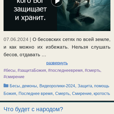
07.06.2024
|
О бесовских сетях по всей земле,
и как можно их избежать. Нельзя слушать
бесов, отдавать …
развернуть
#бесы
,
#защитаБожия
,
#последнеевремя
,
#смерть
,
#смирение
Рубрики
,
,
Бесы, демоны
Видеоролики-2024
Защита, помощь
,
,
,
Божия
Последнее время
Смерть
Смирение, кротость
Что будет с народом?