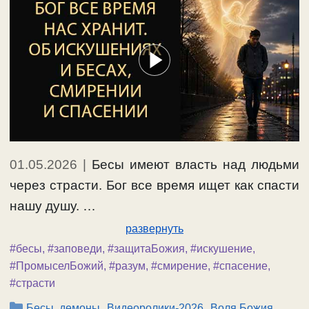
01.05.2026
|
Бесы имеют власть над людьми
через страсти. Бог все время ищет как спасти
нашу душу. …
развернуть
#бесы
,
#заповеди
,
#защитаБожия
,
#искушение
,
#ПромыселБожий
,
#разум
,
#смирение
,
#спасение
,
#страсти
Рубрики
,
,
Бесы, демоны
Видеоролики-2026
Воля Божия,