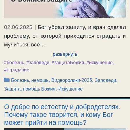
02.06.2025
|
Бог убрал защиту, и врач сделал
проблему, от которой приходится страдать и
мучиться; все …
развернуть
#болезнь
,
#заповеди
,
#защитаБожия
,
#искушение
,
#страдание
Рубрики
,
,
,
Болезнь, немощь
Видеоролики-2025
Заповеди
,
Защита, помощь Божия
Искушение
О добре по естеству и добродетелях.
Почему такое творится, и кому Бог
может прийти на помощь?