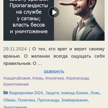
29.11.2024
|
О тех, кто врет и верит своему
вранью. О желании всегда ощущать себя
правильным. О …
развернуть
#защитаБожия
,
#ложь
,
#политика
,
#пропаганда
,
#уничтожение
Рубрики
,
,
Видеоролики-2024
Защита, помощь Божия
Ложь,
,
,
,
Обман
Политика
Пропаганда, Зомбирование
Уничтожение