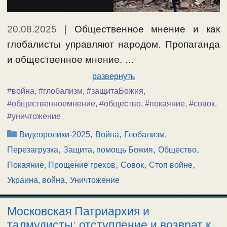
20.08.2025
|
Общественное мнение и как
глобалисты управляют народом. Пропаганда
и общественное мнение. …
развернуть
#война
,
#глобализм
,
#защитаБожия
,
#общественноемнение
,
#общество
,
#покаяние
,
#совок
,
#уничтожение
Рубрики
,
,
Видеоролики-2025
Война
Глобализм,
,
,
,
Перезагрузка
Защита, помощь Божия
Общество
,
,
,
Покаяние, Прощение грехов
Совок
Стоп войне
,
Украина, война
Уничтожение
Московская Патриархия и
талмудисты; отступление и возврат к