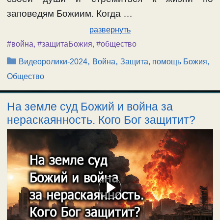
заповедям Божиим. Когда …
развернуть
#война
,
#защитаБожия
,
#общество
Рубрики
,
,
,
Видеоролики-2024
Война
Защита, помощь Божия
Общество
На земле суд Божий и война за
нераскаянность. Кого Бог защитит?