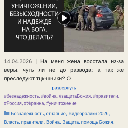
14.04.2026
|
На меня жена восстала из-за
веры, чуть ли не до развода; а так же
преследуют тцк-шники? О …
развернуть
#безнадежность
,
#война
,
#защитаБожия
,
#правители
,
#Россия
,
#Украина
,
#уничтожение
Рубрики
,
,
Безнадежность, отчаяние
Видеоролики-2026
,
,
,
Власть, правители
Война
Защита, помощь Божия