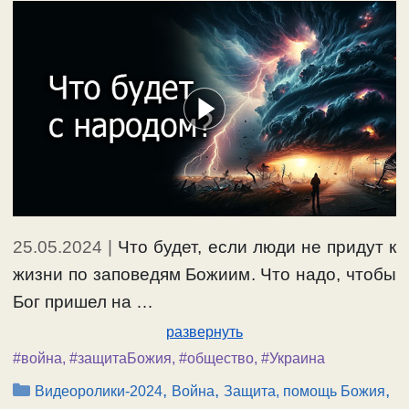
25.05.2024
|
Что будет, если люди не придут к
жизни по заповедям Божиим. Что надо, чтобы
Бог пришел на …
развернуть
#война
,
#защитаБожия
,
#общество
,
#Украина
Рубрики
,
,
,
Видеоролики-2024
Война
Защита, помощь Божия