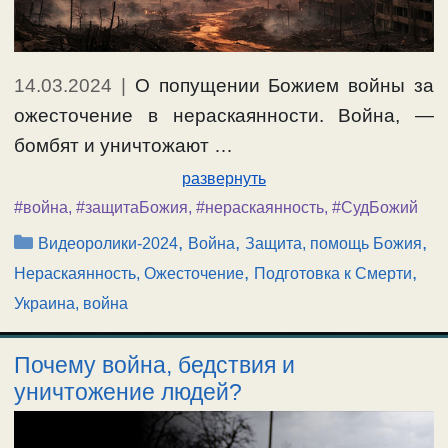
14.03.2024
|
О попущении Божием войны за
ожесточение в нераскаянности. Война, —
бомбят и уничтожают …
развернуть
#война
,
#защитаБожия
,
#нераскаянность
,
#СудБожий
Рубрики
,
,
,
Видеоролики-2024
Война
Защита, помощь Божия
,
,
Нераскаянность, Ожесточение
Подготовка к Смерти
Украина, война
Почему война, бедствия и
уничтожение людей?