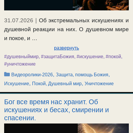
31.07.2026
|
Об экстремальных искушениях и
душевной реакции на них. О душевном мире
и покое, и …
развернуть
#душевныймир
,
#защитаБожия
,
#искушение
,
#покой
,
#уничтожение
Рубрики
,
,
Видеоролики-2026
Защита, помощь Божия
,
,
Искушение
Покой, Душевный мир
Уничтожение
Бог все время нас хранит. Об
искушениях и бесах, смирении и
спасении.