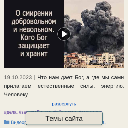
19.10.2023
|
Что нам дает Бог, а где мы сами
прилагаем естественные силы, энергию.
Человеку …
развернуть
#дела
,
#защитаБожия
,
#общество
,
#смирение
Темы сайта
Рубрики
,
,
Видеоролики-2023
Защита, помощь Божия