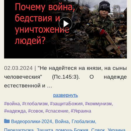
02.03.2024
|
"Не надeйтеся на князи, на сыны
человeческия" (Пс.145:3). О надежде
естественной и …
развернуть
#война
,
#глобализм
,
#защитаБожия
,
#коммунизм
,
#надежда
,
#совок
,
#спасение
,
#Украина
Рубрики
,
,
Видеоролики-2024
Война
Глобализм,
,
,
,
Перезагрузка
Защита, помощь Божия
Совок
Украина,