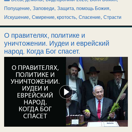
,
,
,
Попущение
Заповеди
Защита, помощь Божия
,
,
,
Искушение
Смирение, кротость
Спасение
Страсти
О правителях, политике и
уничтожении. Иудеи и еврейский
народ. Когда Бог спасет.