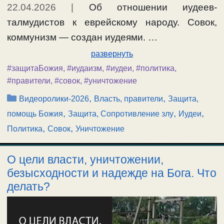
22.04.2026
|
Об отношении иудеев-
талмудистов к еврейскому народу. Совок,
коммунизм — создан иудеями. …
развернуть
#защитаБожия
,
#иудаизм
,
#иудеи
,
#политика
,
#правители
,
#совок
,
#уничтожение
Рубрики
,
,
Видеоролики-2026
Власть, правители
Защита,
,
,
,
помощь Божия
Защита, Сопротивление злу
Иудеи
,
,
Политика
Совок
Уничтожение
О цели власти, уничтожении,
безысходности и надежде на Бога. Что
делать?