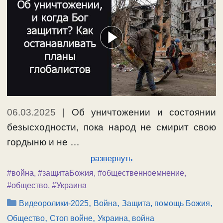
06.03.2025
|
Об уничтожении и состоянии
безысходности, пока народ не смирит свою
гордыню и не …
развернуть
#война
,
#защитаБожия
,
#общественноемнение
,
#общество
,
#Украина
Рубрики
,
,
,
Видеоролики-2025
Война
Защита, помощь Божия
,
,
Общество
Стоп войне
Украина, война