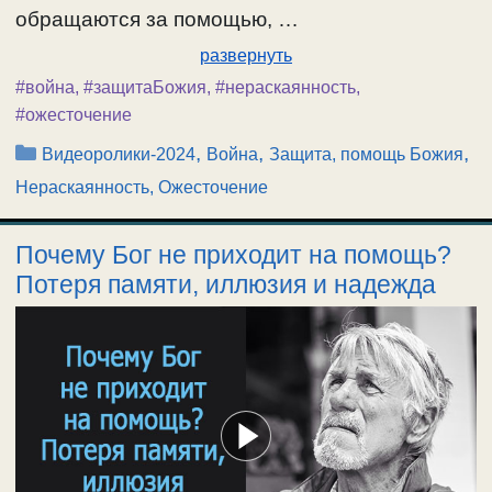
обращаются за помощью, …
развернуть
#война
,
#защитаБожия
,
#нераскаянность
,
#ожесточение
Рубрики
,
,
,
Видеоролики-2024
Война
Защита, помощь Божия
Нераскаянность, Ожесточение
Почему Бог не приходит на помощь?
Потеря памяти, иллюзия и надежда