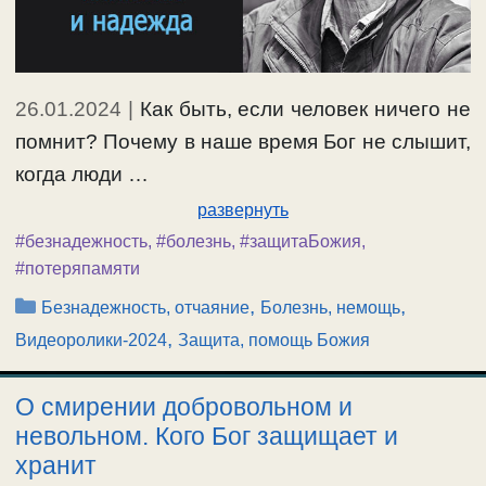
26.01.2024
|
Как быть, если человек ничего не
помнит? Почему в наше время Бог не слышит,
когда люди …
развернуть
#безнадежность
,
#болезнь
,
#защитаБожия
,
#потеряпамяти
Рубрики
,
,
Безнадежность, отчаяние
Болезнь, немощь
,
Видеоролики-2024
Защита, помощь Божия
О смирении добровольном и
невольном. Кого Бог защищает и
хранит