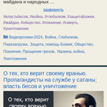
майдана и народных …
развернуть
#властьбесов
,
#война
,
#глобализм
,
#защитаБожия
,
#майдан
,
#общество
,
#покаяние
,
#смерть
,
#уничтожение
Рубрики
,
,
Видеоролики-2024
Война
Глобализм,
,
,
,
Перезагрузка
Защита, помощь Божия
Общество
,
,
Покаяние, Прощение грехов
Украина, война
Уничтожение
О тех, кто верит своему вранью.
Пропагандисты на службе у сатаны;
власть бесов и уничтожение