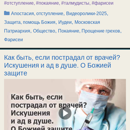
#отступление
,
#покаяние
,
#талмудисты
,
#фарисеи
Рубрики
,
,
Апостасия, отступление
Видеоролики-2025
,
,
Защита, помощь Божия
Иудеи
Московская
,
,
,
Патриархия
Общество
Покаяние, Прощение грехов
Фарисеи
Как быть, если пострадал от врачей?
Искушения и ад в душе. О Божией
защите