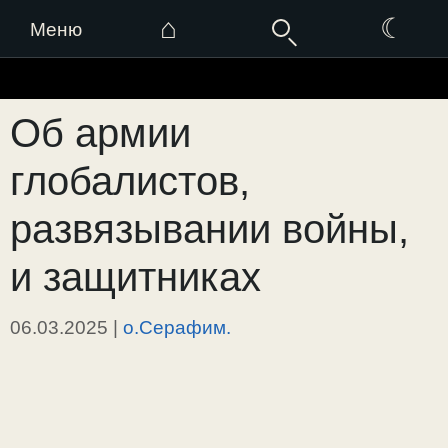
⌂
☾
Меню
Перейти
к
Об армии
содержимому
глобалистов,
развязывании войны,
и защитниках
06.03.2025
|
о.Серафим.