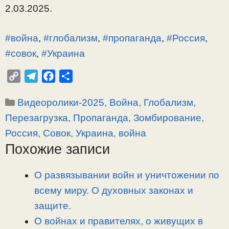
2.03.2025.
#война
,
#глобализм
,
#пропаганда
,
#Россия
,
#совок
,
#Украина
C
T
F
О
o
e
a
т
Рубрики
Видеоролики-2025
,
Война
,
Глобализм,
p
l
c
п
y
e
e
р
Перезагрузка
,
Пропаганда, Зомбирование
,
L
g
b
а
Россия
,
Совок
,
Украина, война
i
r
o
в
Похожие записи
n
a
o
и
k
m
k
т
О развязывании войн и уничтожении по
ь
всему миру. О духовных законах и
защите.
О войнах и правителях, о живущих в