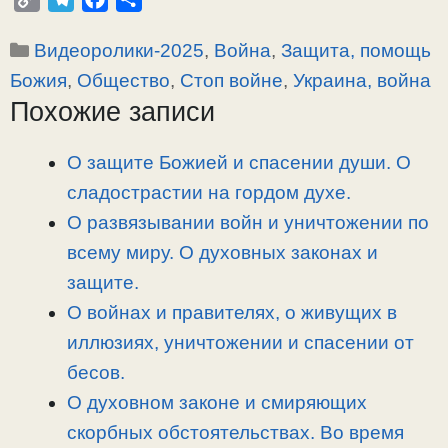
o
e
a
т
Рубрики
Видеоролики-2025
,
Война
,
Защита, помощь
p
l
c
п
y
e
e
р
Божия
,
Общество
,
Стоп войне
,
Украина, война
L
g
b
а
Похожие записи
i
r
o
в
n
a
o
и
О защите Божией и спасении души. О
k
m
k
т
сладострастии на гордом духе.
ь
О развязывании войн и уничтожении по
всему миру. О духовных законах и
защите.
О войнах и правителях, о живущих в
иллюзиях, уничтожении и спасении от
бесов.
О духовном законе и смиряющих
скорбных обстоятельствах. Во время