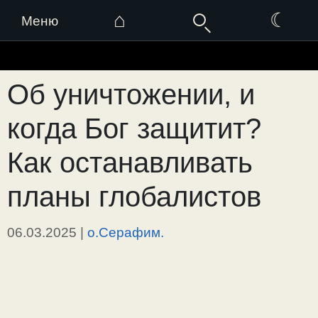
⌂
☾
Меню
Перейти
к
Об уничтожении, и
содержимому
когда Бог защитит?
Как останавливать
планы глобалистов
06.03.2025
|
о.Серафим.