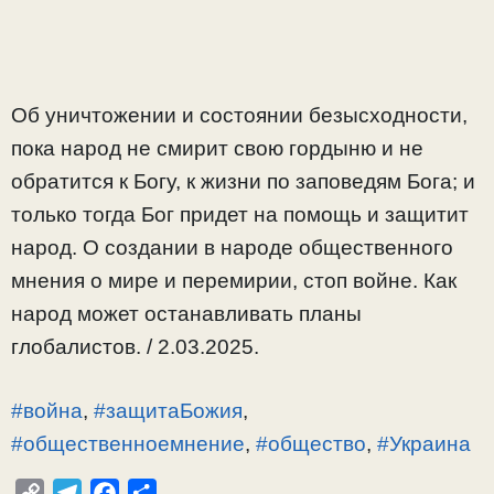
Об уничтожении и состоянии безысходности,
пока народ не смирит свою гордыню и не
обратится к Богу, к жизни по заповедям Бога; и
только тогда Бог придет на помощь и защитит
народ. О создании в народе общественного
мнения о мире и перемирии, стоп войне. Как
народ может останавливать планы
глобалистов. / 2.03.2025.
#война
,
#защитаБожия
,
#общественноемнение
,
#общество
,
#Украина
C
T
F
О