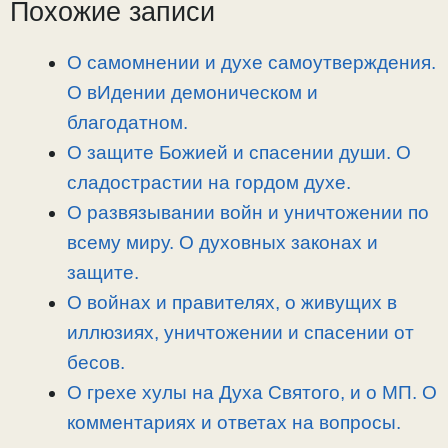
L
g
b
а
Похожие записи
i
r
o
в
n
a
o
и
О самомнении и духе самоутверждения.
k
m
k
т
О вИдении демоническом и
ь
благодатном.
О защите Божией и спасении души. О
сладострастии на гордом духе.
О развязывании войн и уничтожении по
всему миру. О духовных законах и
защите.
О войнах и правителях, о живущих в
иллюзиях, уничтожении и спасении от
бесов.
О грехе хулы на Духа Святого, и о МП. О
комментариях и ответах на вопросы.