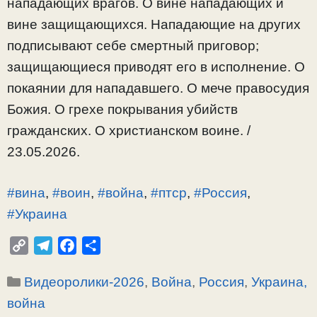
нападающих врагов. О вине нападающих и
вине защищающихся. Нападающие на других
подписывают себе смертный приговор;
защищающиеся приводят его в исполнение. О
покаянии для нападавшего. О мече правосудия
Божия. О грехе покрывания убийств
гражданских. О христианском воине. /
23.05.2026.
#вина
,
#воин
,
#война
,
#птср
,
#Россия
,
#Украина
C
T
F
О
o
e
a
т
Рубрики
Видеоролики-2026
,
Война
,
Россия
,
Украина,
p
l
c
п
y
e
e
р
война