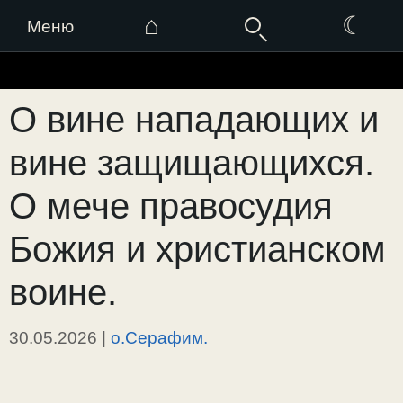
⌂
☾
Меню
Перейти
к
О вине нападающих и
содержимому
вине защищающихся.
О мече правосудия
Божия и христианском
воине.
30.05.2026
|
о.Серафим.