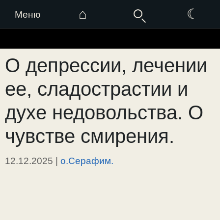
⌂
☾
Меню
Перейти
к
О депрессии, лечении
содержимому
ее, сладострастии и
духе недовольства. О
чувстве смирения.
12.12.2025
|
о.Серафим.