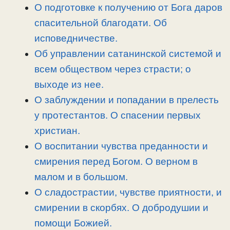
k
m
k
т
О подготовке к получению от Бога даров
ь
спасительной благодати. Об
исповедничестве.
Об управлении сатанинской системой и
всем обществом через страсти; о
выходе из нее.
О заблуждении и попадании в прелесть
у протестантов. О спасении первых
христиан.
О воспитании чувства преданности и
смирения перед Богом. О верном в
малом и в большом.
О сладострастии, чувстве приятности, и
смирении в скорбях. О добродушии и
помощи Божией.