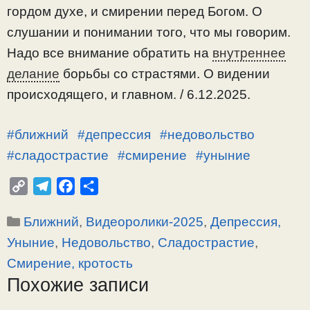
гордом духе, и смирении перед Богом. О
слушании и понимании того, что мы говорим.
Надо все внимание обратить на
внутреннее
делание
борьбы со страстями. О видении
происходящего, и главном. / 6.12.2025.
#ближний
#депрессия
#недовольство
#сладострастие
#смирение
#уныние
C
T
F
О
o
e
a
т
Рубрики
Ближний
,
Видеоролики-2025
,
Депрессия,
p
l
c
п
y
e
e
р
Уныние
,
Недовольство
,
Сладострастие
,
L
g
b
а
Смирение, кротость
i
r
o
в
Похожие записи
n
a
o
и