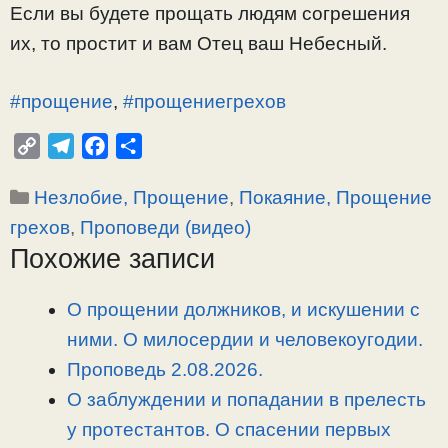
Если вы будете прощать людям согрешения
их, то простит и вам Отец ваш Небесный.
#прощение
,
#прощениегрехов
C
T
F
О
o
e
a
т
Рубрики
Незлобие, Прощение
,
Покаяние, Прощение
p
l
c
п
y
e
e
р
грехов
,
Проповеди (видео)
L
g
b
а
Похожие записи
i
r
o
в
n
a
o
и
О прощении должников, и искушении с
k
m
k
т
ними. О милосердии и человекоугодии.
ь
Проповедь 2.08.2026.
О заблуждении и попадании в прелесть
у протестантов. О спасении первых