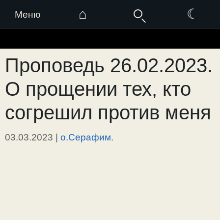
⌂
☾
Меню
Перейти
к
Проповедь 26.02.2023.
содержимому
О прощении тех, кто
согрешил против меня
03.03.2023
|
о.Серафим.