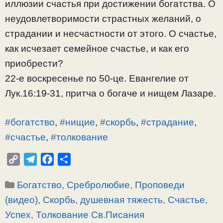
иллюзии счастья при достижении богатства. О
неудовлетворимости страстных желаний, о
страдании и несчастности от этого. О счастье,
как исчезает семейное счастье, и как его
приобрести?
22-е воскресенье по 50-це. Евангелие от
Лук.16:19-31, притча о богаче и нищем Лазаре.
#богатство
,
#нищие
,
#скорбь
,
#страдание
,
#счастье
,
#толкование
C
T
F
О
o
e
a
т
Рубрики
Богатство, Сребролюбие
,
Проповеди
p
l
c
п
y
e
e
р
(видео)
,
Скорбь, душевная тяжесть
,
Счастье,
L
g
b
а
Успех
,
Толкование Св.Писания