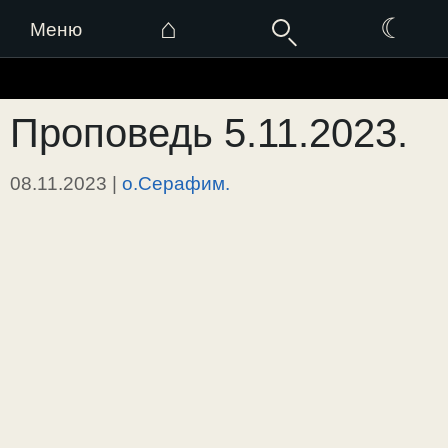
⌂
☾
Меню
Перейти
к
Проповедь 5.11.2023.
содержимому
08.11.2023
|
о.Серафим.