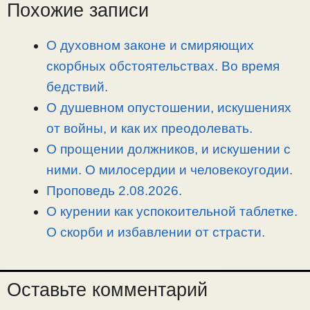
i
r
o
в
Похожие записи
n
a
o
и
k
m
k
т
О духовном законе и смиряющих
ь
скорбных обстоятельствах. Во время
бедствий.
О душевном опустошении, искушениях
от войны, и как их преодолевать.
О прощении должников, и искушении с
ними. О милосердии и человекоугодии.
Проповедь 2.08.2026.
О курении как успокоительной таблетке.
О скорби и избавлении от страсти.
Оставьте комментарий