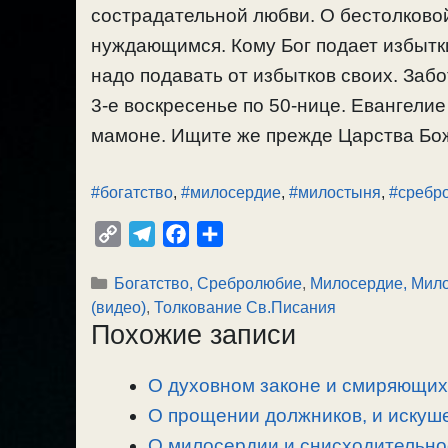
сострадательной любви. О бестолково
нуждающимся. Кому Бог подает избытки,
надо подавать от избытков своих. Забо
3-е воскресенье по 50-нице. Евангелие
мамоне. Ищите же прежде Царства Божи
#богатство
,
#милосердие
,
#милостыня
,
#сребр
C
T
F
О
o
e
a
т
Рубрики
Богатство, Сребролюбие
,
Милосердие, Мил
p
l
c
п
(видео)
,
Толкование Св.Писания
y
e
e
р
Похожие записи
L
g
b
а
i
r
o
в
О духовном законе и смиряющих 
n
a
o
и
О прощении должников, и искуше
k
m
k
т
ь
О милосердии и снисходительно