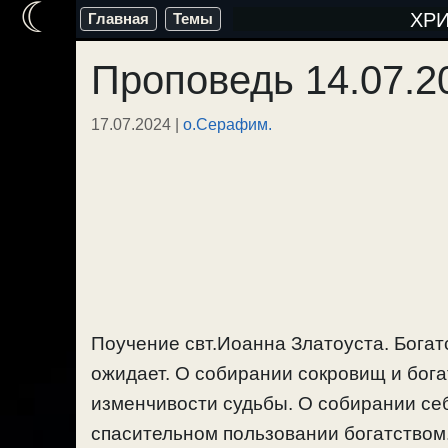
☾
Перейти
ХР
Главная
Темы
к
Проповедь 14.07.2
содержимому
17.07.2024
|
о.Серафим.
Поучение свт.Иоанна Златоуста. Богатс
ожидает. О собирании сокровищ и бога
изменчивости судьбы. О собирании себ
спасительном пользовании богатством