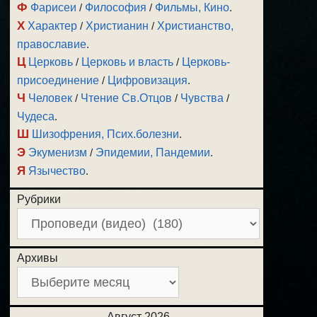
Ф
Фарисеи
/
Философия
/
Фильмы, Кино
.
Х
Характер
/
Христианин
/
Христианство,
православие
.
Ц
Церковь
/
Церковь и власть
/
Церковь-
присоединение
/
Цифровизация
.
Ч
Человек
/
Чтение Св.Отцов
/
Чувства
/
Чудеса
.
Ш
Шизофрения, Псих.болезни
.
Э
Экуменизм
/
Эпидемии, Пандемии
.
Я
Язычество
.
Рубрики
Архивы
Август 2026