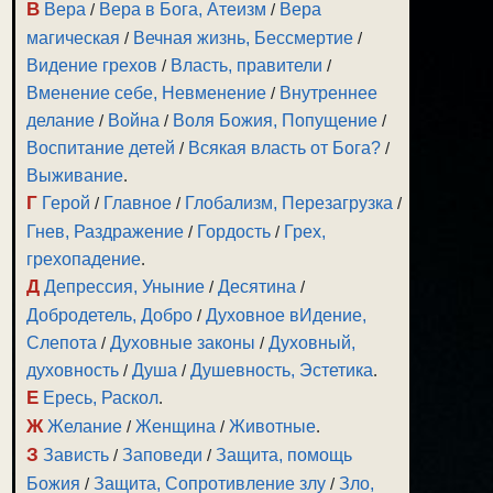
В
Вера
/
Вера в Бога, Атеизм
/
Вера
магическая
/
Вечная жизнь, Бессмертие
/
Видение грехов
/
Власть, правители
/
Вменение себе, Невменение
/
Внутреннее
делание
/
Война
/
Воля Божия, Попущение
/
Воспитание детей
/
Всякая власть от Бога?
/
Выживание
.
Г
Герой
/
Главное
/
Глобализм, Перезагрузка
/
Гнев, Раздражение
/
Гордость
/
Грех,
грехопадение
.
Д
Депрессия, Уныние
/
Десятина
/
Добродетель, Добро
/
Духовное вИдение,
Слепота
/
Духовные законы
/
Духовный,
духовность
/
Душа
/
Душевность, Эстетика
.
Е
Ересь, Раскол
.
Ж
Желание
/
Женщина
/
Животные
.
З
Зависть
/
Заповеди
/
Защита, помощь
Божия
/
Защита, Сопротивление злу
/
Зло,