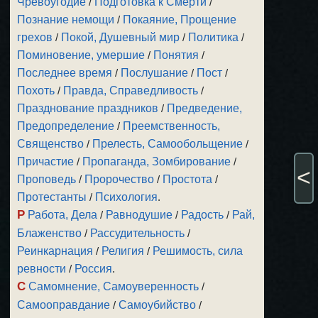
Чревоугодие
/
Подготовка к Смерти
/
Познание немощи
/
Покаяние, Прощение
грехов
/
Покой, Душевный мир
/
Политика
/
Поминовение, умершие
/
Понятия
/
Последнее время
/
Послушание
/
Пост
/
Похоть
/
Правда, Справедливость
/
Празднование праздников
/
Предведение,
Предопределение
/
Преемственность,
Священство
/
Прелесть, Самообольщение
/
Причастие
/
Пропаганда, Зомбирование
/
<
Проповедь
/
Пророчество
/
Простота
/
Протестанты
/
Психология
.
Р
Работа, Дела
/
Равнодушие
/
Радость
/
Рай,
Блаженство
/
Рассудительность
/
Реинкарнация
/
Религия
/
Решимость, сила
ревности
/
Россия
.
С
Самомнение, Самоуверенность
/
Самооправдание
/
Самоубийство
/