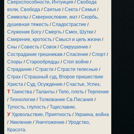
Сверхспособности, Интуиция
/
Свобода
воли, Свобода
/
Святые
/
Секта
/
Семья
/
Символы
/
Сквернословие, мат
/
Скорбь,
душевная тяжесть
/
Сладострастие
/
Служение Богу
/
Смерть
/
Смех, Шутки
/
Смирение, кротость
/
Смысл и цель жизни
/
Сны
/
Совесть
/
Совок
/
Сокрушение
/
Сострадание грешникам
/
Спасение
/
Спорт
/
Споры
/
Старообрядцы
/
Стоп войне
/
Страдание
/
Страсти
/
Страсти телесные
/
Страх
/
Страшный суд, Второе пришествие
Христа
/
Суд, Осуждение
/
Счастье, Успех
.
Т
Таинства
/
Таланты
/
Тело, плоть
/
Терпение
/
Технологии
/
Толкование Св.Писания
/
Тупость, глупость
/
Тщеславие
.
У
Удовольствие, Приятность
/
Украина, война
/
Умиление
/
Уничтожение
/
Уродство,
Красота
.