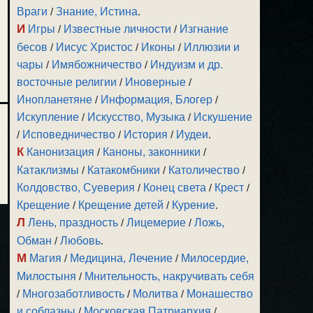
Враги
/
Знание, Истина
.
И
Игры
/
Известные личности
/
Изгнание
бесов
/
Иисус Христос
/
Иконы
/
Иллюзии и
чары
/
Имябожничество
/
Индуизм и др.
восточные религии
/
Иноверные
/
Инопланетяне
/
Информация, Блогер
/
Искупление
/
Искусство, Музыка
/
Искушение
/
Исповедничество
/
История
/
Иудеи
.
К
Канонизация
/
Каноны, законники
/
Катаклизмы
/
Катакомбники
/
Католичество
/
Колдовство, Суеверия
/
Конец света
/
Крест
/
Крещение
/
Крещение детей
/
Курение
.
Л
Лень, праздность
/
Лицемерие
/
Ложь,
Обман
/
Любовь
.
М
Магия
/
Медицина, Лечение
/
Милосердие,
Милостыня
/
Мнительность, накручивать себя
/
Многозаботливость
/
Молитва
/
Монашество
и соблазны
/
Московская Патриархия
/