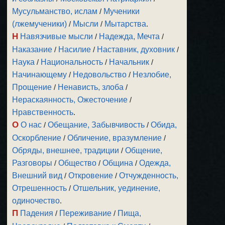
Мусульманство, ислам
/
Мученики
(лжемученики)
/
Мысли
/
Мытарства
.
Н
Навязчивые мысли
/
Надежда, Мечта
/
Наказание
/
Насилие
/
Наставник, духовник
/
Наука
/
Национальность
/
Начальник
/
Начинающему
/
Недовольство
/
Незлобие,
Прощение
/
Ненависть, злоба
/
Нераскаянность, Ожесточение
/
Нравственность
.
О
О нас
/
Обещание, Забывчивость
/
Обида,
Оскорбление
/
Обличение, вразумление
/
Обряды, внешнее, традиции
/
Общение,
Разговоры
/
Общество
/
Община
/
Одежда,
Внешний вид
/
Откровение
/
Отчужденность,
Отрешенность
/
Отшельник, уединение,
одиночество
.
П
Падения
/
Переживание
/
Пища,