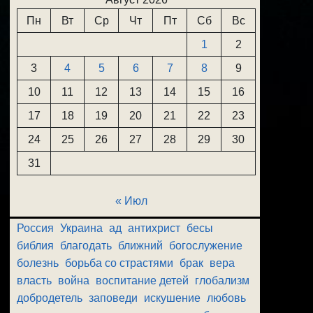
Пн
Вт
Ср
Чт
Пт
Сб
Вс
1
2
3
4
5
6
7
8
9
10
11
12
13
14
15
16
17
18
19
20
21
22
23
24
25
26
27
28
29
30
31
« Июл
Россия
Украина
ад
антихрист
бесы
библия
благодать
ближний
богослужение
болезнь
борьба со страстями
брак
вера
власть
война
воспитание детей
глобализм
добродетель
заповеди
искушение
любовь