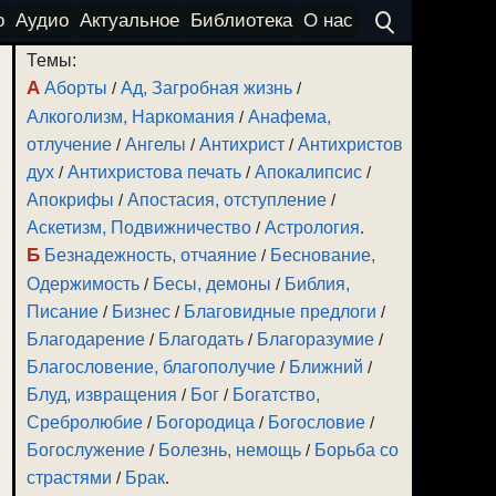
о
Аудио
Актуальное
Библиотека
О нас
Темы:
А
Аборты
/
Ад, Загробная жизнь
/
Алкоголизм, Наркомания
/
Анафема,
отлучение
/
Ангелы
/
Антихрист
/
Антихристов
дух
/
Антихристова печать
/
Апокалипсис
/
Апокрифы
/
Апостасия, отступление
/
Аскетизм, Подвижничество
/
Астрология
.
Б
Безнадежность, отчаяние
/
Беснование,
Одержимость
/
Бесы, демоны
/
Библия,
Писание
/
Бизнес
/
Благовидные предлоги
/
Благодарение
/
Благодать
/
Благоразумие
/
Благословение, благополучие
/
Ближний
/
Блуд, извращения
/
Бог
/
Богатство,
Сребролюбие
/
Богородица
/
Богословие
/
Богослужение
/
Болезнь, немощь
/
Борьба со
страстями
/
Брак
.