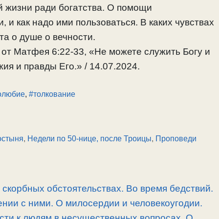
й жизни ради богатства. О помощи
 и как надо ими пользоваться. В каких чувствах
та о душе о вечности.
 от Матфея 6:22-33, «Не можете служить Богу и
я и правды Его.» / 14.07.2024.
олюбие
,
#толкование
остыня
,
Недели по 50-нице, после Троицы
,
Проповеди
скорбных обстоятельствах. Во время бедствий.
нии с ними. О милосердии и человекоугодии.
сти к людям в несущественных вопросах. О