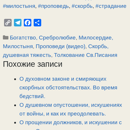
#милостыня
,
#проповедь
,
#скорбь
,
#страдание
C
T
F
О
o
e
a
т
Рубрики
Богатство, Сребролюбие
,
Милосердие,
p
l
c
п
y
e
e
р
Милостыня
,
Проповеди (видео)
,
Скорбь,
L
g
b
а
душевная тяжесть
,
Толкование Св.Писания
i
r
o
в
Похожие записи
n
a
o
и
k
m
k
т
О духовном законе и смиряющих
ь
скорбных обстоятельствах. Во время
бедствий.
О душевном опустошении, искушениях
от войны, и как их преодолевать.
О прощении должников, и искушении с