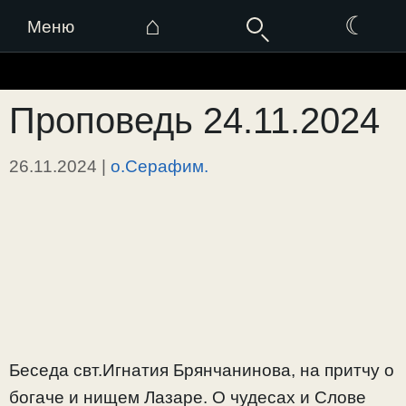
⌂
☾
Меню
Перейти
к
Проповедь 24.11.2024
содержимому
26.11.2024
|
о.Серафим.
Беседа свт.Игнатия Брянчанинова, на притчу о
богаче и нищем Лазаре. О чудесах и Слове