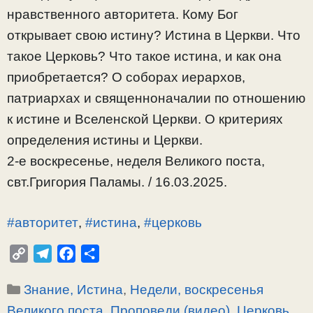
нравственного авторитета. Кому Бог
открывает свою истину? Истина в Церкви. Что
такое Церковь? Что такое истина, и как она
приобретается? О соборах иерархов,
патриархах и священноначалии по отношению
к истине и Вселенской Церкви. О критериях
определения истины и Церкви.
2-е воскресенье, неделя Великого поста,
свт.Григория Паламы. / 16.03.2025.
#авторитет
,
#истина
,
#церковь
C
T
F
О
o
e
a
т
Рубрики
Знание, Истина
,
Недели, воскресенья
p
l
c
п
y
e
e
р
Великого поста
,
Проповеди (видео)
,
Церковь