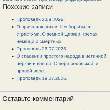
L
g
b
а
Похожие записи
i
r
o
в
n
a
o
и
Проповедь 2.08.2026.
k
m
k
т
О причащающихся без борьбы со
ь
страстями. О земной Церкви, грехах
немощи и смертных.
Проповедь 26.07.2026.
О спасении простого народа в истинной
церкви и вне ее. О вере бесовской, и
правой вере.
Проповедь 19.07.2026.
Оставьте комментарий