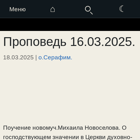
⌂
☾
Меню
Перейти
к
Проповедь 16.03.2025.
содержимому
18.03.2025
|
о.Серафим.
Поучение новомуч.Михаила Новоселова. О
господствующем значении в Церкви духовно-