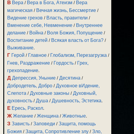
В
Вера
/
Вера в Бога, Атеизм
/
Вера
магическая
/
Вечная жизнь, Бессмертие
/
Видение грехов
/
Власть, правители
/
Вменение себе, Невменение
/
Внутреннее
делание
/
Война
/
Воля Божия, Попущение
/
Воспитание детей
/
Всякая власть от Бога?
/
Выживание
.
Г
Герой
/
Главное
/
Глобализм, Перезагрузка
/
Гнев, Раздражение
/
Гордость
/
Грех,
грехопадение
.
Д
Депрессия, Уныние
/
Десятина
/
Добродетель, Добро
/
Духовное вИдение,
Слепота
/
Духовные законы
/
Духовный,
духовность
/
Душа
/
Душевность, Эстетика
.
Е
Ересь, Раскол
.
Ж
Желание
/
Женщина
/
Животные
.
З
Зависть
/
Заповеди
/
Защита, помощь
Божия
/
Защита, Сопротивление злу
/
Зло,