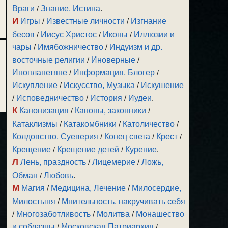
Враги
/
Знание, Истина
.
И
Игры
/
Известные личности
/
Изгнание
бесов
/
Иисус Христос
/
Иконы
/
Иллюзии и
чары
/
Имябожничество
/
Индуизм и др.
восточные религии
/
Иноверные
/
Инопланетяне
/
Информация, Блогер
/
Искупление
/
Искусство, Музыка
/
Искушение
/
Исповедничество
/
История
/
Иудеи
.
К
Канонизация
/
Каноны, законники
/
Катаклизмы
/
Катакомбники
/
Католичество
/
Колдовство, Суеверия
/
Конец света
/
Крест
/
Крещение
/
Крещение детей
/
Курение
.
Л
Лень, праздность
/
Лицемерие
/
Ложь,
Обман
/
Любовь
.
М
Магия
/
Медицина, Лечение
/
Милосердие,
Милостыня
/
Мнительность, накручивать себя
/
Многозаботливость
/
Молитва
/
Монашество
и соблазны
/
Московская Патриархия
/