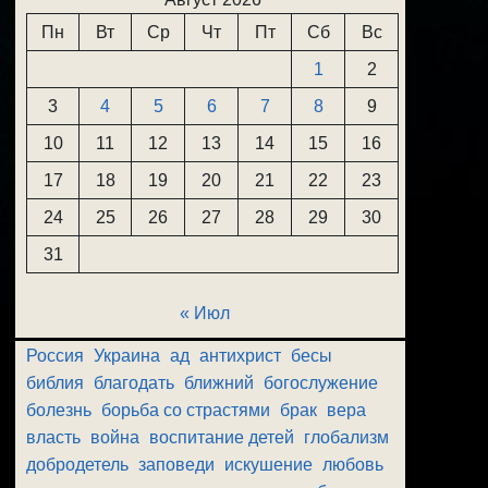
Пн
Вт
Ср
Чт
Пт
Сб
Вс
1
2
3
4
5
6
7
8
9
10
11
12
13
14
15
16
17
18
19
20
21
22
23
24
25
26
27
28
29
30
31
« Июл
Россия
Украина
ад
антихрист
бесы
библия
благодать
ближний
богослужение
болезнь
борьба со страстями
брак
вера
власть
война
воспитание детей
глобализм
добродетель
заповеди
искушение
любовь