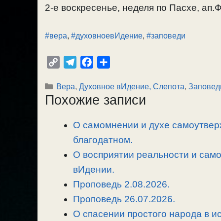
2-е воскресенье, неделя по Пасхе, ап.Ф
#вера
,
#духовноевИдение
,
#заповеди
C
T
F
О
o
e
a
т
Рубрики
Вера
,
Духовное вИдение, Слепота
,
Заповед
p
l
c
п
Похожие записи
y
e
e
р
L
g
b
а
О самомнении и духе самоутвер
i
r
o
в
n
благодатном.
a
o
и
k
m
k
т
О восприятии реальности и сам
ь
вИдении.
Проповедь 2.08.2026.
Проповедь 26.07.2026.
О спасении простого народа в ис