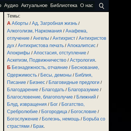
о
Аудио
Актуальное
Библиотека
О нас
Темы:
А
Аборты
/
Ад, Загробная жизнь
/
Алкоголизм, Наркомания
/
Анафема,
отлучение
/
Ангелы
/
Антихрист
/
Антихристов
дух
/
Антихристова печать
/
Апокалипсис
/
Апокрифы
/
Апостасия, отступление
/
Аскетизм, Подвижничество
/
Астрология
.
Б
Безнадежность, отчаяние
/
Беснование,
Одержимость
/
Бесы, демоны
/
Библия,
Писание
/
Бизнес
/
Благовидные предлоги
/
Благодарение
/
Благодать
/
Благоразумие
/
Благословение, благополучие
/
Ближний
/
Блуд, извращения
/
Бог
/
Богатство,
Сребролюбие
/
Богородица
/
Богословие
/
Богослужение
/
Болезнь, немощь
/
Борьба со
страстями
/
Брак
.