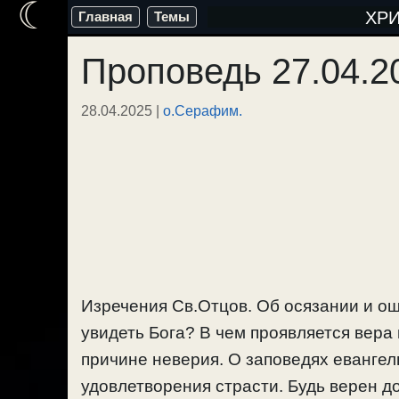
☾
Перейти
ХР
Главная
Темы
к
Проповедь 27.04.2
содержимому
28.04.2025
|
о.Серафим.
Изречения Св.Отцов. Об осязании и о
увидеть Бога? В чем проявляется вера
причине неверия. О заповедях евангель
удовлетворения страсти. Будь верен до