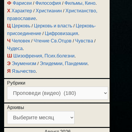
Ф
Фарисеи
/
Философия
/
Фильмы, Кино
.
Х
Характер
/
Христианин
/
Христианство,
православие
.
Ц
Церковь
/
Церковь и власть
/
Церковь-
присоединение
/
Цифровизация
.
Ч
Человек
/
Чтение Св.Отцов
/
Чувства
/
Чудеса
.
Ш
Шизофрения, Псих.болезни
.
Э
Экуменизм
/
Эпидемии, Пандемии
.
Я
Язычество
.
Рубрики
Архивы
Август 2026