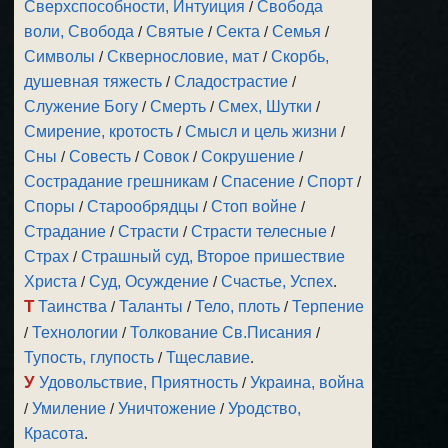
Сверхспособности, Интуиция
/
Свобода
воли, Свобода
/
Святые
/
Секта
/
Семья
/
Символы
/
Сквернословие, мат
/
Скорбь,
душевная тяжесть
/
Сладострастие
/
Служение Богу
/
Смерть
/
Смех, Шутки
/
Смирение, кротость
/
Смысл и цель жизни
/
Сны
/
Совесть
/
Совок
/
Сокрушение
/
Сострадание грешникам
/
Спасение
/
Спорт
/
Споры
/
Старообрядцы
/
Стоп войне
/
Страдание
/
Страсти
/
Страсти телесные
/
Страх
/
Страшный суд, Второе пришествие
Христа
/
Суд, Осуждение
/
Счастье, Успех
.
Т
Таинства
/
Таланты
/
Тело, плоть
/
Терпение
/
Технологии
/
Толкование Св.Писания
/
Тупость, глупость
/
Тщеславие
.
У
Удовольствие, Приятность
/
Украина, война
/
Умиление
/
Уничтожение
/
Уродство,
Красота
.