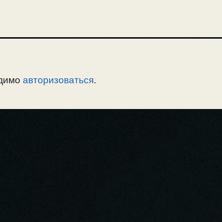
одимо
авторизоваться
.