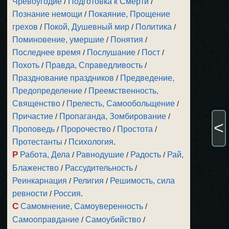
Чревоугодие
/
Подготовка к Смерти
/
Познание немощи
/
Покаяние, Прощение
грехов
/
Покой, Душевный мир
/
Политика
/
Поминовение, умершие
/
Понятия
/
Последнее время
/
Послушание
/
Пост
/
Похоть
/
Правда, Справедливость
/
Празднование праздников
/
Предведение,
Предопределение
/
Преемственность,
Священство
/
Прелесть, Самообольщение
/
Причастие
/
Пропаганда, Зомбирование
/
<
Проповедь
/
Пророчество
/
Простота
/
Протестанты
/
Психология
.
Р
Работа, Дела
/
Равнодушие
/
Радость
/
Рай,
Блаженство
/
Рассудительность
/
Реинкарнация
/
Религия
/
Решимость, сила
ревности
/
Россия
.
С
Самомнение, Самоуверенность
/
Самооправдание
/
Самоубийство
/