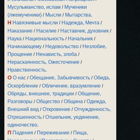
Мусульманство, ислам
/
Мученики
(лжемученики)
/
Мысли
/
Мытарства
.
Н
Навязчивые мысли
/
Надежда, Мечта
/
Наказание
/
Насилие
/
Наставник, духовник
/
Наука
/
Национальность
/
Начальник
/
Начинающему
/
Недовольство
/
Незлобие,
Прощение
/
Ненависть, злоба
/
Нераскаянность, Ожесточение
/
Нравственность
.
О
О нас
/
Обещание, Забывчивость
/
Обида,
Оскорбление
/
Обличение, вразумление
/
Обряды, внешнее, традиции
/
Общение,
Разговоры
/
Общество
/
Община
/
Одежда,
Внешний вид
/
Откровение
/
Отчужденность,
Отрешенность
/
Отшельник, уединение,
одиночество
.
П
Падения
/
Переживание
/
Пища,